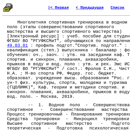
|< Первая
< Предыдущая
Список
Многолетняя спортивная тренировка в водном
поло (этапы совершенствования спортивного
мастерства и высшего спортивного мастерства)
[Электронный ресурс] : учеб. пособие для студен
ФГБОУ ВО "РГУФКСМиТ", обучающихся по направлени
49.03.01
: профиль подгот."Спортив. подгот." :
квалификация (степ.) выпускника - бакалавр : фо
обучения: оч., заоч. : утв. на заседании каф. Т
спортив. и синхрон. плавания, аквааэробики,
прыжков в воду и вод. поло : утв. и рек. Эмс ИС
ФГБОУ ВО "РГУФКСМиТ" / сост.: Фролов С.Н., Чист
Н.А. ; М-во спорта РФ, Федер. гос. бюджет.
образоват. учреждение высш. образования "Рос. г
ун-т физ. культуры, спорта, молодежи и туризма
(ГЦОЛИФК)", Каф. теории и методики спортив. и
синхрон. плавания, аквааэробики, прыжков в воду
вод. поло. - Москва, 2019.
-- 1. Водное поло - Совершенствова
спортивное - Совершенствование мастерств
Процесс тренировочный - Планирование тренировк
Средства тренировки - Микроцикл тренировк
Высшее спортивное мастерство - Подгото
теоретическая - Подготовка психологическа