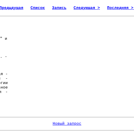
Предыдущая
Список
Запись
Следующая >
Последняя >
" и
. -
ая -
я -
гии
ное
ия -
Новый запрос