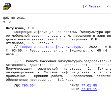
|< Первая
< 
ЦОБ по ФКиС
ч. з.
Латушкина, Е.Н.
Концепция информационной системы "Физкультура.орг
ее мобильной версии по вовлечению населения в занятия
двигательной активностью / Е.Н. Латушкина, О.Н.
Степанова, Е.А. Парахина
//
Теория и практика физ. культуры
. - 2022. - № 5
С. 63-65. - Рез.: рус., англ. - Библиогр.: с. 65 (4
назв.).
-- 1. Работа массовая физкультурно-оздоровительн
Активность двигательная - Вовлеченность населени
Популяризация физической культуры. 2. Техноло
информационные - Система информационная - Мобиль
приложение - Принцип работы - Перспективы развит
Обеспечение программное - Таблица.
УДК
796
:
004
ГРНТИ
77.01.85
ГРНТИ
77.03.15