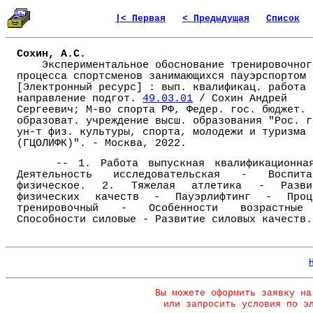
|< Первая
< Предыдущая
Список
Сохин, А.С.
Экспериментальное обоснование тренировочног
процесса спортсменов занимающихся пауэрспортом
[Электронный ресурс] : вып. квалификац. работа 
направление подгот.
49.03.01
/ Сохин Андрей
Сергеевич; М-во спорта РФ, Федер. гос. бюджет.
образоват. учреждение высш. образования "Рос. г
ун-т физ. культуры, спорта, молодежи и туризма
(ГЦОЛИФК)". - Москва, 2022.
-- 1. Работа выпускная квалификационна
Деятельность исследовательская - Воспита
физическое. 2. Тяжелая атлетика - Разви
физических качеств - Пауэрлифтинг - Проц
тренировочный - Особенности возрастны
Способности силовые - Развитие силовых качеств.
Вы можете оформить заявку на
или запросить условия по э