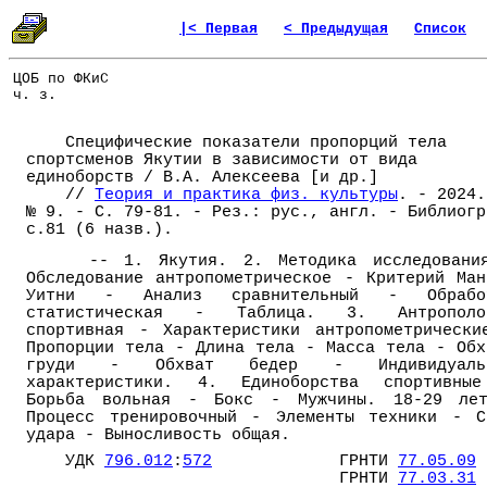
|< Первая
< Предыдущая
Список
ЦОБ по ФКиС
ч. з.
Специфические показатели пропорций тела
спортсменов Якутии в зависимости от вида
единоборств / В.А. Алексеева [и др.]
//
Теория и практика физ. культуры
. - 2024.
№ 9. - С. 79-81. - Рез.: рус., англ. - Библиогр
с.81 (6 назв.).
-- 1. Якутия. 2. Методика исследовани
Обследование антропометрическое - Критерий Ман
Уитни - Анализ сравнительный - Обрабо
статистическая - Таблица. 3. Антрополо
спортивная - Характеристики антропометрически
Пропорции тела - Длина тела - Масса тела - Обх
груди - Обхват бедер - Индивидуаль
характеристики. 4. Единоборства спортивны
Борьба вольная - Бокс - Мужчины. 18-29 ле
Процесс тренировочный - Элементы техники - С
удара - Выносливость общая.
УДК
796.012
:
572
ГРНТИ
77.05.09
ГРНТИ
77.03.31