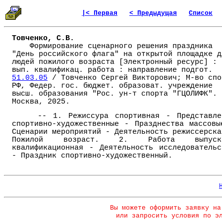
|< Первая
< Предыдущая
Список
Товченко, С.В.
Формирование сценарного решения праздника
"День российского флага" на открытой площадке д
людей пожилого возраста [Электронный ресурс] :
вып. квалификац. работа : направление подгот.
51.03.05
/ Товченко Сергей Викторович; М-во спо
РФ, Федер. гос. бюджет. образоват. учреждение
высш. образования "Рос. ун-т спорта "ГЦОЛИФК". 
Москва, 2025.
-- 1. Режиссура спортивная - Представле
спортивно-художественные - Празднества массовы
Сценарии мероприятий - Деятельность режиссерска
Пожилой возраст. 2. Работа выпуск
квалификационная - Деятельность исследовательс
- Праздник спортивно-художественный.
Вы можете оформить заявку на
или запросить условия по э