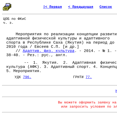
|< Первая
< Предыдущая
Список
ЦОБ по ФКиС
ч. з.
Мероприятия по реализации концепции развити
адаптивной физической культуры и адаптивного
спорта в Республике Саха (Якутия) на период до
2010 года / Евсеев С.П. [и др.]
//
Адаптив. физ. культура
. - 2014. - № 1. -
38-40. - Рез.: рус., англ.
-- 1. Якутия. 2. Адаптивная физичес
культура (АФК). 3. Адаптивный спорт. 4. Концепц
5. Мероприятия.
УДК
796.
ГРНТИ
77.
Вы можете оформить заявку на
или запросить условия по э