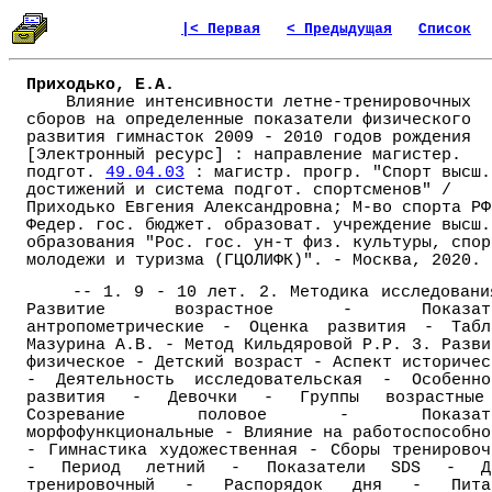
|< Первая
< Предыдущая
Список
Приходько, Е.А.
Влияние интенсивности летне-тренировочных
сборов на определенные показатели физического
развития гимнасток 2009 - 2010 годов рождения
[Электронный ресурс] : направление магистер.
подгот.
49.04.03
: магистр. прогр. "Спорт высш.
достижений и система подгот. спортсменов" /
Приходько Евгения Александровна; М-во спорта РФ
Федер. гос. бюджет. образоват. учреждение высш.
образования "Рос. гос. ун-т физ. культуры, спор
молодежи и туризма (ГЦОЛИФК)". - Москва, 2020.
-- 1. 9 - 10 лет. 2. Методика исследовани
Развитие возрастное - Показате
антропометрические - Оценка развития - Табл
Мазурина А.В. - Метод Кильдяровой Р.Р. 3. Разви
физическое - Детский возраст - Аспект историчес
- Деятельность исследовательская - Особенно
развития - Девочки - Группы возрастны
Созревание половое - Показате
морфофункциональные - Влияние на работоспособно
- Гимнастика художественная - Сборы тренировоч
- Период летний - Показатели SDS - Д
тренировочный - Распорядок дня - Пита