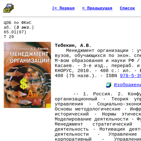
|< Первая
< Предыдущая
Список
ЦОБ по ФКиС
аб. (
3 экз.
)
65.01(07)
Т 29
Тебекин, А.В.
Менеджмент организации : уч
вузов, обучающихся по экон. сп
М-вом образования и науки РФ /
Касаев. - 3-е изд., перераб. и
КНОРУС, 2010. - 408 с.: ил. - 
408 (75 назв.). - ISBN
978-5-3
Изображен
-- 1. Россия. 2. Конфуци
организационный - Теория уп
управления - Социально-эконо
Основы методологические - Инф
исторический - Нормы этичес
Моделирование деятельности - Ф
Менеджмент стратегический 
деятельность - Мотивация деят
деятельности - Управлени
корпоративный - Управлен