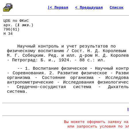
|< Первая
< Предыдущая
Список
ЦОБ по ФКиС
арх. (
1 экз.
)
796(61)
Н 34
Научный контроль и учет результатов по
физическому воспитанию / Сост. Н. Д. Королевым 
М. Г. Собецким. Ред. и илл. д-ром Н. Д. Королев
- Петроград: Б. и., 1924. - 88 с.: ил.
-- 1. Воспитание физическое - Научный контр
- Соревнования. 2. Развитие физическое - Разви
организма - Состояние организма - Исследова
антропометрические - Исследования физиологичес
- Сердечно-сосудистая система - Дыхатель
система.
Вы можете оформить заявку на
или запросить условия по э