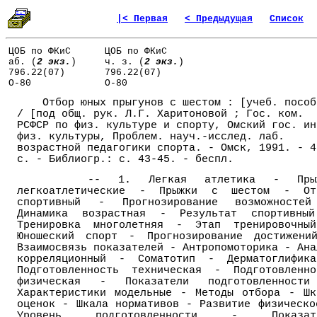
|< Первая
< Предыдущая
Список
ЦОБ по ФКиС
ЦОБ по ФКиС
аб. (
2 экз.
)
ч. з. (
2 экз.
)
796.22(07)
796.22(07)
О-80
О-80
Отбор юных прыгунов с шестом : [учеб. пособ
/ [под общ. рук. Л.Г. Харитоновой ; Гос. ком.
РСФСР по физ. культуре и спорту, Омский гос. ин
физ. культуры, Проблем. науч.-исслед. лаб.
возрастной педагогики спорта. - Омск, 1991. - 4
с. - Библиогр.: с. 43-45. - беспл.
-- 1. Легкая атлетика - Прыж
легкоатлетические - Прыжки с шестом - От
спортивный - Прогнозирование возможносте
Динамика возрастная - Результат спортивны
Тренировка многолетняя - Этап тренировочны
Юношеский спорт - Прогнозирование достижени
Взаимосвязь показателей - Антропомоторика - Ана
корреляционный - Соматотип - Дерматоглифик
Подготовленность техническая - Подготовленно
физическая - Показатели подготовленност
Характеристики модельные - Методы отбора - Шк
оценок - Шкала нормативов - Развитие физическо
Уровень подготовленности - Показат