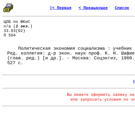
|< Первая
< Предыдущая
Список
ЦОБ по ФКиС
n/a (
1 экз.
)
33.03(02)
П 504
Политическая экономия социализма : учебник 
Ред. коллегия: д-р экон. наук проф. К. Н. Шафие
(глав. ред.) [и др.]. - Москва: Соцэкгиз, 1960.
527 с.
Вы можете оформить заявку на
или запросить условия по э