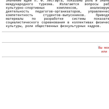
значение идей П. Ф. Лесгафта, показаны роль и знач
международного туризма. Излагаются вопросы раб
культурно-спортивных комплексов, анализирую
деятельность педагогов-организаторов, управленче
компетентность студентов-выпускников. Приводя
материалы по разработке системы показате
социалистического соревнования в коллективах физиче
культуры, роли общественных физкультурных кадров.
Вы мо
или 