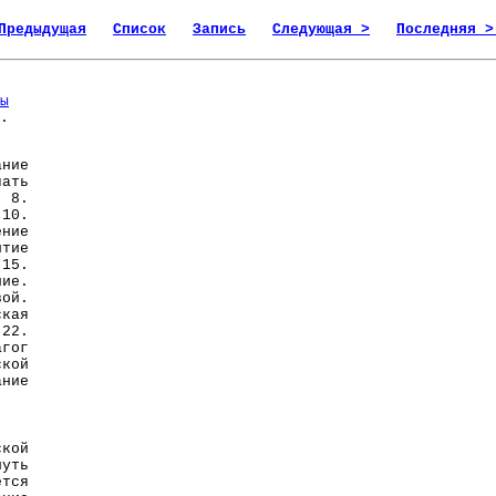
Предыдущая
Список
Запись
Следующая >
Последняя >
ы
.
ание
чать
 8.
10.
ние
тие
15.
ние.
вой.
ская
22.
гог
кой
ание
кой
путь
ется