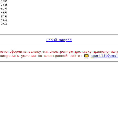
ение
оты
тся
ская
тся
лей
ской
Новый запрос
жете оформить заявку на электронную доставку данного мат
запросить условия по электронной почте:
sportlib@umai