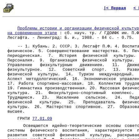
|< Первая
< 
Проблемы истории и организации физической культур
на современном этапе
: сб. науч. тр. / ГДОИФК им. П.Ф
Лесгафта. - Ленинград: Б. и., 1988. - 84 с. - 0.75.
-- 1. Кубань. 2. СССР. 3. Лесгафт П.Ф. 4. Воспит
физическое. 5. Совершенствование мастерства. 6. Пе
периодическая. 7. История физической культуры.
Персоналия. 9. Организация физической культуры. 
Управление физкультурным движением. 11. Движе
физкультурное. 12. Советский спорт. 13. Разви
физической культуры. 14. Туризм международный. 
Аспект методологический. 16. Экономическое управле
17. Работа спортивно-массовая. 18. Коллектив трудо
19. Гимнастика производственная. 20. Массовая физиче
культура. 21. Физкультурно-спортивный комплекс. 
Трудящиеся. 23. Население сельское. 24. Педа
физической культуры. 25. Преподаватель физичес
культуры. 26. Мастерство спортивное. 27. Образов
высшее.
ГРНТИ
77.01.09
Освещаются идейно-теоретические основы советс
системы физического воспитания, характеризуется 
развития советской физической культуры, раскрыва