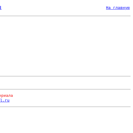
|
На главную
ериала
l.ru