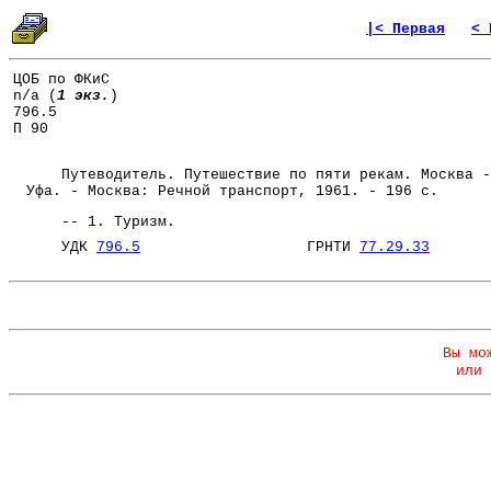
|< Первая
< 
ЦОБ по ФКиС
n/a (
1 экз.
)
796.5
П 90
Путеводитель. Путешествие по пяти рекам. Москва -
Уфа. - Москва: Речной транспорт, 1961. - 196 с.
-- 1. Туризм.
УДК
796.5
ГРНТИ
77.29.33
Вы мо
или 