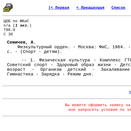
|< Первая
< Предыдущая
Список
ЦОБ по ФКиС
n/a (
1 экз.
)
796.0
С 30
Семичев, А.
Физкультурный орден. - Москва: ФиС, 1964. -
с. - (Спорт - детям).
-- 1. Физическая культура - Комплекс ГТ
Советский спорт - Здоровый образ жизни - Детс
возраст - Организм детский - Закаливани
Гимнастика - Зарядка - Режим дня.
Вы можете оформить заявку на
или запросить условия по э