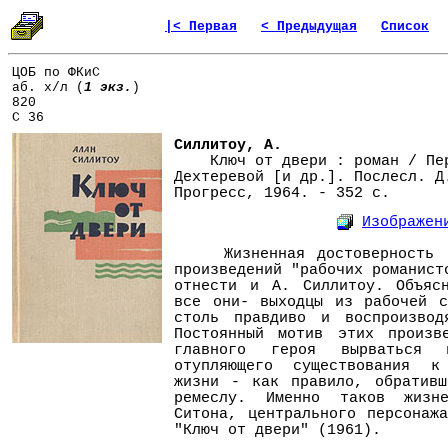
|< Первая
< Предыдущая
Список
ЦОБ по ФКиС
аб. х/л (
1 экз.
)
820
С 36
Силлитоу, А.
Ключ от двери : роман / Пер
Дехтеревой [и др.]. Послесл. Д
Прогресс, 1964. - 352 с.
Изображен
Жизненная достоверность - 
произведений "рабочих романист
отнести и А. Силлитоу. Объяс
все они- выходцы из рабочей с
столь правдиво и воспроизвод
Постоянный мотив этих произв
главного героя вырваться и
отупляющего существования к
жизни - как правило, обративш
ремеслу. Именно таков жизн
Ситона, центрального персонаж
"Ключ от двери" (1961).