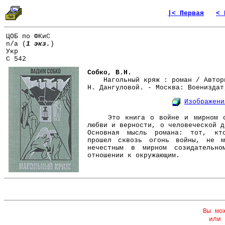
|< Первая
< 
ЦОБ по ФКиС
n/a (
1 экз.
)
Укр
С 542
Собко, В.Н.
Нагольный кряж : роман / Автори
Н. Дангуловой. - Москва: Воениздат
Изображени
Это книга о войне и мирном со
любви и верности, о человеческой д
Основная мысль романа: тот, кт
прошел сквозь огонь войны, не м
нечестным в мирном созидательн
отношении к окружающим.
Вы мо
или 