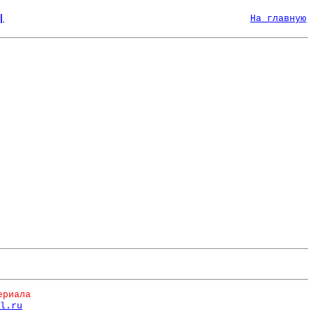
|
На главную
ериала
l.ru