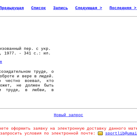
Предыдущая
Список
Запись
Следующая >
Последняя >
зованный пер. с укр.
, 1977. - 341 с.: ил.
я
зидательном труде, о
оброте и вере в людей.
о честно воевал, кто
ожет, не должен быть
ом труде, в любви, в
Новый запрос
жете оформить заявку на электронную доставку данного мат
запросить условия по электронной почте:
sportlib@umai