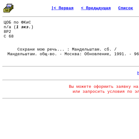
|< Первая
< Предыдущая
Список
ЦОБ по ФКиС
n/a (
1 экз.
)
8Р2
С 68
Сохрани мою речь... : Мандельштам. сб. /
Мандельштам. общ-во. - Москва: Обновление, 1991. - 96
Вы можете оформить заявку на
или запросить условия по э