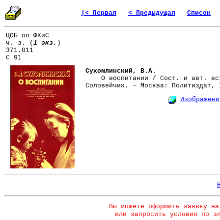
|< Первая
< Предыдущая
Список
ЦОБ по ФКиС
ч. з. (
1 экз.
)
371.011
С 91
Сухомлинский, В.А.
О воспитании / Сост. и авт. вст
Соловейчик. - Москва: Политиздат, 
Изображени
Вы можете оформить заявку на
или запросить условия по э