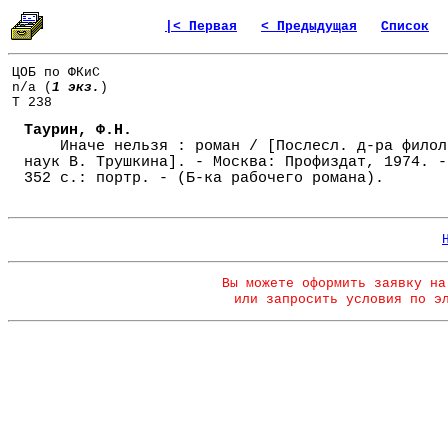
|< Первая
< Предыдущая
Список
ЦОБ по ФКиС
n/a (
1 экз.
)
Т 238
Таурин, Ф.Н.
Иначе нельзя : роман / [Послесл. д-ра филол
наук В. Трушкина]. - Москва: Профиздат, 1974. -
352 с.: портр. - (Б-ка рабочего романа).
Вы можете оформить заявку на
или запросить условия по э