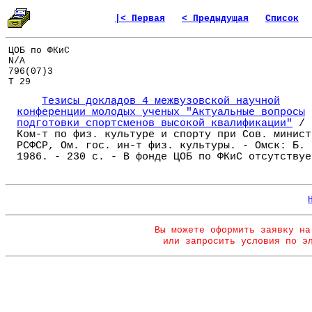
|< Первая
< Предыдущая
Список
ЦОБ по ФКиС
N/A
796(07)3
Т 29
Тезисы докладов 4 межвузовской научной
конференции молодых ученых "Актуальные вопросы
подготовки спортсменов высокой квалификации"
/
Ком-т по физ. культуре и спорту при Сов. минист
РСФСР, Ом. гос. ин-т физ. культуры. - Омск: Б. 
1986. - 230 с. - В фонде ЦОБ по ФКиС отсутствуе
Вы можете оформить заявку на
или запросить условия по э