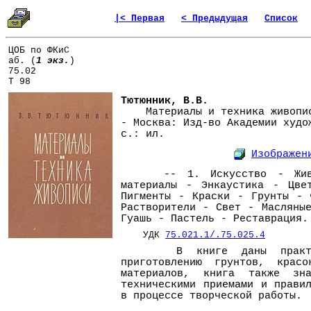
|< Первая
< Предыдущая
Список
ЦОБ по ФКиС
аб. (
1 экз.
)
75.02
Т 98
Тютюнник, В.В.
Материалы и техника живопис
- Москва: Изд-во Академии худо
с.: ил.
Изображен
-- 1. Искусство - Живоп
материалы - Энкаустика - Цве
Пигменты - Краски - Грунты - 
Растворители - Свет - Масляны
Гуашь - Пастель - Реставрация.
УДК
75.021.1/.75.025.4
В книге даны практиче
приготовлению грунтов, крас
материалов, книга также зн
техническими приемами и прави
в процессе творческой работы.