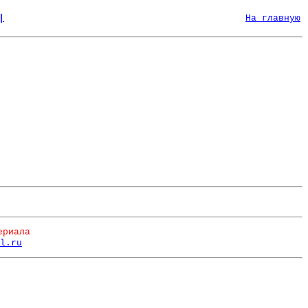
|
На главную
ериала
l.ru