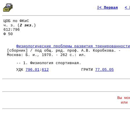
|< Первая
< 
ЦОБ по ФКиС
ч. з. (
2 экз.
)
612:796
Ф 50
Физиологические проблемы развития тренированности
[сборник] / под общ. ред. проф. А.В. Коробкова. -
Москва: Б. и., 1970. - 262 с.: ил.
-- 1. Физиология спортивная.
УДК
796.01
:
612
ГРНТИ
77.05.05
Вы мо
или 