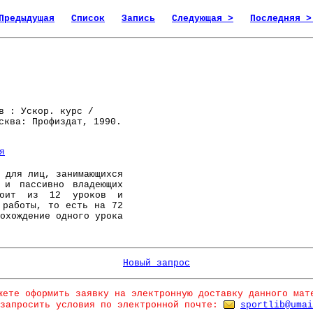
Предыдущая
Список
Запись
Следующая >
Последняя >
 : Ускор. курс /
сква: Профиздат, 1990.
я
для лиц, занимающихся
ю и пассивно владеющих
стоит из 12 уроков и
 работы, то есть на 72
охождение одного урока
Новый запрос
жете оформить заявку на электронную доставку данного мат
запросить условия по электронной почте:
sportlib@umai