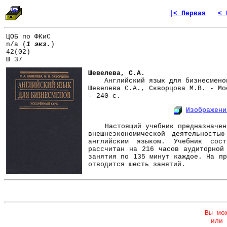
|< Первая
< 
ЦОБ по ФКиС
n/a (
1 экз.
)
42(02)
Ш 37
Шевелева, С.А.
Английский язык для бизнесменов
Шевелева С.А., Скворцова М.В. - Мо
- 240 с.
Изображени
Настоящий учебник предназначен 
внешнеэкономической деятельность
английским языком. Учебник со
рассчитан на 216 часов аудиторной
занятия по 135 минут каждое. На пр
отводится шесть занятий.
Вы мо
или 