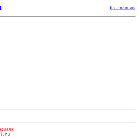
|
На главную
ериала
l.ru