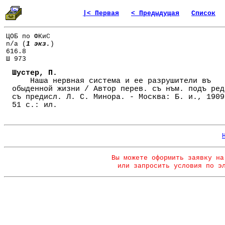
|< Первая
< Предыдущая
Список
ЦОБ по ФКиС
n/a (
1 экз.
)
616.8
Ш 973
Шустер, П.
Наша нервная система и ее разрушители въ
обыденной жизни / Автор перев. съ нъм. подъ ред
съ предисл. Л. С. Минора. - Москва: Б. и., 1909
51 с.: ил.
Вы можете оформить заявку на
или запросить условия по э