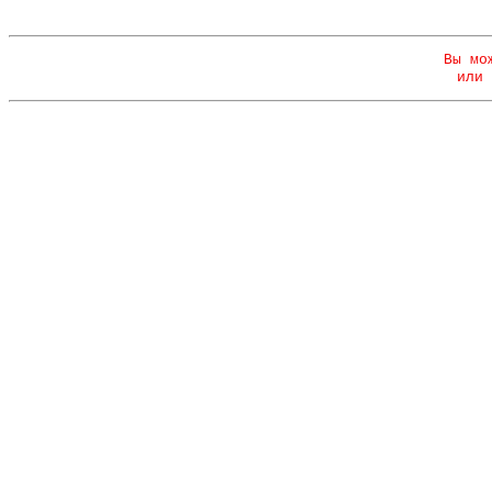
Вы мо
или 