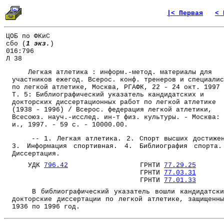
|< Первая
< 
ЦОБ по ФКиС
сбо (
1 экз.
)
016:796
Л 38
Легкая атлетика : информ.-метод. материалы для
участников ежегод. Всерос. конф. тренеров и специалис
по легкой атлетике, Москва, РГАФК, 22 - 24 окт. 1997 
Т. 5: Библиографический указатель кандидатских и
докторских диссертационных работ по легкой атлетике
(1938 - 1996) / Всерос. федерация легкой атлетики,
Всесоюз. науч.-исслед. ин-т физ. культуры. - Москва: 
и., 1997. - 59 с. - 10000.00.
-- 1. Легкая атлетика. 2. Спорт высших достижен
3. Информация спортивная. 4. Библиография спорта
Диссертация.
УДК
796.42
ГРНТИ
77.29.25
ГРНТИ
77.03.31
ГРНТИ
77.01.33
В библиографический указатель вошли кандидатски
докторские диссертации по легкой атлетике, защищенн
1936 по 1996 год.