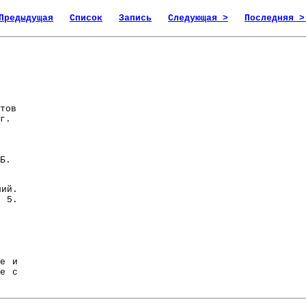
Предыдущая
Список
Запись
Следующая >
Последняя >
тов
г.
Б.
ий.
. 5.
е и
ые с