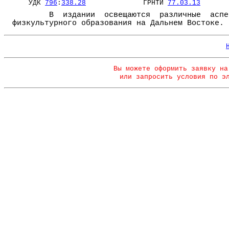
УДК
796
:
338.28
ГРНТИ
77.03.13
В издании освещаются различные аспе
физкультурного образования на Дальнем Востоке.
Вы можете оформить заявку на
или запросить условия по э