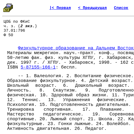
|< Первая
< Предыдущая
Список
ЦОБ по ФКиС
ч. з. (
2 экз.
)
37.01:796
Ф 50
Физкультурное образование на Дальнем Восток
Материалы межрегион. науч.-практ. конф., посвящ
50-летию фак. физ. культуры ХГПУ, г. Хабаровск,
дек. 1997 г. / ХГПУ. - Хабаровск, 1998. - 162 с
ISBN
5-87155-166-1
: беспл.
-- 1. Валеология. 2. Воспитание физическое.
Образование физкультурное. 4. Детский возраст.
Школьный возраст. 6. Дошкольный возраст.
Личность. 8. Скаутизм. 9. Подготовленно
физическая. 10. Здоровый образ жизни. 11. Тури
12. Теннис. 13. Упражнения физические. 
Психология. 15. Подготовленность двигательная. 
Тренировка спортивная. 17. Плавание. 
Мастерство педагогическое. 19. Соревнова
спортивные. 20. Лыжный спорт. 21. Школа. 22. Ка
физкультурные. 23. Гонки лыжные. 24. Волейбол. 
Активность двигательная. 26. Педагог.