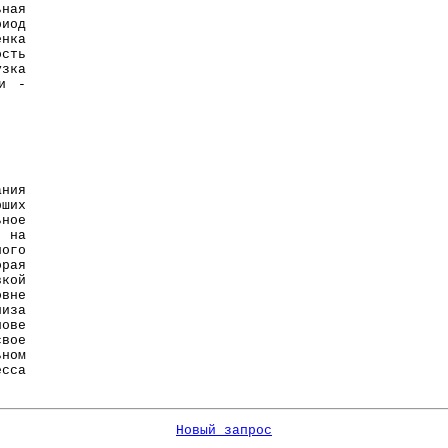
ьная
риод
енка
ость
зка
ки -
ния
рших
ное
 на
ного
орая
кой
овне
иза
ове
вое
ном
есса
Новый запрос