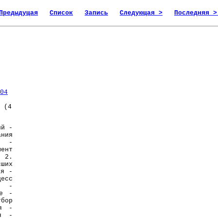
Предыдущая
Список
Запись
Следующая >
Последняя >
04
 (4
ий -
ния
я -
ент
. 2.
сших
ая -
цесс
и -
не -
бор
я -
ая -