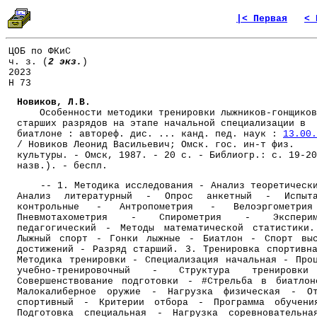
|< Первая
< 
ЦОБ по ФКиС
ч. з. (
2 экз.
)
2023
Н 73
Новиков, Л.В.
Особенности методики тренировки лыжников-гонщиков
старших разрядов на этапе начальной специализации в
биатлоне : автореф. дис. ... канд. пед. наук :
13.00.
/ Новиков Леонид Васильевич; Омск. гос. ин-т физ.
культуры. - Омск, 1987. - 20 с. - Библиогр.: с. 19-20
назв.). - беспл.
-- 1. Методика исследования - Анализ теоретическ
Анализ литературный - Опрос анкетный - Испыта
контрольные - Антропометрия - Велоэргометри
Пневмотахометрия - Спирометрия - Эксперим
педагогический - Методы математической статистики
Лыжный спорт - Гонки лыжные - Биатлон - Спорт вы
достижений - Разряд старший. 3. Тренировка спортивн
Методика тренировки - Специализация начальная - Про
учебно-тренировочный - Структура тренировк
Совершенствование подготовки - #Стрельба в биатло
Малокалиберное оружие - Нагрузка физическая - От
спортивный - Критерии отбора - Программа обучени
Подготовка специальная - Нагрузка соревновательн