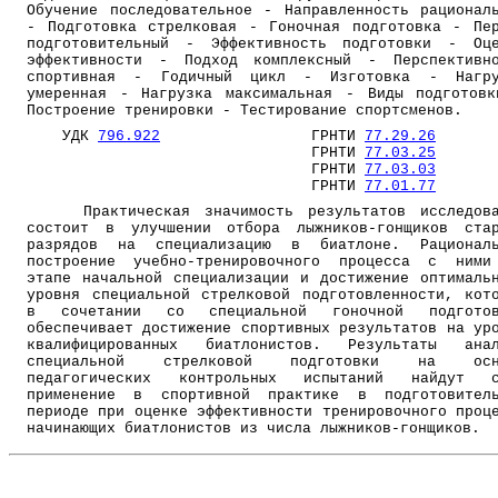
Обучение последовательное - Направленность рационал
- Подготовка стрелковая - Гоночная подготовка - Пе
подготовительный - Эффективность подготовки - Оц
эффективности - Подход комплексный - Перспективн
спортивная - Годичный цикл - Изготовка - Нагру
умеренная - Нагрузка максимальная - Виды подготов
Построение тренировки - Тестирование спортсменов.
УДК
796.922
ГРНТИ
77.29.26
ГРНТИ
77.03.25
ГРНТИ
77.03.03
ГРНТИ
77.01.77
Практическая значимость результатов исследова
состоит в улучшении отбора лыжников-гонщиков ста
разрядов на специализацию в биатлоне. Рациональ
построение учебно-тренировочного процесса с ними
этапе начальной специализации и достижение оптималь
уровня специальной стрелковой подготовленности, кот
в сочетании со специальной гоночной подготов
обеспечивает достижение спортивных результатов на ур
квалифицированных биатлонистов. Результаты анал
специальной стрелковой подготовки на осн
педагогических контрольных испытаний найдут с
применение в спортивной практике в подготовитель
периоде при оценке эффективности тренировочного проц
начинающих биатлонистов из числа лыжников-гонщиков.