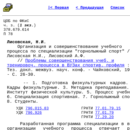
|< Первая
< Предыдущая
Список
ЦОБ по ФКиС
ч. з. (
1 экз.
)
378.679.614
П 78
Лисовская, Н.И.
Организация и совершенствование учебного
процесса по специализации "горнолыжный спорт" /
Лисовская Н.И., Лисовский А.Ф.
//
Проблемы совершенствования учеб. и
тренировоч. процесса в ВУЗах спортив. профиля
:
Тез. докл. межвуз. науч. конф. - Чайковский, 19
- С. 26-30.
-- 1. Подготовка физкультурных кадров.
Кадры физкультурные. 3. Методика преподавания.
Институт физической культуры. 5. Процесс учебн
6. Специализация спортивная. 7. Горнолыжный спо
8. Студенты.
УДК
796.015.83
ГРНТИ
77.01.79.15
УДК
796.926
ГРНТИ
77.01.79
ГРНТИ
77.29.20
Разработанная программа специализации в в
организации учебного процесса отвечает р