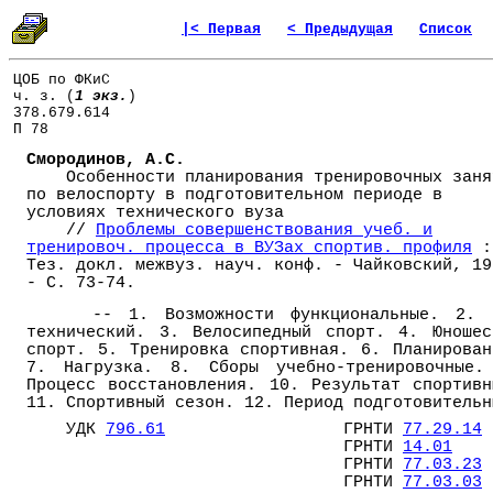
|< Первая
< Предыдущая
Список
ЦОБ по ФКиС
ч. з. (
1 экз.
)
378.679.614
П 78
Смородинов, А.С.
Особенности планирования тренировочных заня
по велоспорту в подготовительном периоде в
условиях технического вуза
//
Проблемы совершенствования учеб. и
тренировоч. процесса в ВУЗах спортив. профиля
:
Тез. докл. межвуз. науч. конф. - Чайковский, 19
- С. 73-74.
-- 1. Возможности функциональные. 2. 
технический. 3. Велосипедный спорт. 4. Юношес
спорт. 5. Тренировка спортивная. 6. Планирован
7. Нагрузка. 8. Сборы учебно-тренировочные.
Процесс восстановления. 10. Результат спортивн
11. Спортивный сезон. 12. Период подготовительн
УДК
796.61
ГРНТИ
77.29.14
ГРНТИ
14.01
ГРНТИ
77.03.23
ГРНТИ
77.03.03