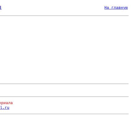
|
На главную
ериала
l.ru