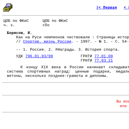
|< Первая
< 
ЦОБ по ФКиС
ЦОБ по ФКиС
ч. з.
сбо
Борисов, И.
Как на Руси чемпионов чествовали : Страницы истор
//
Спортив. жизнь России
. - 1997. - № 1. - С. 54-
-- 1. Россия. 2. #Награды. 3. История спорта.
УДК
796.01.93/99
ГРНТИ
77.01.09
ГРНТИ
77.03.21
К концу Х1Х века в России начинает складыват
система спортивных наград: ценные подарки, медал
жетоны, несколько позднее-грамоты и дипломы.
Вы мо
или 