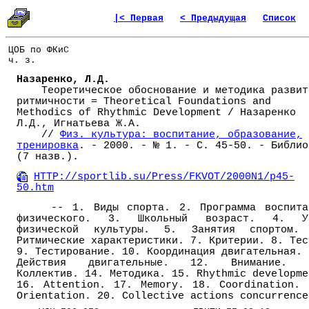
|< Первая
< Предыдущая
Список
ЦОБ по ФКиС
ч. з.
Назаренко, Л.Д.
Теоретическое обоснование и методика развит
ритмичности = Theoretical Foundations and
Methodics of Rhythmic Development / Назаренко
Л.Д., Игнатьева Ж.А.
//
Физ. культура: воспитание, образование,
тренировка
. - 2000. - № 1. - С. 45-50. - Библио
(7 назв.).
HTTP://sportlib.su/Press/FKVOT/2000N1/p45-
50.htm
-- 1. Виды спорта. 2. Программа воспита
физического. 3. Школьный возраст. 4. У
физической культуры. 5. Занятия спортом.
Ритмические характеристики. 7. Критерии. 8. Тес
9. Тестирование. 10. Координация двигательная. 
Действия двигательные. 12. Внимание. 
Коллектив. 14. Методика. 15. Rhythmic developme
16. Attention. 17. Memory. 18. Coordination. 
Orientation. 20. Collective actions concurrence