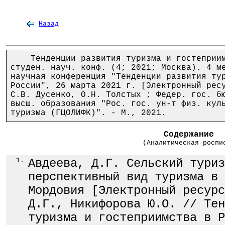
Назад
Тенденции развития туризма и гостеприимс
студен. науч. конф. (4; 2021; Москва). 4 м
научная конференция "Тенденции развития ту
России", 26 марта 2021 г. [Электронный рес
С.В. Дусенко, О.Н. Толстых ; Федер. гос. б
высш. образования "Рос. гос. ун-т физ. кул
туризма (ГЦОЛИФК)". - М., 2021.
Содержание
(Аналитическая роспи
1.
Авдеева, Д.Г. Сельский туриз
перспективный вид туризма в 
Мордовия [Электронный ресурс
Д.Г., Никифорова Ю.О. // Тен
туризма и гостеприимства в Р