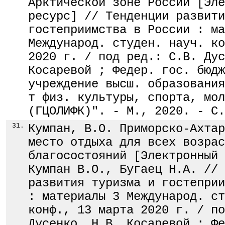
Арктической зоне России [Эле
ресурс] // Тенденции развити
гостеприимства в России : ма
Международ. студен. науч. ко
2020 г. / под ред.: С.В. Дус
Косаревой ; Федер. гос. бюдж
учреждение высш. образования
т физ. культуры, спорта, мол
(ГЦОЛИФК)". - М., 2020. - С.
31.
Кумпан, В.О. Приморско-Ахтар
место отдыха для всех возрас
благосостояний [Электронный 
Кумпан В.О., Бугаец Н.А. // 
развития туризма и гостеприи
: материалы 3 Международ. ст
конф., 13 марта 2020 г. / по
Дусенко, Н.В. Косаревой ; Фе