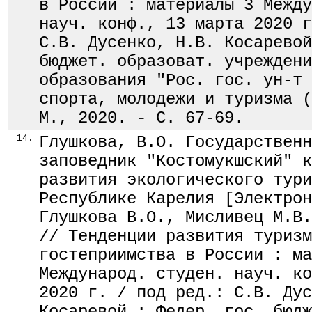
в России : материалы 3 Между
науч. конф., 13 марта 2020 г
С.В. Дусенко, Н.В. Косаревой
бюджет. образоват. учреждени
образования "Рос. гос. ун-т 
спорта, молодежи и туризма (
М., 2020. - С. 67-69.
14.
Глушкова, В.О. Государственн
заповедник "Костомукшский" к
развития экологического тури
Республике Карелия [Электрон
Глушкова В.О., Мисливец М.В.
// Тенденции развития туризм
гостеприимства в России : ма
Международ. студен. науч. ко
2020 г. / под ред.: С.В. Дус
Косаревой ; Федер. гос. бюдж