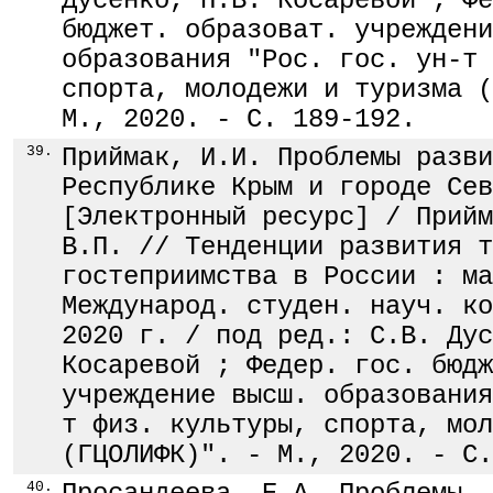
Дусенко, Н.В. Косаревой ; Фе
бюджет. образоват. учреждени
образования "Рос. гос. ун-т 
спорта, молодежи и туризма (
М., 2020. - С. 189-192.
39.
Приймак, И.И. Проблемы разви
Республике Крым и городе Сев
[Электронный ресурс] / Прийм
В.П. // Тенденции развития т
гостеприимства в России : ма
Международ. студен. науч. ко
2020 г. / под ред.: С.В. Дус
Косаревой ; Федер. гос. бюдж
учреждение высш. образования
т физ. культуры, спорта, мол
(ГЦОЛИФК)". - М., 2020. - С.
40.