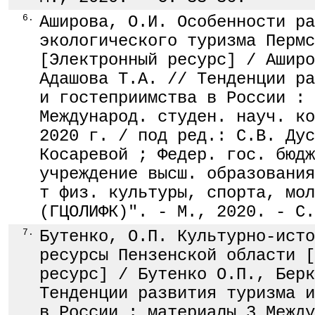
6.
Аширова, О.И. Особенности ра
экологического туризма Пермс
[Электронный ресурс] / Аширо
Адашова Т.А. // Тенденции ра
и гостеприимства в России : 
Международ. студен. науч. ко
2020 г. / под ред.: С.В. Дус
Косаревой ; Федер. гос. бюдж
учреждение высш. образования
т физ. культуры, спорта, мол
(ГЦОЛИФК)". - М., 2020. - С.
7.
Бутенко, О.П. Культурно-исто
ресурсы Пензенской области [
ресурс] / Бутенко О.П., Берк
Тенденции развития туризма и
в России : материалы 3 Между