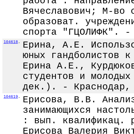
работа : направлени
Вячеславович; М-во 
образоват. учрежден
спорта "ГЦОЛИФК". -
104618
.
Ерина, А.Е. Использ
юных гандболистов к
Ерина А.Е., Курдюко
студентов и молодых
дек.). - Краснодар,
104619
.
Ерисова, В.В. Анали
занимающихся настол
: вып. квалификац. 
Ерисова Валерия Вик