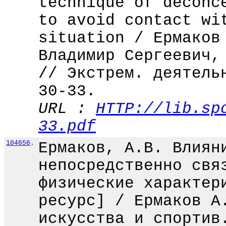
technique of deconc
to avoid contact wi
situation / Ермаков
Владимир Сергеевич,
// Экстрем. деятель
30-33.
URL :
HTTP://lib.sp
33.pdf
104656
.
Ермаков, А.В. Влиян
непосредственно свя
физические характер
ресурс] / Ермаков А
искусства и спортив