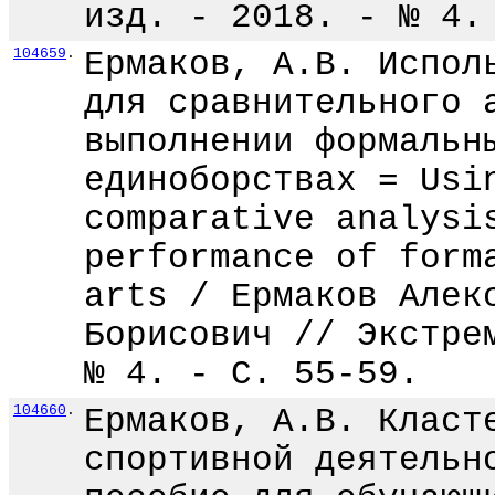
изд. - 2018. - № 4.
104659
.
Ермаков, А.В. Испол
для сравнительного 
выполнении формальн
единоборствах = Usi
comparative analysi
performance of form
arts / Ермаков Алек
Борисович // Экстре
№ 4. - С. 55-59.
104660
.
Ермаков, А.В. Класт
спортивной деятельн