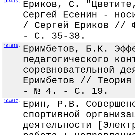
104615
.
Ериков, С. "Цветите
Сергей Есенин - нос
/ Сергей Ериков // 
- С. 35-38.
104616
.
Еримбетов, Б.К. Эфф
педагогического кон
соревновательной де
Еримбетов // Теория
- № 4. - С. 19.
104617
.
Ерин, Р.В. Совершен
спортивной организа
деятельности [Элект