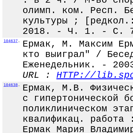
: в 2 ч. / М-во спо
олимп. ком. Респ. Б
культуры ; [редкол.
2018. - Ч. 1. - С. 
104637
.
Ермак, М. Максим Ер
кто выиграл" / Бесе
Еженедельник. - 200
URL :
HTTP://lib.sp
104638
.
Ермак, М.В. Физичес
с гипертонической б
поликлиническом эта
квалификац. работа 
Ермак Мария Владими