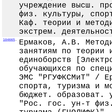
учреждение высш. пр
физ. культуры, спор
Каф. теории и метод
экстрем. деятельнос
104665
.
Ермаков, А.В. Метод
занятиям по теории 
единоборств [Электр
обучающихся по спец
ЭМС "РГУФКСМиТ" / Е
спорта, туризма и м
бюджет. образоват. 
"Рос. гос. ун-т физ