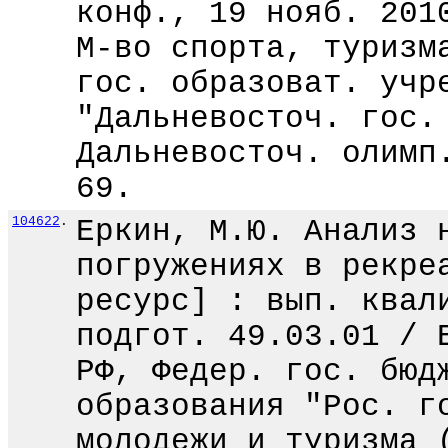
конф., 19 нояб. 201
М-во спорта, туризм
гос. образоват. учр
"Дальневосточ. гос.
Дальневосточ. олимп
69.
104622
.
Еркин, М.Ю. Анализ 
погружениях в рекре
ресурс] : вып. квал
подгот. 49.03.01 / 
РФ, Федер. гос. бюд
образования "Рос. г
молодежи и туризма 