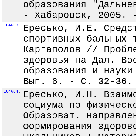
образования "Дальне
- Хабаровск, 2005. 
104603
.
Ересько, И.Е. Средс
спортивных бальных 
Каргаполов // Пробл
здоровья на Дал. Во
образования и науки
Вып. 6. - С. 32-36.
104604
.
Ересько, И.Н. Взаим
социума по физическ
Образоват. направле
формирования здоров