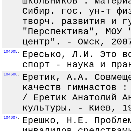
школьников : матери
Сибир. гос. ун-т фи
творч. развития и г
"Перспектива", МОУ 
центр". - Омск, 200
104605
.
Ересько, Л.И. Это в
спорт - наука и пра
104606
.
Еретик, А.А. Совмещ
качеств гимнастов :
/ Еретик Анатолий А
культуры. - Киев, 1
104607
.
Ерешко, Н.Е. Пробле
инвалидов средствам