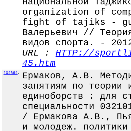
национальной таджик
organization of com
fight of tajiks - g
Валерьевич // Теори
видов спорта. - 201
URL :
HTTP://sportl
45.htm
104664
.
Ермаков, А.В. Метод
занятиям по теории 
единоборств : для с
специальности 03210
/ Ермакова А.В., Пь
и молодеж. политики