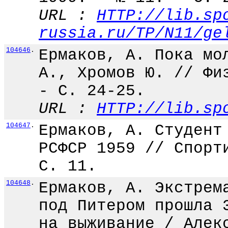
URL :
HTTP://lib.sp
russia.ru/TP/N11/ge
104646
.
Ермаков, А. Пока мо
А., Хромов Ю. // Фи
- С. 24-25.
URL :
HTTP://lib.sp
104647
.
Ермаков, А. Студент
РСФСР 1959 // Спорт
С. 11.
104648
.
Ермаков, А. Экстрем
под Питером прошла 
на выживание / Алек