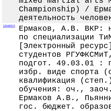
mixed martial arts 
Championship) / Ерм
деятельность челове
104653
.
Ермаков, А.В. ВКР: 
по специализации Ти
[Электронный ресурс
студентов РГУФКСМиТ
подгот. 49.03.01 : 
избр. виде спорта (
квалификация (степ.
обучения: оч., заоч
Ермаков А.В., Пьянн
гос. бюджет. образо