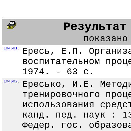
Результат
показано
104601
.
Ересь, Е.П. Организ
воспитательном проц
1974. - 63 с.
104602
.
Ересько, И.Е. Метод
тренировочного проц
использования средс
канд. пед. наук : 1
Федер. гос. образов