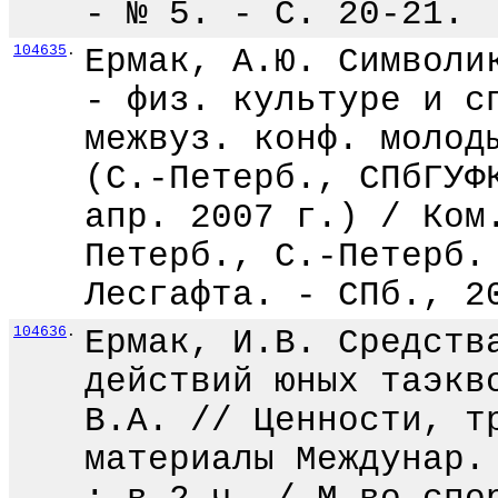
- № 5. - С. 20-21.
104635
.
Ермак, А.Ю. Символи
- физ. культуре и с
межвуз. конф. молод
(С.-Петерб., СПбГУФ
апр. 2007 г.) / Ком
Петерб., С.-Петерб.
Лесгафта. - СПб., 2
104636
.
Ермак, И.В. Средств
действий юных таэкв
В.А. // Ценности, т
материалы Междунар.