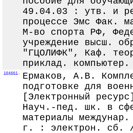
пособие для обучающ
49.04.03 : утв. и р
процессе Эмс Фак. м
М-во спорта РФ, Фед
учреждение высш. об
"ГЦОЛИФК", Каф. тео
приклад. компьютер.
104661
.
Ермаков, А.В. Компл
подготовке для воен
[Электронный ресурс
Науч.-пед. шк. в сф
материалы междунар.
г. : электрон. сб. 