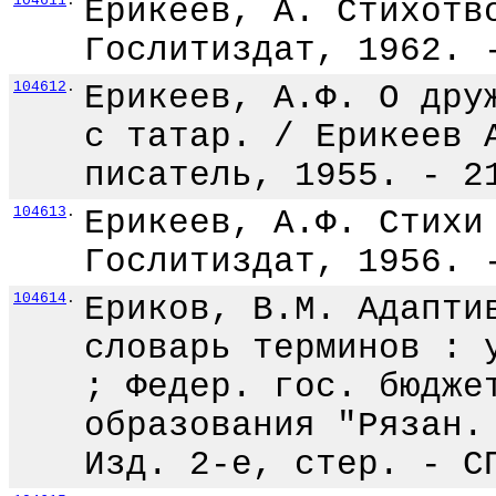
104611
.
Ерикеев, А. Стихотв
Гослитиздат, 1962. 
104612
.
Ерикеев, А.Ф. О дру
с татар. / Ерикеев 
писатель, 1955. - 2
104613
.
Ерикеев, А.Ф. Стихи
Гослитиздат, 1956. 
104614
.
Ериков, В.М. Адапти
словарь терминов : 
; Федер. гос. бюдже
образования "Рязан.
Изд. 2-е, стер. - С