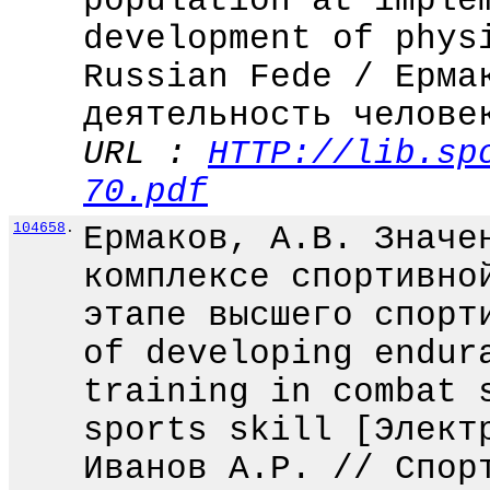
population at imple
development of phys
Russian Fede / Ерма
деятельность челове
URL :
HTTP://lib.sp
70.pdf
104658
.
Ермаков, А.В. Значе
комплексе спортивно
этапе высшего спорт
of developing endur
training in combat 
sports skill [Элект
Иванов А.Р. // Спор