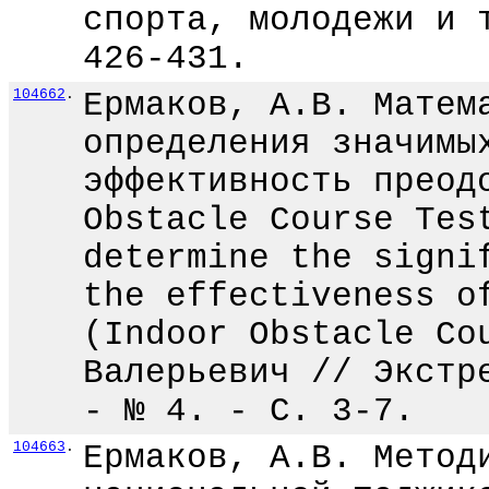
спорта, молодежи и 
426-431.
104662
.
Ермаков, А.В. Матем
определения значимы
эффективность преод
Obstacle Course Tes
determine the signi
the effectiveness o
(Indoor Obstacle Co
Валерьевич // Экстр
- № 4. - С. 3-7.
104663
.
Ермаков, А.В. Метод