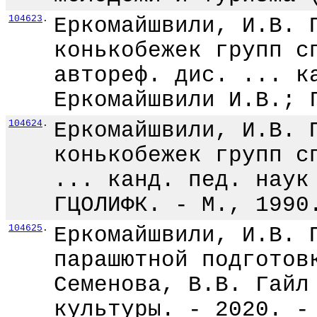
104623
.
Еркомайшвили, И.В. 
конькобежек групп с
автореф. дис. ... к
Еркомайшвили И.В.; 
104624
.
Еркомайшвили, И.В. 
конькобежек групп с
... канд. пед. наук
ГЦОЛИФК. - М., 1990
104625
.
Еркомайшвили, И.В. 
парашютной подготов
Семенова, В.В. Гайл
культуры. - 2020. -