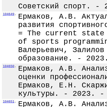
Советский спорт. - 
104649
.
Ермаков, А.В. Актуа
развития спортивног
= The current state
of sports programmi
Валерьевич, Залилов
образование. - 2023
104650
.
Ермаков, А.В. Анали
оценки профессионал
Ермаков, Е.Н. Скарж
культуры. - 2023. -
104651
.
Ермаков, А.В. Анали