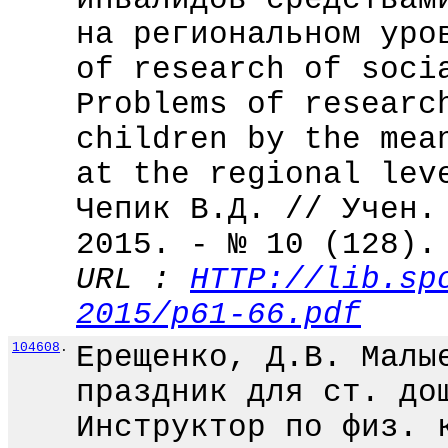
на региональном уро
of research of soci
Problems of researc
children by the mea
at the regional lev
Чепик В.Д. // Учен.
2015. - № 10 (128).
URL :
HTTP://lib.sp
2015/p61-66.pdf
104608
.
Ерещенко, Д.В. Малы
праздник для ст. до
Инструктор по физ. 