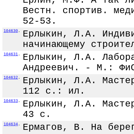
Ерлин, М.Ф. А так л
Вестн. спортив. мед
52-53.
104630
.
Ерлыкин, Л.А. Индив
начинающему строите
104631
.
Ерлыкин, Л.А. Лабор
Андреевич. - М.: Фи
104632
.
Ерлыкин, Л.А. Масте
112 с.: ил.
104633
.
Ерлыкин, Л.А. Масте
43 с.
104634
.
Ермагов, В. На бере