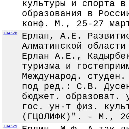
культуры и спорта в
образования в Росси
конф. М., 25-27 мар
104628
.
Ерлан, А.Е. Развити
Алматинской области
Ерлан А.Е., Кадырбе
туризма и гостеприи
Международ. студен.
под ред.: С.В. Дусе
бюджет. образоват. 
гос. ун-т физ. куль
(ГЦОЛИФК)". - М., 2
104629
.