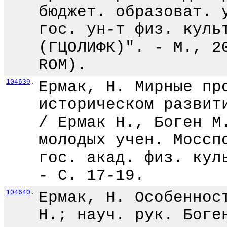
бюджет. образоват. 
гос. ун-т физ. куль
(ГЦОЛИФК)". - М., 2
ROM).
104639
.
Ермак, Н. Мирные пр
историческом развит
/ Ермак Н., Боген М
молодых учен. Моссп
гос. акад. физ. кул
- С. 17-19.
104640
.
Ермак, Н. Особеннос
Н.; науч. рук. Боге