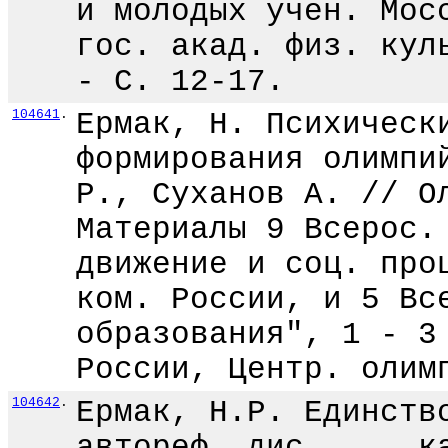
и молодых учен. Мос
гос. акад. физ. кул
- С. 12-17.
104641
.
Ермак, Н. Психическ
формирования олимпи
Р., Суханов А. // О
Материалы 9 Всерос.
движение и соц. про
ком. России, и 5 Вс
образования", 1 - 3
России, Центр. олим
104642
.
Ермак, Н.Р. Единств
автореф. дис. ... к