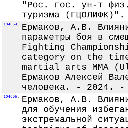
"Рос. гос. ун-т физ
туризма (ГЦОЛИФК)".
104654
.
Ермаков, А.В. Влиян
параметры боя в сме
Fighting Championsh
category on the tim
martial arts MMA (U
Ермаков Алексей Вал
человека. - 2024. -
104655
.
Ермаков, А.В. Влиян
для обучения избега
экстремальной ситуа