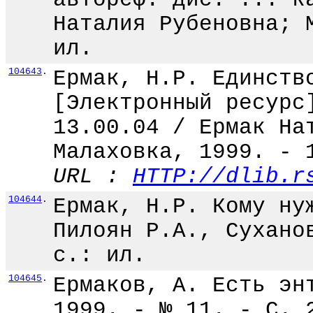
Наталия Рубеновна; 
ил.
104643
.
Ермак, Н.Р. Единств
[Электронный ресурс
13.00.04 / Ермак На
Малаховка, 1999. - 
URL :
HTTP://dlib.r
104644
.
Ермак, Н.Р. Кому ну
Пилоян Р.А., Сухано
с.: ил.
104645
.
Ермаков, А. Есть эн
1999. - № 11. - С. 