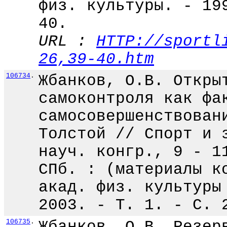
физ. культуры. - 19
40.
URL :
HTTP://sportl
26,39-40.htm
106734
.
Жбанков, О.В. Откры
самоконтроля как фа
самосовершенствован
Толстой // Спорт и 
науч. конгр., 9 - 1
СПб. : (материалы к
акад. физ. культуры
2003. - Т. 1. - С. 
106735
.
Жбанков, О.В. Резер