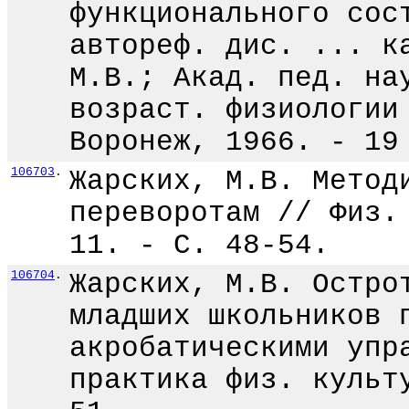
функционального сос
автореф. дис. ... к
М.В.; Акад. пед. на
возраст. физиологии
Воронеж, 1966. - 19
106703
.
Жарских, М.В. Метод
переворотам // Физ.
11. - С. 48-54.
106704
.
Жарских, М.В. Остро
младших школьников 
акробатическими упр
практика физ. культ