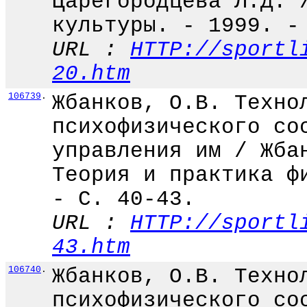
Царегородцева Л.Д. 
культуры. - 1999. -
URL :
HTTP://sportl
20.htm
106739
.
Жбанков, О.В. Техно
психофизического со
управления им / Жба
Теория и практика ф
- С. 40-43.
URL :
HTTP://sportl
43.htm
106740
.
Жбанков, О.В. Техно
психофизического со