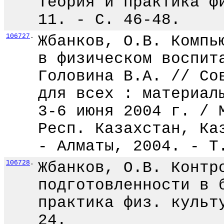
Теория и практика ф
11. - С. 46-48.
106727
.
Жбанков, О.В. Компь
в физическом воспит
Головина В.А. // Со
для всех : материал
3-6 июня 2004 г. / 
Респ. Казахстан, Ка
- Алматы, 2004. - Т
106728
.
Жбанков, О.В. Контр
подготовленности в 
практика физ. культ
24.