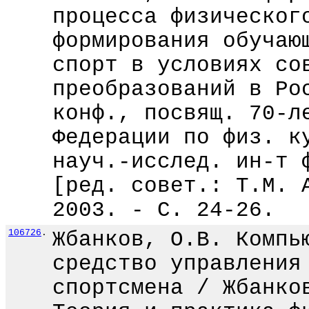
процесса физическог
формирования обучаю
спорт в условиях со
преобразований в Ро
конф., посвящ. 70-л
Федерации по физ. к
науч.-исслед. ин-т 
[ред. совет.: Т.М. 
2003. - С. 24-26.
106726
.
Жбанков, О.В. Компь
средство управления
спортсмена / Жбанко