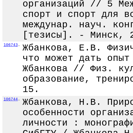
организаций // 5 Ме
спорт и спорт для в
междунар. науч. кон
[тезисы]. - Минск, 
106743
.
Жбанкова, Е.В. Физи
что может дать опыт
Жбанкова // Физ. ку
образование, тренир
15.
106744
.
Жбанкова, Н.В. Прир
особенности организ
личности : монограф