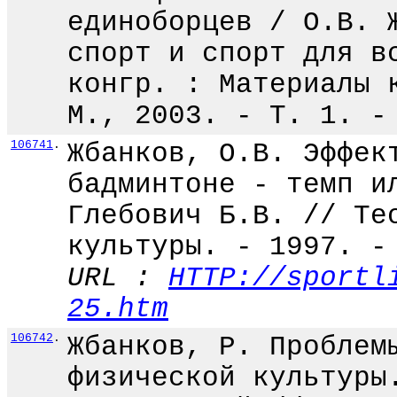
единоборцев / О.В. 
спорт и спорт для в
конгр. : Материалы 
М., 2003. - Т. 1. -
106741
.
Жбанков, О.В. Эффек
бадминтоне - темп и
Глебович Б.В. // Те
культуры. - 1997. -
URL :
HTTP://sportl
25.htm
106742
.
Жбанков, Р. Проблем
физической культуры