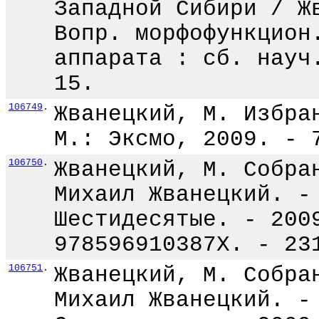
Западной Сибири / Ж
Вопр. морфофункцион
аппарата : сб. науч
15.
106749
.
Жванецкий, М. Избра
М.: Эксмо, 2009. - 
106750
.
Жванецкий, М. Собра
Михаил Жванецкий. -
Шестидесятые. - 200
978596910387X. - 23
106751
.
Жванецкий, М. Собра
Михаил Жванецкий. -