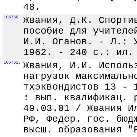
48.
106760
.
Жвания, Д.К. Спорти
пособие для учителе
И.И. Оганов. - Л.: 
1962. - 240 с.: ил.
106761
.
Жвания, И.И. Исполь
нагрузок максимальн
тхэквондистов 13 - 
: вып. квалификац. 
49.03.01 / Жвания И
РФ, Федер. гос. бюд
высш. образования "