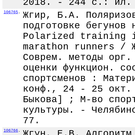
2018. - 244 с.: ил.
106765
.
Жгир, Б.А. Поляризо
подготовке бегунов 
Polarized training 
marathon runners / 
Соврем. методы орг.
оценки функцион. со
спортсменов : Матер
конф., 24 - 25 окт.
Быкова] ; М-во спор
культуры. - Челябин
77.
106766
.
Жгун, Е.В. Алгоритм