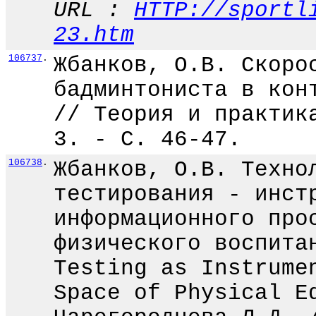
URL :
HTTP://sportl
23.htm
106737
.
Жбанков, О.В. Скоро
бадминтониста в кон
// Теория и практик
3. - С. 46-47.
106738
.
Жбанков, О.В. Техно
тестирования - инст
информационного про
физического воспита
Testing as Instrume
Space of Physical E