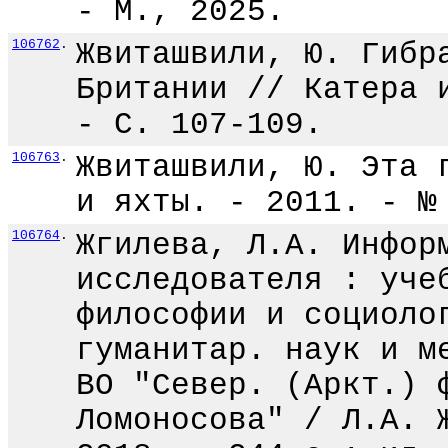
- М., 2025.
106762
.
Жвиташвили, Ю. Гибр
Британии // Катера 
- С. 107-109.
106763
.
Жвиташвили, Ю. Эта 
и яхты. - 2011. - №
106764
.
Жгилева, Л.А. Инфор
исследователя : уче
философии и социоло
гуманитар. наук и м
ВО "Север. (Аркт.) 
Ломоносова" / Л.А. 