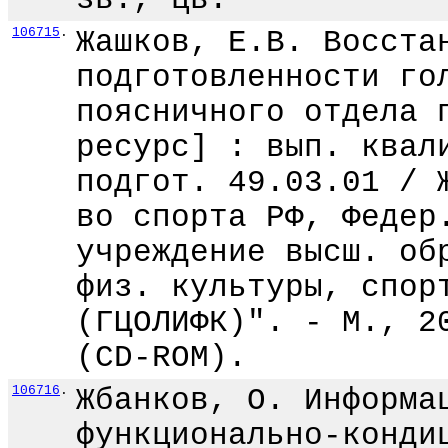
106715
.
Жашков, Е.В. Восста
подготовленности го
поясничного отдела 
ресурс] : вып. квал
подгот. 49.03.01 / 
во спорта РФ, Федер
учреждение высш. об
физ. культуры, спор
(ГЦОЛИФК)". - М., 2
(CD-ROM).
106716
.
Жбанков, О. Информа
функционально-конди