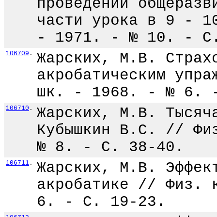
проведении общеразв
части урока в 9 - 1
- 1971. - № 10. - С
106709
.
Жарских, М.В. Страх
акробатическим упра
шк. - 1968. - № 6. 
106710
.
Жарских, М.В. Тысяч
Кубышкин В.С. // Фи
№ 8. - С. 38-40.
106711
.
Жарских, М.В. Эффек
акробатике // Физ. 
6. - С. 19-23.