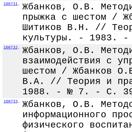
106731
.
Жбанков, О.В. Метод
прыжка с шестом / Ж
Шитиков В.Н. // Тео
культуры. - 1983. -
106732
.
Жбанков, О.В. Метод
взаимодействия с уп
шестом / Жбанков О.
В.А. // Теория и пр
1988. - № 7. - С. 3
106733
.
Жбанков, О.В. Метод
информационного про
физического воспита