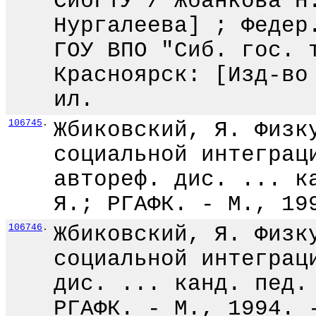
СибГТУ / Жбанкова Н
Нургалеева] ; Федер
ГОУ ВПО "Сиб. гос. 
Красноярск: [Изд-во
ил.
106745
.
Жбиковский, Я. Физк
социальной интеграц
автореф. дис. ... к
Я.; РГАФК. - М., 19
106746
.
Жбиковский, Я. Физк
социальной интеграц
дис. ... канд. пед.
РГАФК. - М., 1994. 