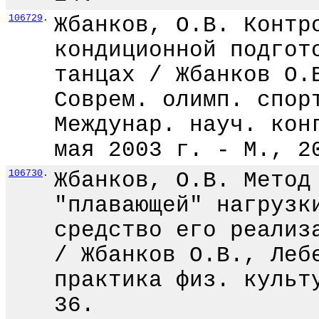
106729
.
Жбанков, О.В. Контр
кондиционной подгот
танцах / Жбанков О.
Соврем. олимп. спор
Междунар. науч. кон
мая 2003 г. - М., 2
106730
.
Жбанков, О.В. Метод
"плавающей" нагрузк
средство его реализ
/ Жбанков О.В., Леб
практика физ. культ
36.