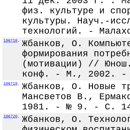
11 дек. 2003 г. : М
физ. культуре и спо
культуры. Науч.-исс
технологий. - Малах
106718
.
Жбанков, О. Компьют
формирования потреб
(мотивации) // Юнош
конф. - М., 2002. -
106719
.
Жбанков, О. Новые т
Мансветов В., Ермак
1981. - № 9. - С. 1
106720
.
Жбанков, О. Техноло
физическом воспитан