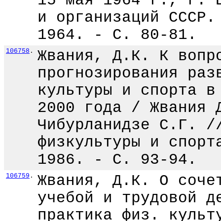
15 мая 1964 г., г. 
и организаций СССР.
1964. - С. 80-81.
106758
.
Жвания, Д.К. К вопр
прогнозирования раз
культуры и спорта в
2000 года / Жвания 
Чибурланидзе С.Г. /
физкультуры и спорт
1986. - С. 93-94.
106759
.
Жвания, Д.К. О соче
учебой и трудовой д
практика физ. культ