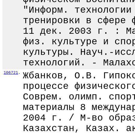
"Информ. технологии
тренировки в сфере 
11 дек. 2003 г. : М
физ. культуре и спо
культуры. Науч.-исс
технологий. - Малах
106721
.
Жбанков, О.В. Гипок
процессе физическог
Соврем. олимп. спор
материалы 8 междуна
2004 г. / М-во обра
Казахстан, Казах. а