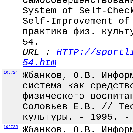
самосовершенствован
System of Self-Chec
Self-Improvement of
практика физ. культ
54.
URL :
HTTP://sportl
54.htm
106724
.
Жбанков, О.В. Инфор
система как средств
физического воспита
Соловьев Е.В. // Те
культуры. - 1995. -
106725
.
Жбанков, О.В. Инфор