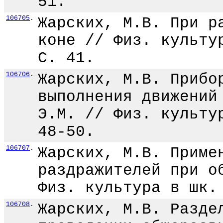
51.
106705
.
Жарских, М.В. При р
коне // Физ. культу
С. 41.
106706
.
Жарских, М.В. Прибо
выполнения движений
Э.М. // Физ. культу
48-50.
106707
.
Жарских, М.В. Приме
раздражителей при о
Физ. культура в шк.
106708
.
Жарских, М.В. Разде