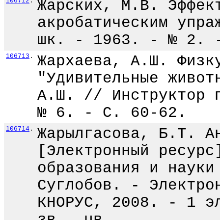
106712
.
Жарских, М.В. Эффек
акробатическим упра
шк. - 1963. - № 2. 
106713
.
Жархаева, А.Ш. Физк
"Удивительные живот
А.Ш. // Инструктор 
№ 6. - С. 60-62.
106714
.
Жарылгасова, Б.Т. А
[Электронный ресурс
образования и науки
Суглобов. - Электро
КНОРУС, 2008. - 1 э
зв., цв.