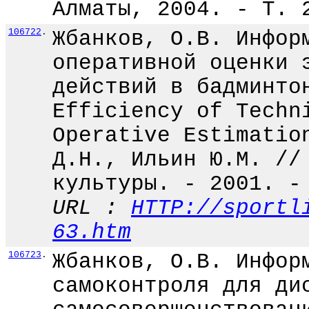
Алматы, 2004. - Т. 
106722
.
Жбанков, О.В. Инфор
оперативной оценки 
действий в бадминто
Efficiency of Techn
Operative Estimatio
Д.Н., Ильин Ю.М. //
культуры. - 2001. -
URL :
HTTP://sportl
63.htm
106723
.
Жбанков, О.В. Инфор
самоконтроля для ди