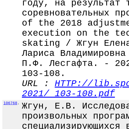
году, на результат 
соревновательных пр
of the 2018 adjustm
execution on the te
skating / Жгун Елен
Лариса Владимировна
П.Ф. Лесгафта. - 20
103-108.
URL :
HTTP://lib.sp
2021/_103-108.pdf
106768
.
Жгун, Е.В. Исследов
произвольных програ
специализирующихся 