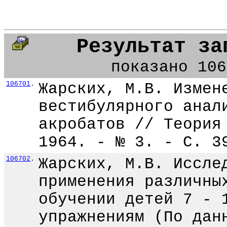
Результат за
показано 106
106701
.
Жарских, М.В. Измен
вестибулярного анал
акробатов // Теория
1964. - № 3. - С. 3
106702
.
Жарских, М.В. Иссле
применения различны
обучении детей 7 - 
упражнениям (По дан