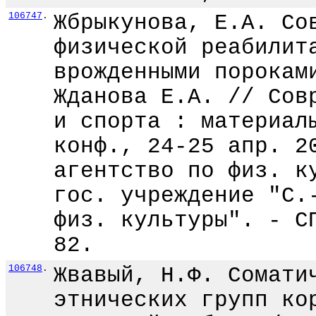
106747
.
Жбрыкунова, Е.А. Со
физической реабилит
врожденными порокам
Жданова Е.А. // Сов
и спорта : материал
конф., 24-25 апр. 2
агентство по физ. к
гос. учреждение "С.
физ. культуры". - С
82.
106748
.
Жвавый, Н.Ф. Сомати
этнических групп ко