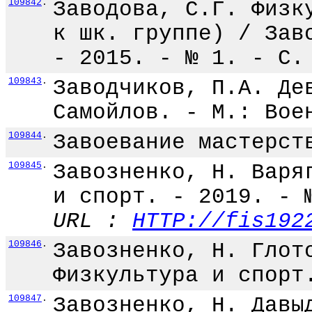
109842
.
Заводова, С.Г. Физк
к шк. группе) / Зав
- 2015. - № 1. - С.
109843
.
Заводчиков, П.А. Де
Самойлов. - М.: Вое
109844
.
Завоевание мастерст
109845
.
Завозненко, Н. Варя
и спорт. - 2019. - 
URL :
HTTP://fis192
109846
.
Завозненко, Н. Глот
Физкультура и спорт
109847
.
Завозненко, Н. Давы