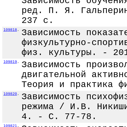
Зависимость обучени
ред. П. Я. Гальпери
237 с.
109818
.
Зависимость показат
физкультурно-спорти
физ. культуры. - 20
109819
.
Зависимость произво
двигательной активн
Теория и практика ф
109820
.
Зависимость психофи
режима / И.В. Никиш
4. - С. 77-78.
109821
.