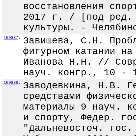
восстановления спор
2017 г. / [под ред.
культуры. - Челябин
109837
.
Завишева, С.Н. Проб
фигурном катании на
Иванова Н.Н. // Сов
науч. конгр., 10 - 
109838
.
Заводевкина, Н.В. Г
средствами физическ
материалы 9 науч. к
и спорту, Федер. го
"Дальневосточ. гос.