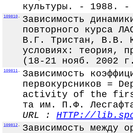
культуры. - 1988. -
109810
.
Зависимость динамик
повторного курса ЛА
В.Г. Тристан, В.В. 
условиях: теория, п
(18-21 нояб. 2002 г
109811
.
Зависимость коэффиц
первокурсников = De
activity of the fir
та им. П.Ф. Лесгафт
URL :
HTTP://lib.sp
109812
.
Зависимость между о