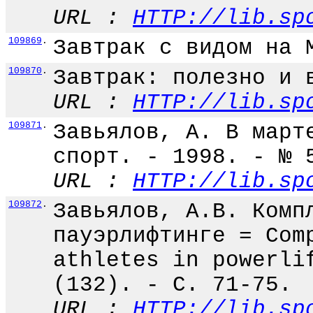
URL :
HTTP://lib.sp
109869
.
Завтрак с видом на 
109870
.
Завтрак: полезно и 
URL :
HTTP://lib.sp
109871
.
Завьялов, А. В март
спорт. - 1998. - № 
URL :
HTTP://lib.sp
109872
.
Завьялов, А.В. Комп
пауэрлифтинге = Com
athletes in powerli
(132). - С. 71-75.
URL :
HTTP://lib.sp