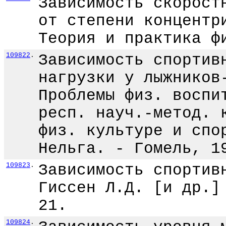
Зависимость скорост
от степени концентр
Теория и практика ф
109822
.
Зависимость спортив
нагрузки у лыжников
Проблемы физ. воспи
респ. науч.-метод. 
физ. культуре и спо
Нельга. - Гомель, 1
109823
.
Зависимость спортив
Гиссен Л.Д. [и др.]
21.
109824
.