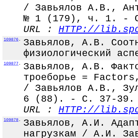
/ Завьялов А.В., Ан
№ 1 (179), ч. 1. - 
URL :
HTTP://lib.sp
109876
.
Завьялов, А.В. Соот
физиологический асп
109877
.
Завьялов, А.В. Факт
троеборье = Factors
/ Завьялов А.В., Зу
6 (88). - С. 37-39.
URL :
HTTP://lib.sp
109878
.
Завьялов, А.И. Адап
нагрузкам / А.И. За