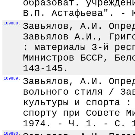
образоват. учрежден
В.П. Астафьева". - 
109888
.
Завьялов, А.И. Опре
Завьялов А.И., Григ
: материалы 3-й рес
Министров БССР, Бел
143-145.
109889
.
Завьялов, А.И. Опре
вольного стиля / За
культуры и спорта :
спорту при Совете М
1974. - Ч. 1. - С. 
109890
.