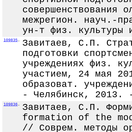
совершенствования о
межрегион. науч.-пр
ун-т физ. культуры 
109835
.
Завитаев, С.П. Стра
подготовки спортсме
учреждениях физ. ку
участием, 24 мая 20
образоват. учрежден
- Челябинск, 2013. 
109836
.
Завитаев, С.П. Форм
formation of the mo
// Соврем. методы о