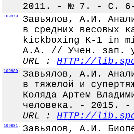
2011. - № 7. - С. 6
109879
.
Завьялов, А.И. Анал
в средних весовых к
kickboxing K-1 in m
А.А. // Учен. зап. 
URL :
HTTP://lib.sp
109880
.
Завьялов, А.И. Анал
в тяжелой и супертя
Коляда Артем Владим
человека. - 2015. -
URL :
HTTP://lib.sp
109881
.
Завьялов, А.И. Биоп