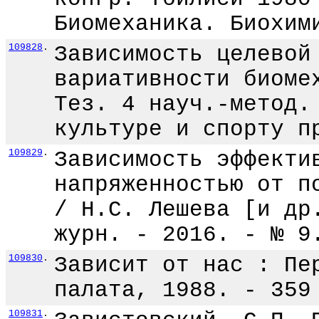
Биомеханика. Биохим
109828
.
Зависимость целевой
вариативности биоме
Тез. 4 науч.-метод.
культуре и спорту п
109829
.
Зависимость эффекти
напряженностью от п
/ Н.С. Лешева [и др
журн. - 2016. - № 9
109830
.
Зависит от нас : Пе
палата, 1988. - 359
109831
.