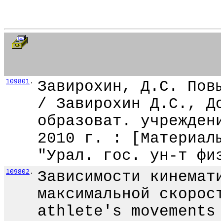
109801
.
Завирохин, Д.С. Пов
/ Завирохин Д.С., Д
образоват. учрежден
2010 г. : [Материал
"Урал. гос. ун-т фи
109802
.
Зависимости кинемат
максимальной скорос
athlete's movements