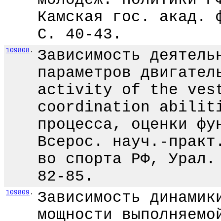
Камская гос. акад. 
С. 40-43.
109808
.
Зависимость деятель
параметров двигател
activity of the ves
coordination abilit
процесса, оценки фу
Всерос. науч.-практ
во спорта РФ, Урал.
82-85.
109809
.
Зависимость динамик
мощности выполняемо