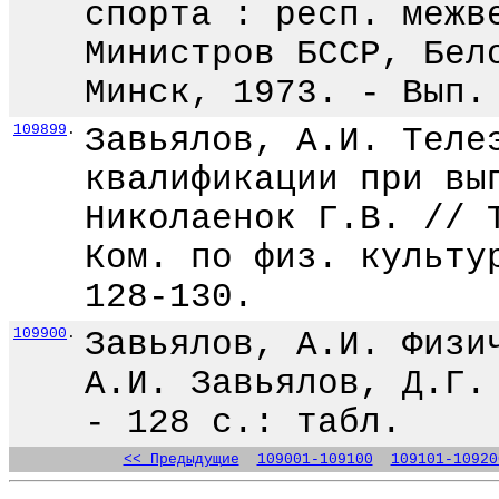
спорта : респ. межв
Министров БССР, Бел
Минск, 1973. - Вып.
109899
.
Завьялов, А.И. Теле
квалификации при вы
Николаенок Г.В. // 
Ком. по физ. культу
128-130.
109900
.
Завьялов, А.И. Физи
А.И. Завьялов, Д.Г.
- 128 с.: табл.
<< Предыдущие
109001-109100
109101-10920