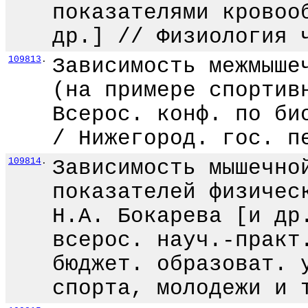
показателями кровоо
др.] // Физиология 
109813
.
Зависимость межмыше
(на примере спортив
Всерос. конф. по би
/ Нижегород. гос. п
109814
.
Зависимость мышечно
показателей физичес
Н.А. Бокарева [и др
всерос. науч.-практ
бюджет. образоват. 
спорта, молодежи и 