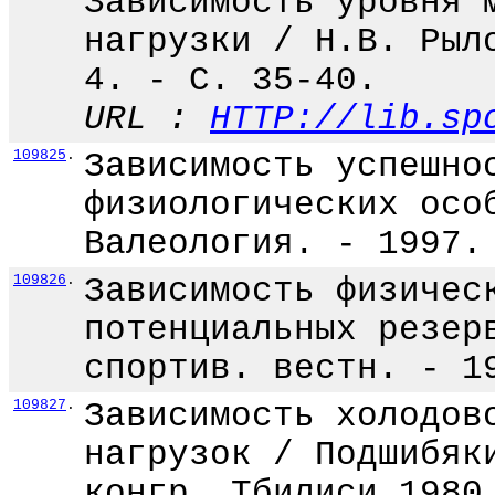
Зависимость уровня 
нагрузки / Н.В. Рыл
4. - С. 35-40.
URL :
HTTP://lib.sp
109825
.
Зависимость успешно
физиологических осо
Валеология. - 1997.
109826
.
Зависимость физичес
потенциальных резер
спортив. вестн. - 1
109827
.
Зависимость холодов
нагрузок / Подшибяк
конгр. Тбилиси 1980