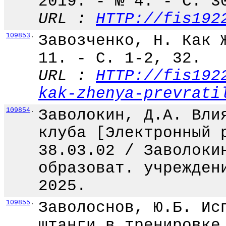
2019. - № 4. - С. 3
URL :
HTTP://fis192
109853
.
Завозченко, Н. Как 
11. - С. 1-2, 32.
URL :
HTTP://fis192
kak-zhenya-prevrati
109854
.
Заволокин, Д.А. Вли
клуба [Электронный 
38.03.02 / Заволоки
образоват. учрежден
2025.
109855
.
Заволоснов, Ю.Б. Ис
штанги в тренировке