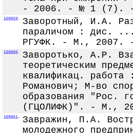
- 2006. - № 1 (7). 
109859
.
Заворотный, И.А. Ра
параличом : дис. ..
РГУФК. - М., 2007. 
109860
.
Заворотько, А.Р. Вз
теоретическим предм
квалификац. работа 
Романович; М-во спо
образования "Рос. г
(ГЦОЛИФК)". - М., 2
109861
.
Завражин, П.А. Вост
молодежного предпри