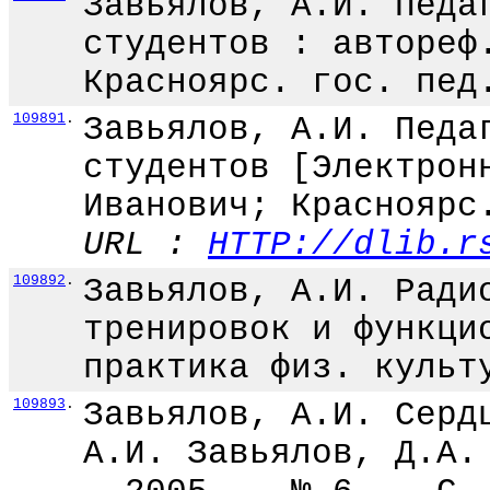
Завьялов, А.И. Педа
студентов : автореф
Красноярс. гос. пед
109891
.
Завьялов, А.И. Педа
студентов [Электрон
Иванович; Красноярс
URL :
HTTP://dlib.r
109892
.
Завьялов, А.И. Ради
тренировок и функци
практика физ. культ
109893
.
Завьялов, А.И. Серд
А.И. Завьялов, Д.А.