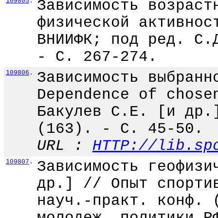
109805
.
Зависимость возраст
физической активнос
ВНИИФК; под ред. С.
- С. 267-274.
109806
.
Зависимость выбранн
Dependence of chose
Бакулев С.Е. [и др.
(163). - С. 45-50.
URL :
HTTP://lib.sp
109807
.
Зависимость геофизи
др.] // Опыт спорти
науч.-практ. конф. 
молодеж. политики Р