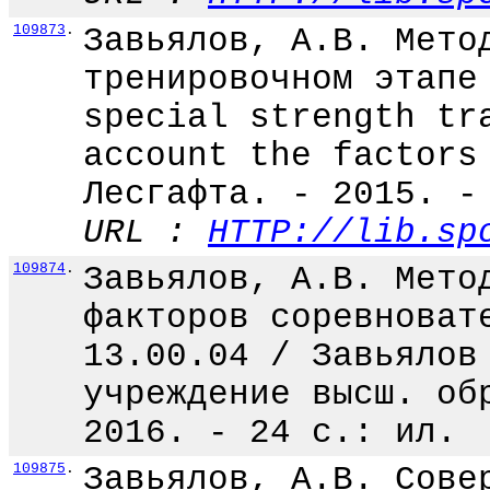
109873
.
Завьялов, А.В. Мето
тренировочном этапе
special strength tr
account the factors
Лесгафта. - 2015. -
URL :
HTTP://lib.sp
109874
.
Завьялов, А.В. Мето
факторов соревноват
13.00.04 / Завьялов
учреждение высш. об
2016. - 24 с.: ил.
109875
.
Завьялов, А.В. Сове