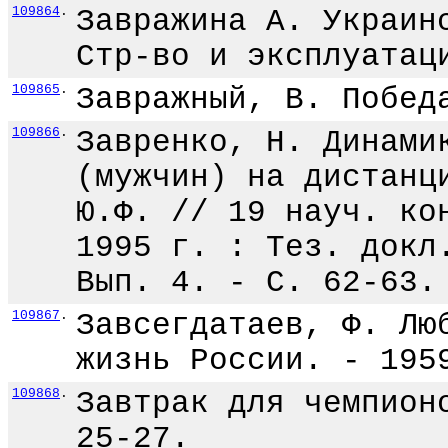
109864
.
Завражина А. Украин
Стр-во и эксплуатац
109865
.
Завражный, В. Побед
109866
.
Завренко, Н. Динами
(мужчин) на дистанц
Ю.Ф. // 19 науч. ко
1995 г. : Тез. докл
Вып. 4. - С. 62-63.
109867
.
Завсегдатаев, Ф. Лю
жизнь России. - 195
109868
.
Завтрак для чемпион
25-27.