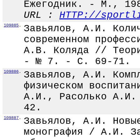
Ежегодник. - М., 19
URL :
HTTP://sportl
109885
.
Завьялов, А.И. Коли
современном професс
А.В. Коляда // Теор
- № 7. - С. 69-71.
109886
.
Завьялов, А.И. Комп
физическом воспитан
А.И., Расолько А.И.
42.
109887
.
Завьялов, А.И. Новы
монография / А.И. З