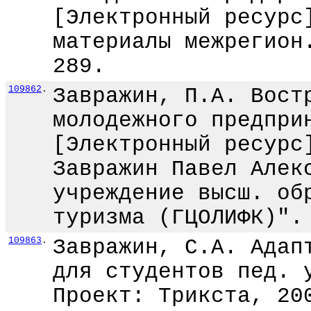
[Электронный ресурс
материалы межрегион
289.
109862
.
Завражин, П.А. Вост
молодежного предпри
[Электронный ресурс
Завражин Павел Алек
учреждение высш. об
туризма (ГЦОЛИФК)".
109863
.
Завражин, С.А. Адап
для студентов пед. 
Проект: Трикста, 20