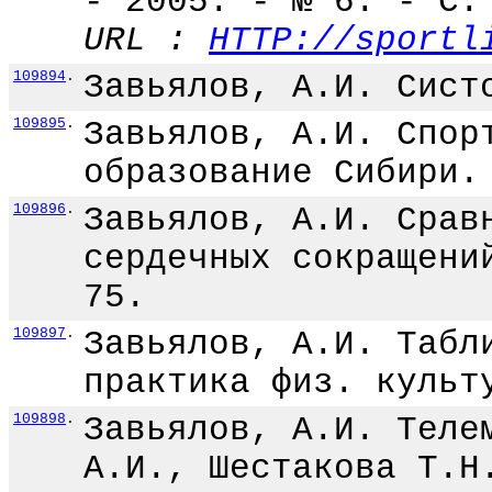
- 2005. - № 6. - С.
URL :
HTTP://sportl
109894
.
Завьялов, А.И. Сист
109895
.
Завьялов, А.И. Спор
образование Сибири.
109896
.
Завьялов, А.И. Срав
сердечных сокращени
75.
109897
.
Завьялов, А.И. Табл
практика физ. культ
109898
.
Завьялов, А.И. Теле
А.И., Шестакова Т.Н