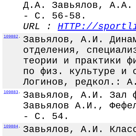
Д.А. Завьялов, А.А.
- С. 56-58.
URL :
HTTP://sportl
109882
.
Завьялов, А.И. Дина
отделения, специали
теории и практики ф
по физ. культуре и 
Логинов, редкол.: А
109883
.
Завьялов, А.И. Зал 
Завьялов А.И., Фефе
- С. 54.
109884
.
Завьялов, А.И. Клас