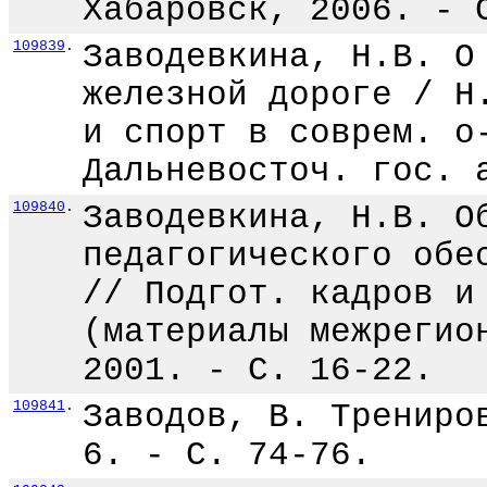
Хабаровск, 2006. - 
109839
.
Заводевкина, Н.В. О
железной дороге / Н
и спорт в соврем. о
Дальневосточ. гос. 
109840
.
Заводевкина, Н.В. О
педагогического обе
// Подгот. кадров и
(материалы межрегио
2001. - С. 16-22.
109841
.
Заводов, В. Трениро
6. - С. 74-76.