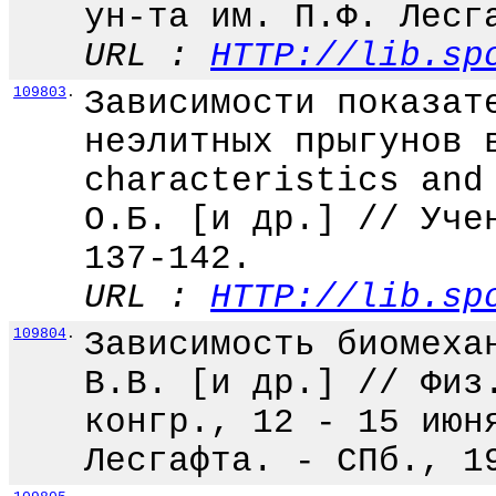
ун-та им. П.Ф. Лесг
URL :
HTTP://lib.sp
109803
.
Зависимости показат
неэлитных прыгунов 
characteristics and
О.Б. [и др.] // Уче
137-142.
URL :
HTTP://lib.sp
109804
.
Зависимость биомеха
В.В. [и др.] // Физ
конгр., 12 - 15 июн
Лесгафта. - СПб., 1