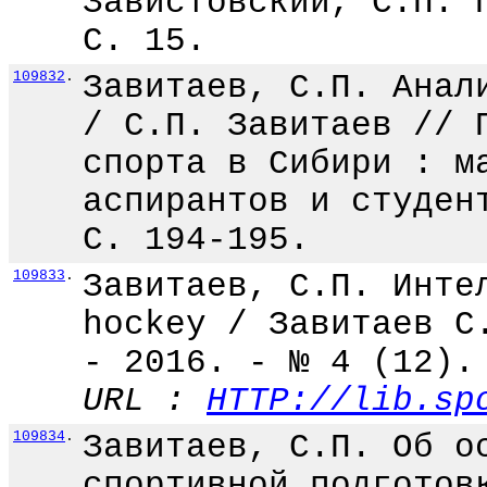
Завистовский, С.П. 
С. 15.
109832
.
Завитаев, С.П. Анал
/ С.П. Завитаев // 
спорта в Сибири : м
аспирантов и студен
С. 194-195.
109833
.
Завитаев, С.П. Инте
hockey / Завитаев С
- 2016. - № 4 (12).
URL :
HTTP://lib.sp
109834
.
Завитаев, С.П. Об о
спортивной подготов