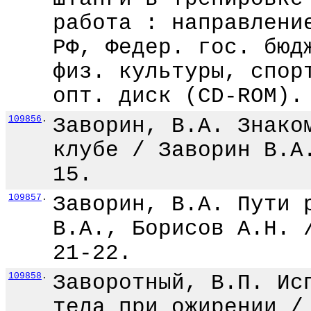
работа : направлени
РФ, Федер. гос. бюд
физ. культуры, спор
опт. диск (CD-ROM).
109856
.
Заворин, В.А. Знако
клубе / Заворин В.А
15.
109857
.
Заворин, В.А. Пути 
В.А., Борисов А.Н. 
21-22.
109858
.
Заворотный, В.П. Ис
тела при ожирении /