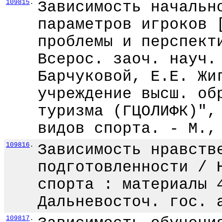
109815
.
Зависимость начальн
параметров игроков 
проблемы и перспект
Всерос. заоч. науч.
Барчуковой, Е.Е. Жи
учреждение высш. об
туризма (ГЦОЛИФК)",
видов спорта. - М.,
109816
.
Зависимость нравств
подготовленности / 
спорта : материалы 
Дальневосточ. гос. 
109817
.