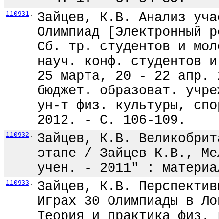
110931
.
Зайцев, К.В. Анализ уча
Олимпиад [Электронный р
Сб. тр. студентов и мол
науч. конф. студентов и
25 марта, 20 - 22 апр. 
бюджет. образоват. учре
ун-т физ. культуры, спо
2012. - С. 106-109.
110932
.
Зайцев, К.В. Великобрит
этапе / Зайцев К.В., Ме
учен. - 2011" : материа
110933
.
Зайцев, К.В. Перспектив
Играх 30 Олимпиады в Ло
Теория и практика физ. 