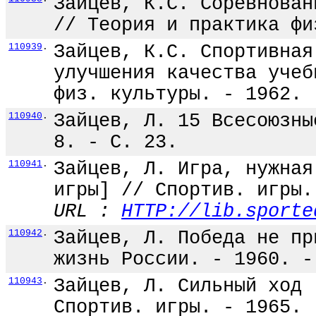
Зайцев, К.С. Соревнован
// Теория и практика фи
110939
.
Зайцев, К.С. Спортивная
улучшения качества учеб
физ. культуры. - 1962. 
110940
.
Зайцев, Л. 15 Всесоюзны
8. - С. 23.
110941
.
Зайцев, Л. Игра, нужная
игры] // Спортив. игры.
URL :
HTTP://lib.sporte
110942
.
Зайцев, Л. Победа не пр
жизнь России. - 1960. -
110943
.
Зайцев, Л. Сильный ход 
Спортив. игры. - 1965. 