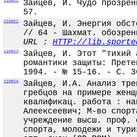
110921
.
Зайцев, И. Чудо прозрен
57.
110922
.
Зайцев, И. Энергия обст
// 64 - Шахмат. обозрен
URL :
HTTP://lib.sporte
110923
.
Зайцев, И. Этот "тихий 
романтики защиты: Прете
1994. - № 15-16. - С. 3
110924
.
Зайцев, И.А. Анализ тре
гребцов на примере женщ
квалификац. работа : на
Алеексеевич; М-во спорт
учреждение высш. проф. 
спорта, молодежи и тури