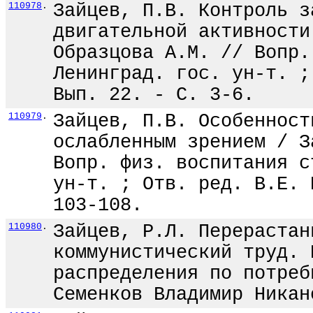
110978
.
Зайцев, П.В. Контроль з
двигательной активности
Образцова А.М. // Вопр.
Ленинград. гос. ун-т. ;
Вып. 22. - С. 3-6.
110979
.
Зайцев, П.В. Особенност
ослабленным зрением / З
Вопр. физ. воспитания с
ун-т. ; Отв. ред. В.Е. 
103-108.
110980
.
Зайцев, Р.Л. Перерастан
коммунистический труд. 
распределения по потреб
Семенков Владимир Никан