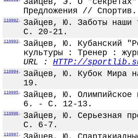
Зайцев, Э. О "секретах"
Предложения // Спортив.
110992
.
Зайцев, Ю. Заботы наши 
С. 20-21.
110993
.
Зайцев, Ю. Кубанский "Р
культуры : Тренер : жур
URL :
HTTP://sportlib.s
110994
.
Зайцев, Ю. Кубок Мира н
19.
110995
.
Зайцев, Ю. Олимпийское 
6. - С. 12-13.
110996
.
Зайцев, Ю. Серьезная пр
С. 6-7.
110997
.
Зайцев, Ю. Спартакиадны