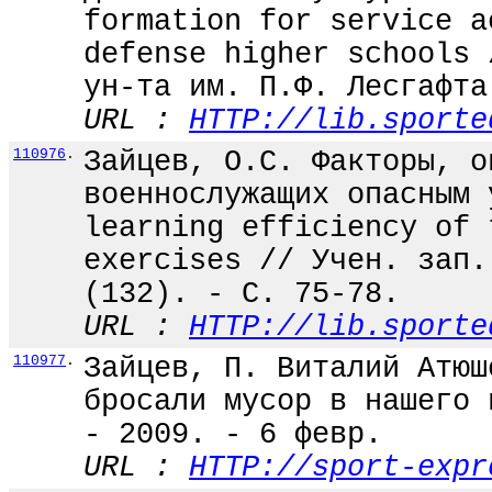
formation for service a
defense higher schools 
ун-та им. П.Ф. Лесгафта
URL :
HTTP://lib.sporte
110976
.
Зайцев, О.С. Факторы, о
военнослужащих опасным 
learning efficiency of 
exercises // Учен. зап.
(132). - С. 75-78.
URL :
HTTP://lib.sporte
110977
.
Зайцев, П. Виталий Атюш
бросали мусор в нашего 
- 2009. - 6 февр.
URL :
HTTP://sport-expr