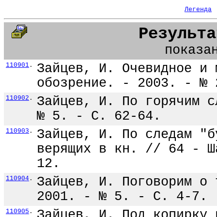
Легенда
Результа
показа
110901
.
Зайцев, И. Очевидное и 
обозрение. - 2003. - № 
110902
.
Зайцев, И. По горячим с
№ 5. - С. 62-64.
110903
.
Зайцев, И. По следам "б
верящих в кн. // 64 - Ш
12.
110904
.
Зайцев, И. Поговорим о 
2001. - № 5. - С. 4-7.
110905
.
Зайцев, И. Под копирку 