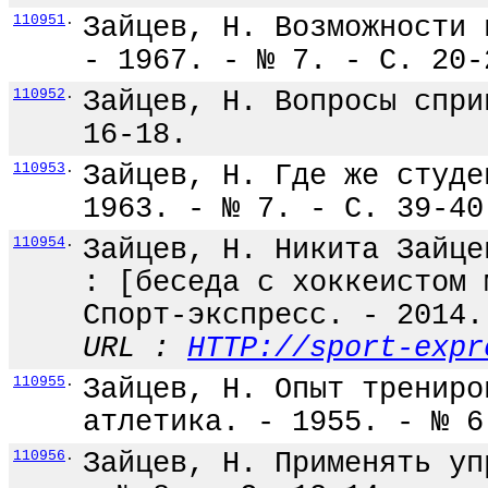
110951
.
Зайцев, Н. Возможности 
- 1967. - № 7. - С. 20-
110952
.
Зайцев, Н. Вопросы спри
16-18.
110953
.
Зайцев, Н. Где же студе
1963. - № 7. - С. 39-40
110954
.
Зайцев, Н. Никита Зайце
: [беседа с хоккеистом 
Спорт-экспресс. - 2014.
URL :
HTTP://sport-expr
110955
.
Зайцев, Н. Опыт трениро
атлетика. - 1955. - № 6
110956
.
Зайцев, Н. Применять уп