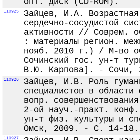
опт. диск (CD-ROM).
110925
.
Зайцев, И.А. Возрастная
сердечно-сосудистой сис
активности // Соврем. о
: материалы регион. меж
нояб. 2010 г.) / М-во о
Сочинский гос. ун-т тур
В.Ю. Карпова]. - Сочи, 
110926
.
Зайцев, И.В. Роль гуман
специалистов в области 
вопр. совершенствования
2-ой науч.-практ. конф.
ун-т физ. культуры и сп
Омск, 2009. - С. 14-18.
110927
.