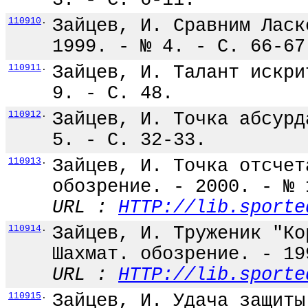
3. - С. 6-11.
110910
.
Зайцев, И. Сравним Ласк
1999. - № 4. - С. 66-67
110911
.
Зайцев, И. Талант искри
9. - С. 48.
110912
.
Зайцев, И. Точка абсурд
5. - С. 32-33.
110913
.
Зайцев, И. Точка отсчет
обозрение. - 2000. - № 
URL :
HTTP://lib.sporte
110914
.
Зайцев, И. Труженик "Ко
Шахмат. обозрение. - 19
URL :
HTTP://lib.sporte
110915
.
Зайцев, И. Удача защиты