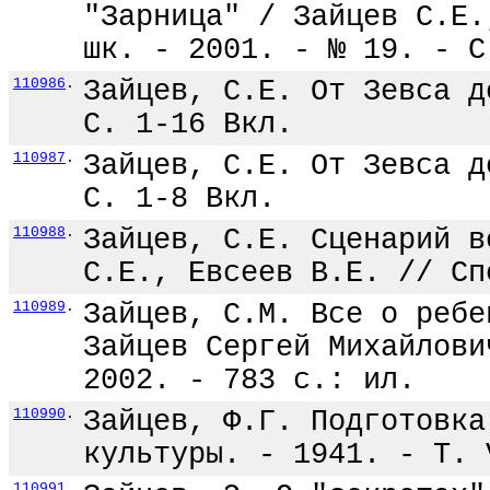
"Зарница" / Зайцев С.Е.
шк. - 2001. - № 19. - С
110986
.
Зайцев, С.Е. От Зевса д
С. 1-16 Вкл.
110987
.
Зайцев, С.Е. От Зевса д
С. 1-8 Вкл.
110988
.
Зайцев, С.Е. Сценарий в
С.Е., Евсеев В.Е. // Сп
110989
.
Зайцев, С.М. Все о ребе
Зайцев Сергей Михайлови
2002. - 783 с.: ил.
110990
.
Зайцев, Ф.Г. Подготовка
культуры. - 1941. - Т. 
110991
.