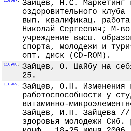
110967
.
Зайцев, Н.С. Маркетинг 
оздоровительного клуба 
вып. квалификац. работа
Николай Сергеевич; М-во
учреждение высш. образо
спорта, молодежи и тури
опт. диск (CD-ROM).
110968
.
Зайцев, О. Шайбу на себ
25.
110969
.
Зайцев, О.Н. Изменения 
работоспособности у сту
витаминно-микроэлементн
Зайцев, И.П. Зайцева //
здоровья молодежи Сиб. 
конф., 18-25 июня 2006 