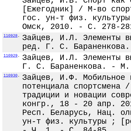
Зайцев, И.В. Спорт как 
[Ежегодник] / М-во спор
гос. ун-т физ. культуры
Омск, 2010. - С. 278-28
110928
.
Зайцев, И.Л. Элементы в
ред. Г. С. Бараненкова.
110929
.
Зайцев, И.Л. Элементы в
Г. С. Бараненкова. - М.
110930
.
Зайцев, И.Ф. Мобильное 
потенциала спортсмена /
традиции и новации совр
конгр., 18 - 20 апр. 20
Респ. Беларусь, Нац. ол
ун-т физ. культуры ; [р
- Ч. 1. - С. 84-85.