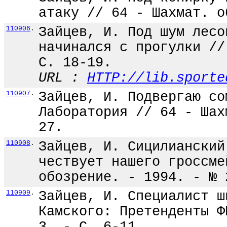
атаку // 64 - Шахмат. о
110906
.
Зайцев, И. Под шум лесо
начинался с прогулки //
С. 18-19.
URL :
HTTP://lib.sporte
110907
.
Зайцев, И. Подвергаю со
Лаборатория // 64 - Шах
27.
110908
.
Зайцев, И. Сицилианский
чествует нашего гроссме
обозрение. - 1994. - № 
110909
.
Зайцев, И. Специалист ш
Камского: Претенденты Ф