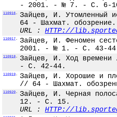
- 2001. - № 7. - С. 6-1
110916
.
Зайцев, И. Утомленный и
64 - Шахмат. обозрение.
URL :
HTTP://lib.sporte
110917
.
Зайцев, И. Феномен сест
2001. - № 1. - С. 43-44
110918
.
Зайцев, И. Ход времени 
- С. 42-44.
110919
.
Зайцев, И. Хорошие и пл
// 64 - Шахмат. обозрен
110920
.
Зайцев, И. Черная полос
12. - С. 15.
URL :
HTTP://lib.sporte