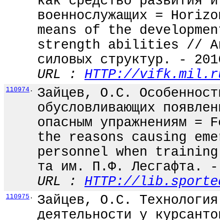
как средство развития и
военнослужащих = Horizo
means of the developmen
strength abilities // А
силовых структур. - 201
URL :
HTTP://vifk.mil.r
110974
.
Зайцев, О.С. Особенност
обусловливающих появлен
опасным упражнениям = F
the reasons causing eme
personnel when training
та им. П.Ф. Лесгафта. -
URL :
HTTP://lib.sporte
110975
.
Зайцев, О.С. Технология
деятельности у курсанто