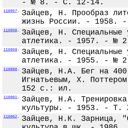
- № 8. - С. 12-14.
110957
.
Зайцев, Н. Прообраз лит
жизнь России. - 1958. -
110958
.
Зайцев, Н. Специальные 
атлетика. - 1957. - № 2
110959
.
Зайцев, Н. Специальные 
атлетика. - 1955. - № 2
110960
.
Зайцев, Н.А. Бег на 400
Игнатьевым, Х. Поттером
152 с.: ил.
110961
.
Зайцев, Н.А. Тренировка
культуры. - 1953. - Т. 
110962
.
Зайцев, Н.К. Зарница, "
культура в шк. - 1986. 