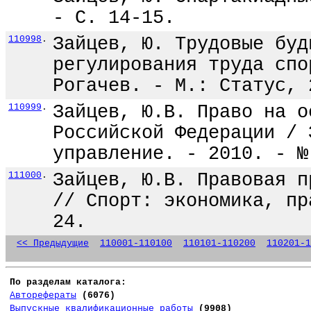
- С. 14-15.
110998
.
Зайцев, Ю. Трудовые буд
регулирования труда спо
Рогачев. - М.: Статус, 
110999
.
Зайцев, Ю.В. Право на о
Российской Федерации / 
управление. - 2010. - №
111000
.
Зайцев, Ю.В. Правовая п
// Спорт: экономика, пр
24.
<< Предыдущие
110001-110100
110101-110200
110201-1
По разделам каталога:
Авторефераты
(6076)
Выпускные квалификационные работы
(9908)