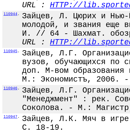
URL :
HTTP://lib.sporte
110944
.
Зайцев, Л. Цюрих и Нью-
молодой, и звания еще в
И. // 64 - Шахмат. обоз
URL :
HTTP://lib.sporte
110945
.
Зайцев, Л.Г. Организаци
вузов, обучающихся по с
доп. М-вом образования 
М.: Экономистъ, 2006. -
110946
.
Зайцев, Л.Г. Организаци
"Менеджмент" : рек. Сов
Соколова. - М.: Магистр
110947
.
Зайцев, Л.К. Мяч в игре
С. 18-19.