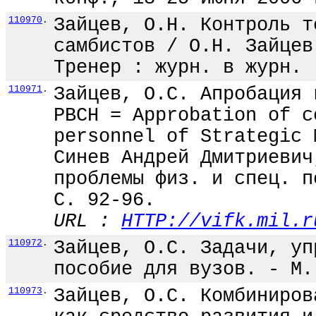
110970
.
Зайцев, О.Н. Контроль т
самбистов / О.Н. Зайцев
Тренер : журн. в журн. 
110971
.
Зайцев, О.С. Апробация 
РВСН = Approbation of c
personnel of Strategic 
Синев Андрей Дмитриевич
проблемы физ. и спец. п
С. 92-96.
URL :
HTTP://vifk.mil.r
110972
.
Зайцев, О.С. Задачи, уп
пособие для вузов. - М.
110973
.
Зайцев, О.С. Комбиниров