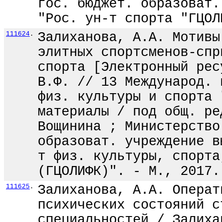
гос. бюджет. образоват.
"Рос. ун-т спорта "ГЦОЛ
111624
.
Залиханова, А.А. Мотивы
элитных спортсменов-спр
спорта [Электронный рес
В.Ф. // 13 Международ. 
физ. культуры и спорта 
материалы / под общ. ре
Вощинина ; Министерство
образоват. учреждение в
т физ. культуры, спорта
(ГЦОЛИФК)". - М., 2017.
111625
.
Залиханова, А.А. Операт
психических состояний с
специальностей / Залиха