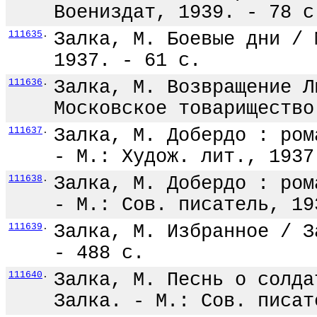
Воениздат, 1939. - 78 с
111635
.
Залка, М. Боевые дни / 
1937. - 61 с.
111636
.
Залка, М. Возвращение Л
Московское товарищество
111637
.
Залка, М. Добердо : ром
- М.: Худож. лит., 1937
111638
.
Залка, М. Добердо : ром
- М.: Сов. писатель, 19
111639
.
Залка, М. Избранное / З
- 488 с.
111640
.
Залка, М. Песнь о солда
Залка. - М.: Сов. писат