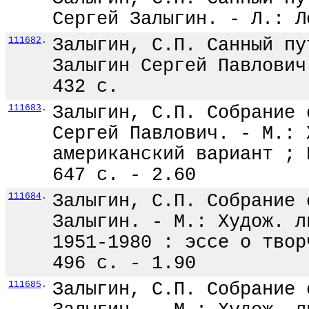
Сергей Залыгин. - Л.: Л
111682
.
Залыгин, С.П. Санный пу
Залыгин Сергей Павлович
432 с.
111683
.
Залыгин, С.П. Собрание 
Сергей Павлович. - М.: 
американский вариант ; 
647 с. - 2.60
111684
.
Залыгин, С.П. Собрание 
Залыгин. - М.: Худож. л
1951-1980 : эссе о твор
496 с. - 1.90
111685
.
Залыгин, С.П. Собрание 