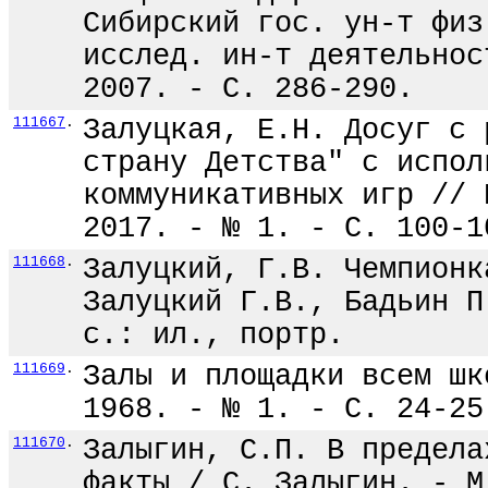
Сибирский гос. ун-т физ
исслед. ин-т деятельнос
2007. - С. 286-290.
111667
.
Залуцкая, Е.Н. Досуг с 
страну Детства" с испол
коммуникативных игр // 
2017. - № 1. - С. 100-1
111668
.
Залуцкий, Г.В. Чемпионк
Залуцкий Г.В., Бадьин П
с.: ил., портр.
111669
.
Залы и площадки всем шк
1968. - № 1. - С. 24-25
111670
.
Залыгин, С.П. В предела
факты / С. Залыгин. - М