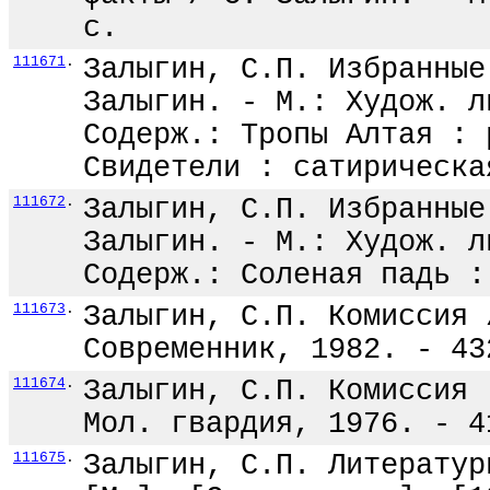
с.
111671
.
Залыгин, С.П. Избранные
Залыгин. - М.: Худож. л
Содерж.: Тропы Алтая : 
Свидетели : сатирическа
111672
.
Залыгин, С.П. Избранные
Залыгин. - М.: Худож. л
Содерж.: Соленая падь :
111673
.
Залыгин, С.П. Комиссия 
Современник, 1982. - 43
111674
.
Залыгин, С.П. Комиссия 
Мол. гвардия, 1976. - 4
111675
.
Залыгин, С.П. Литератур