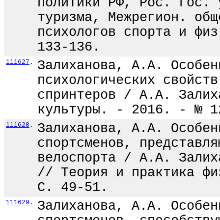
политики РФ, Рос. гос. 
туризма, Межрегион. общ
психологов спорта и физ
133-136.
111627
.
Залиханова, А.А. Особен
психологических свойств
спринтеров / А.А. Залих
культуры. - 2016. - № 1
111628
.
Залиханова, А.А. Особен
спортсменов, представля
велоспорта / А.А. Залих
// Теория и практика фи
С. 49-51.
111629
.
Залиханова, А.А. Особен