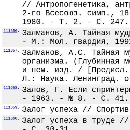
// Антропогенетика, ант
2-го Всесоюз. симп., 18
1980. - Т. 2. - С. 247.
111656
.
Залманов, А. Тайная муд
- М.: Мол. гвардия, 199
111657
.
Залманов, А.С. Тайная м
организма. (Глубинная м
и нем. изд. / [Предисл.
Л.: Наука. Ленинград. о
111658
.
Залов, Г. Если спринтер
- 1963. - № 8. - С. 41.
111659
.
Залог успеха // Спортив
111660
.
Залог успеха в труде //
- С. 30-31.