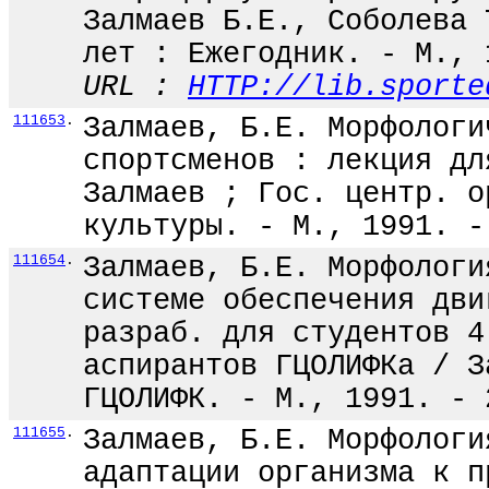
Залмаев Б.Е., Соболева 
лет : Ежегодник. - М., 
URL :
HTTP://lib.sporte
111653
.
Залмаев, Б.Е. Морфологи
спортсменов : лекция дл
Залмаев ; Гос. центр. о
культуры. - М., 1991. -
111654
.
Залмаев, Б.Е. Морфологи
системе обеспечения дви
разраб. для студентов 4
аспирантов ГЦОЛИФКа / З
ГЦОЛИФК. - М., 1991. - 
111655
.
Залмаев, Б.Е. Морфологи
адаптации организма к п