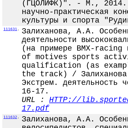
(ГЦОЛИФК)". - М., 2014.
научно-практическая кон
культуры и спорта "Руди
111631
.
Залиханова, А.А. Особен
деятельности высококвал
(на примере BMX-racing 
of motives sports activ
qualification (аs examp
the track) / Залиханова
Экстрем. деятельность ч
16-17.
URL :
HTTP://lib.sporte
17.pdf
111632
.
Залиханова, А.А. Особен