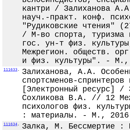
велосипедистов, специал
кантри / Залиханова А.А
науч.-практ. конф. псих
"Рудиковские чтения" (2
/ М-во спорта, туризма 
гос. ун-т физ. культуры
Межрегион. обществ. орг
и физ. культуры". - М.,
111633
.
Залиханова, А.А. Особен
спортсменов-спринтеров 
[Электронный ресурс] / 
Сохликова В.А. // 12 Ме
психологов физ. культур
: материалы. - М., 2016
111634
.
Залка, М. Бессмертие : 