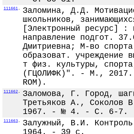
111661
.
Заломина, Д.Д. Мотиваци
школьников, занимающихс
[Электронный ресурс] : 
направление подгот. 37.
Дмитриевна; М-во спорта
образоват. учреждение в
т физ. культуры, спорта
(ГЦОЛИФК)". - М., 2017.
ROM).
111662
.
Заломова, Г. Город, шаг
Третьяков А., Соколов В
1967. - № 4. - С. 6-7.
111663
.
Залужный, В.И. Контроль
1964. - 39 с.