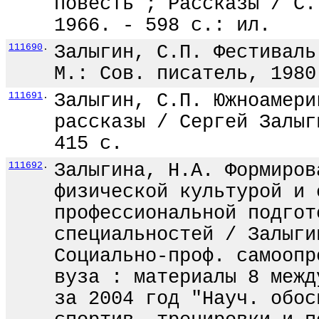
повесть ; Рассказы / С.
1966. - 598 с.: ил.
111690
.
Залыгин, С.П. Фестиваль
М.: Сов. писатель, 1980
111691
.
Залыгин, С.П. Южноамери
рассказы / Сергей Залыг
415 с.
111692
.
Залыгина, Н.А. Формиров
физической культурой и 
профессиональной подгот
специальностей / Залыги
Социально-проф. самоопр
вуза : материалы 8 межд
за 2004 год "Науч. обос