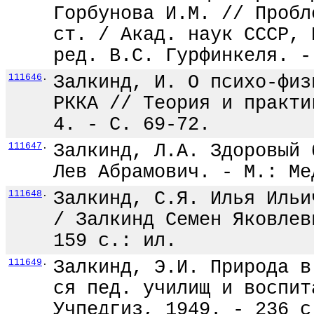
Горбунова И.М. // Пробл
ст. / Акад. наук СССР, 
ред. В.С. Гурфинкеля. -
111646
.
Залкинд, И. О психо-физ
РККА // Теория и практи
4. - С. 69-72.
111647
.
Залкинд, Л.А. Здоровый 
Лев Абрамович. - М.: Ме
111648
.
Залкинд, С.Я. Илья Ильи
/ Залкинд Семен Яковлев
159 с.: ил.
111649
.
Залкинд, Э.И. Природа в
ся пед. училищ и воспит
Учпедгиз, 1949. - 236 с