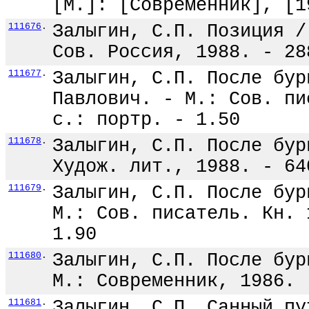
[М.]: [Современник], [1
111676
.
Залыгин, С.П. Позиция /
Сов. Россия, 1988. - 28
111677
.
Залыгин, С.П. После бур
Павлович. - М.: Сов. пи
с.: портр. - 1.50
111678
.
Залыгин, С.П. После бур
Худож. лит., 1988. - 64
111679
.
Залыгин, С.П. После бур
М.: Сов. писатель. Кн. 
1.90
111680
.
Залыгин, С.П. После бур
М.: Современник, 1986. 
111681
.
Залыгин, С.П. Санный пу