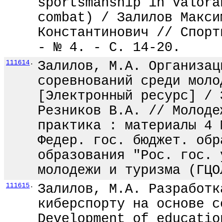
sportsmanship in Valora
combat) / Залилов Макси
Константинович // Спорт
- № 4. - С. 14-20.
111614
.
Залилов, М.А. Организац
соревнований среди моло
[Электронный ресурс] / 
Резников В.А. // Молоде
практика : материалы 4 
Федер. гос. бюджет. обр
образования "Рос. гос. 
молодежи и туризма (ГЦО
111615
.
Залилов, М.А. Разработк
киберспорту на основе с
Development of educatio