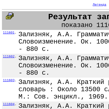
Легенда
Результат за
показано 111
111601
.
Зализняк, А.А. Граммати
Словоизменение. Ок. 100
- 880 с.
111602
.
Зализняк, А.А. Граммати
Словоизменение. Ок. 100
- 880 с.
111603
.
Зализняк, А.А. Краткий 
словарь : Около 13500 с
М.: Сов. энцикл., 1969.
111604
.
Зализняк, А.А. Краткий 