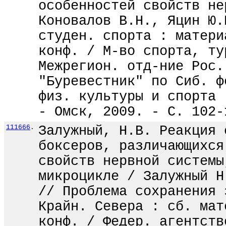
особенностей свойств не
Коновалов В.Н., Яцин Ю.
студен. спорта : матери
конф. / М-во спорта, ту
Межрегион. отд-ние Рос.
"Буревестник" по Сиб. ф
физ. культуры и спорта 
- Омск, 2009. - С. 102-
111666
.
Залужный, Н.В. Реакция 
боксеров, различающихся
свойств нервной системы
микроцикле / Залужный Н
// Проблема сохранения 
Крайн. Севера : сб. мат
конф. / Федер. агентств