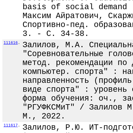
basis of social demand 
Максим Айратович, Скарж
Спортивно-пед. образова
3. - С. 34-38.
111616
.
Залилов, М.А. Специальн
"Соревновательные голов
метод. рекомендации по 
компьютер. спорта" : на
направленность (профиль
виде спорта" : уровень 
форма обучения: оч., за
"РГУФКСМиТ" / Залилов М
М., 2022.
111617
.
Залилов, Р.Ю. ИТ-подгот