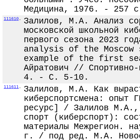
больными : Учеб. пособи
Медицина, 1976. - 257 с
111610
.
Залилов, М.А. Анализ со
московской школьной киб
первого сезона 2023 год
analysis of the Moscow 
example of the first se
Айратович // Спортивно-
4. - С. 5-10.
111611
.
Залилов, М.А. Как вырас
киберспортсмена: опыт Г
ресурс] / Залилов М.А.,
спорт (киберспорт): сос
материалы Межрегион. на
г. / под ред. М.А. Ново