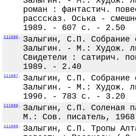
Залыгин. - М.: Худож. л
роман : фантастич. пове
расссказ. Оська - смешн
1989. - 607 с. - 2.50
111686
.
Залыгин, С.П. Собрание 
Залыгин. - М.: Худож. л
Свидетели : сатирич. по
1989. - 2.40
111687
.
Залыгин, С.П. Собрание 
Залыгин. - М.: Худож. л
1990. - 783 с. - 3.20
111688
.
Залыгин, С.П. Соленая п
М.: Сов. писатель, 1968
111689
.
Залыгин, С.П. Тропы Алт