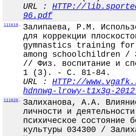
URL :
HTTP://lib.sporte
96.pdf
111619
.
Залипаева, Р.М. Использ
для коррекции плоскосто
gymnastics training for
among schoolchildren / 
// Физ. воспитание и сп
1 (3). - С. 81-84.
URL :
HTTP://www.vgafk.
hdnnwg-lrowy-t1x3g-2012
111620
.
Залиханова, А.А. Влияни
личности и деятельности
психическое состояние б
культуры 034300 / Залих