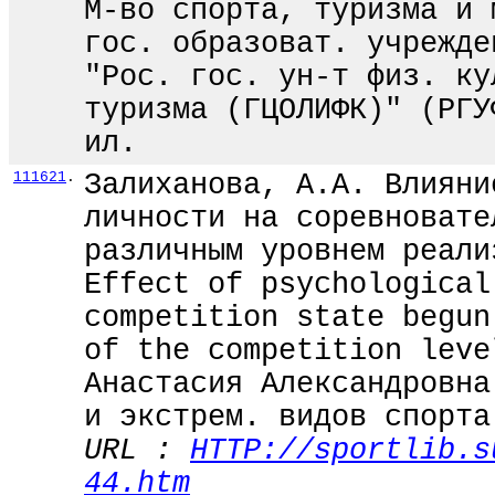
М-во спорта, туризма и 
гос. образоват. учрежде
"Рос. гос. ун-т физ. ку
туризма (ГЦОЛИФК)" (РГУ
ил.
111621
.
Залиханова, А.А. Влияни
личности на соревновате
различным уровнем реали
Effect of psychological
competition state begun
of the competition leve
Анастасия Александровна
и экстрем. видов спорта
URL :
HTTP://sportlib.s
44.htm