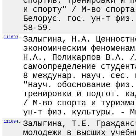
спортив. тренировки и п
и спорту" / М-во спорта
Белорус. гос. ун-т физ.
58-59.
111693
.
Залыгина, Н.А. Ценностн
экономическим феноменам
Н.А., Поликарпов В.А. /
самоопределение студент
8 междунар. науч. сес. 
"Науч. обоснование физ.
тренировки и подгот. ка
/ М-во спорта и туризма
ун-т физ. культуры. - М
111694
.
Залыгина, Т.Е. Гражданс
молодежи в высших учебн