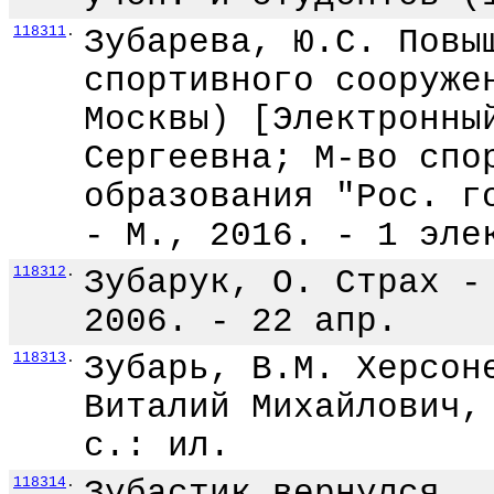
118311
.
Зубарева, Ю.С. Повы
спортивного сооруже
Москвы) [Электронны
Сергеевна; М-во спо
образования "Рос. г
- М., 2016. - 1 эле
118312
.
Зубарук, О. Страх -
2006. - 22 апр.
118313
.
Зубарь, В.М. Херсон
Виталий Михайлович,
с.: ил.
118314
.
Зубастик вернулся..