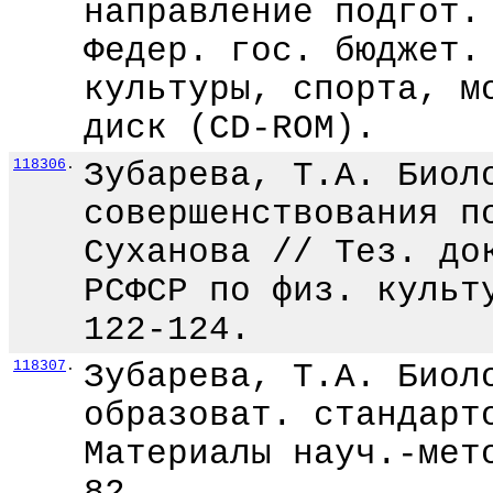
направление подгот.
Федер. гос. бюджет.
культуры, спорта, м
диск (CD-ROM).
118306
.
Зубарева, Т.А. Биол
совершенствования п
Суханова // Тез. до
РСФСР по физ. культ
122-124.
118307
.
Зубарева, Т.А. Биол
образоват. стандарт
Материалы науч.-мет
82.