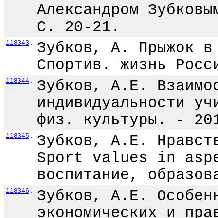
Александром Зубковы
С. 20-21.
118343
.
Зубков, А. Прыжок в
Спортив. жизнь Росс
118344
.
Зубков, А.Е. Взаимо
индивидуальности уч
физ. культуры. - 20
118345
.
Зубков, А.Е. Нравст
Sport values in asp
воспитание, образов
118346
.
Зубков, А.Е. Особен
экономических и пра