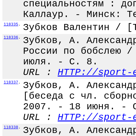
специальностям : до
Каллаур. - Минск: Т
118335
.
Зубков Валентин / [
118336
.
Зубков, А. Александ
России по бобслею /
июля. - С. 8.
URL :
HTTP://sport-
118337
.
Зубков, А. Александ
[беседа с чл. сборн
2007. - 18 июня. - 
URL :
HTTP://sport-
118338
.
Зубков, А. Александ