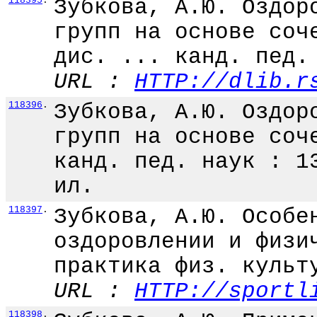
118395
.
Зубкова, А.Ю. Оздор
групп на основе соч
дис. ... канд. пед.
URL :
HTTP://dlib.r
118396
.
Зубкова, А.Ю. Оздор
групп на основе соч
канд. пед. наук : 1
ил.
118397
.
Зубкова, А.Ю. Особе
оздоровлении и физи
практика физ. культ
URL :
HTTP://sportl
118398
.