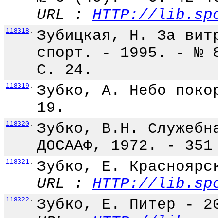
URL :
HTTP://lib.sp
118318
.
Зубицкая, Н. За вит
спорт. - 1995. - № 
С. 24.
118319
.
Зубко, А. Небо поко
19.
118320
.
Зубко, В.Н. Служебн
ДОСААФ, 1972. - 351
118321
.
Зубко, Е. Красноярс
URL :
HTTP://lib.sp
118322
.
Зубко, Е. Питер - 2