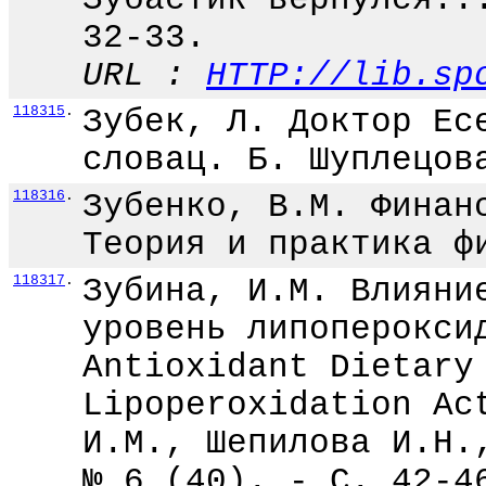
32-33.
URL :
HTTP://lib.sp
118315
.
Зубек, Л. Доктор Ес
словац. Б. Шуплецов
118316
.
Зубенко, В.М. Финан
Теория и практика ф
118317
.
Зубина, И.М. Влияни
уровень липоперокси
Antioxidant Dietary
Lipoperoxidation Ac
И.М., Шепилова И.Н.
№ 6 (40). - С. 42-4