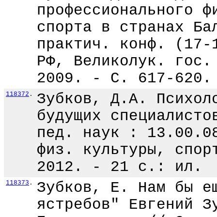
профессионального ф
спорта в странах Ба
практич. конф. (17-
РФ, Великолук. гос.
2009. - С. 617-620.
118372
.
Зубков, Д.А. Психол
будущих специалисто
пед. наук : 13.00.0
физ. культуры, спор
2012. - 21 с.: ил.
118373
.
Зубков, Е. Нам бы е
ястребов" Евгений З