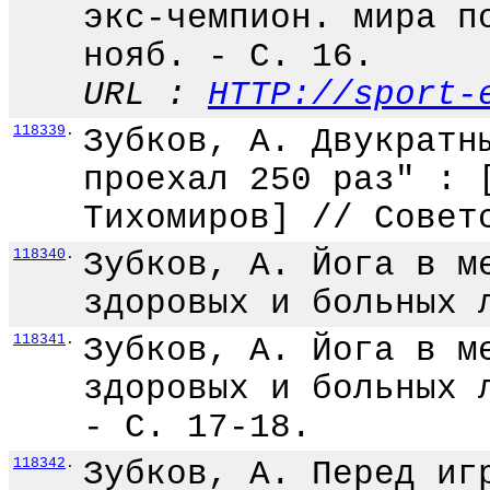
экс-чемпион. мира п
нояб. - С. 16.
URL :
HTTP://sport-
118339
.
Зубков, А. Двукратн
проехал 250 раз" : 
Тихомиров] // Совет
118340
.
Зубков, А. Йога в м
здоровых и больных 
118341
.
Зубков, А. Йога в м
здоровых и больных 
- С. 17-18.
118342
.
Зубков, А. Перед иг