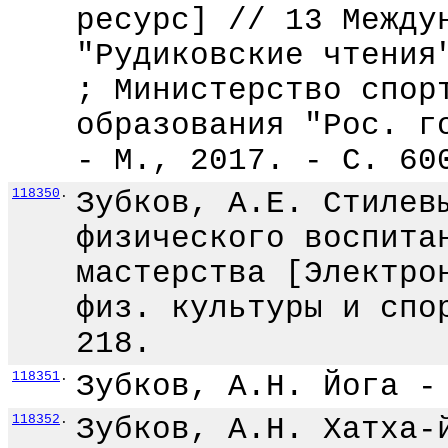
ресурс] // 13 Между
"Рудиковские чтения
; Министерство спор
образования "Рос. г
- М., 2017. - С. 60
118350
.
Зубков, А.Е. Стилев
физического воспита
мастерства [Электро
физ. культуры и спо
218.
118351
.
Зубков, А.Н. Йога -
118352
.
Зубков, А.Н. Хатха-