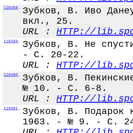
118358
.
Зубков, В. Иво Дане
вкл., 25.
URL :
HTTP://lib.sp
118359
.
Зубков, В. Не спуст
- С. 20-22.
URL :
HTTP://lib.sp
118360
.
Зубков, В. Пекински
№ 10. - С. 6-8.
URL :
HTTP://lib.sp
118361
.
Зубков, В. Подарок 
1963. - № 9. - С. 2
URL :
HTTP://lib.sp