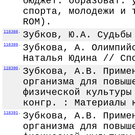
бюджет. образоват. 
спорта, молодежи и 
ROM).
118388
.
Зубков, Ю.А. Судьбы
118389
.
Зубкова, А. Олимпий
Наталья Юдина // Сп
118390
.
Зубкова, А.В. Приме
организма для повыш
физической культуры
конгр. : Материалы 
118391
.
Зубкова, А.В. Приме
организма для повыш