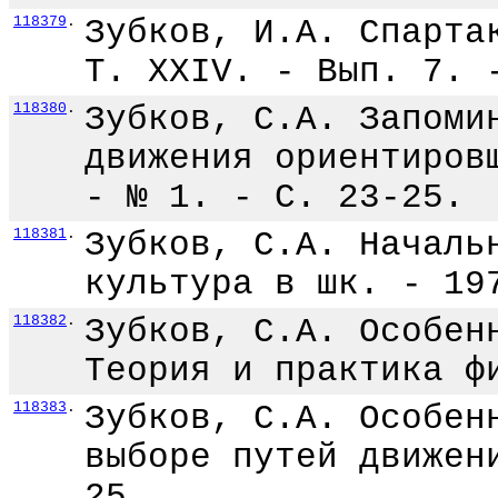
118379
.
Зубков, И.А. Спарта
Т. XXIV. - Вып. 7. 
118380
.
Зубков, С.А. Запоми
движения ориентиров
- № 1. - С. 23-25.
118381
.
Зубков, С.А. Началь
культура в шк. - 19
118382
.
Зубков, С.А. Особен
Теория и практика ф
118383
.
Зубков, С.А. Особен
выборе путей движен
25.