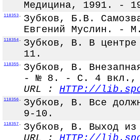
Медицина, 1991. - 1
118353
.
Зубков, Б.В. Самозв
Евгений Муслин. - М
118354
.
Зубков, В. В центре
11.
118355
.
Зубков, В. Внезапна
- № 8. - С. 4 вкл.,
URL :
HTTP://lib.sp
118356
.
Зубков, В. Все долж
9-10.
118357
.
Зубков, В. Выход из
URL :
HTTP://lib.sp