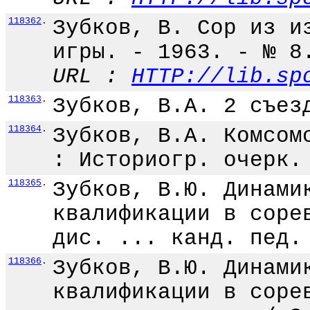
118362
.
Зубков, В. Сор из и
игры. - 1963. - № 8
URL :
HTTP://lib.sp
118363
.
Зубков, В.А. 2 съез
118364
.
Зубков, В.А. Комсом
: Историогр. очерк.
118365
.
Зубков, В.Ю. Динами
квалификации в соре
дис. ... канд. пед.
118366
.
Зубков, В.Ю. Динами
квалификации в соре