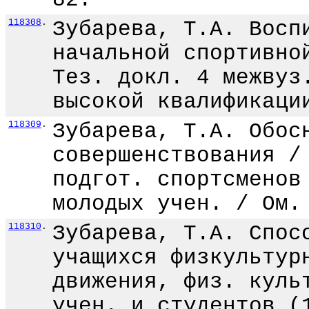
118308
.
Зубарева, Т.А. Восп
начальной спортивно
Тез. докл. 4 межвуз
высокой квалификаци
118309
.
Зубарева, Т.А. Обос
совершенствования /
подгот. спортсменов
молодых учен. / Ом.
118310
.
Зубарева, Т.А. Спос
учащихся физкультур
движения, физ. куль
учен. и студентов (