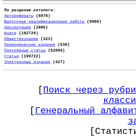
По разделам каталога:
Авторефераты
(6076)
Выпускные квалификационные работы
(9908)
Диссертации
(2806)
Книги
(102729)
Обществознание
(323)
Периодические издания
(530)
Популярные статьи
(52094)
Статьи
(199722)
Электронные издания
(427)
[
Поиск через рубри
класси
[
Генеральный алфави
з
[Статист