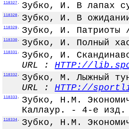
118327
.
Зубко, И. В лапах с
118328
.
Зубко, И. В ожидани
118329
.
Зубко, И. Патриоты 
118330
.
Зубко, И. Полный ха
118331
.
Зубко, И. Скандинав
URL :
HTTP://lib.sp
118332
.
Зубко, М. Лыжный ту
URL :
HTTP://sportl
118333
.
Зубко, Н.М. Экономи
Каллаур. - 4-е изд.
118334
.
Зубко, Н.М. Экономи