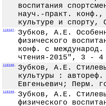
воспитания спортсме
науч.-практ. конф.,
культуре и спорту, 
118347
.
Зубков, А.Е. Особен
физического воспита
конф. с международ.
чтения-2015", 3 - 4
118348
.
Зубков, А.Е. Стилев
культуры : автореф.
Евгеньевич; Перм. г
118349
.
Зубков, А.Е. Стилев
физического воспита