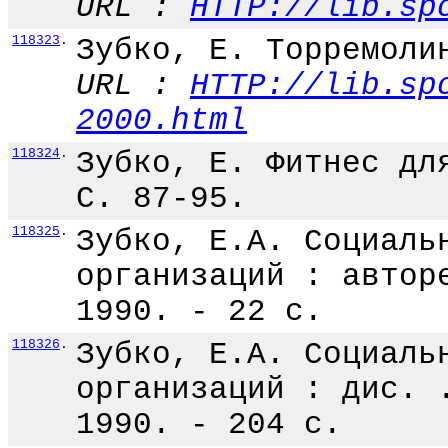
URL :
HTTP://lib.sp
118323
.
Зубко, Е. Торремоли
URL :
HTTP://lib.sp
2000.html
118324
.
Зубко, Е. Фитнес дл
С. 87-95.
118325
.
Зубко, Е.А. Социаль
организаций : автор
1990. - 22 с.
118326
.
Зубко, Е.А. Социаль
организаций : дис. 
1990. - 204 с.