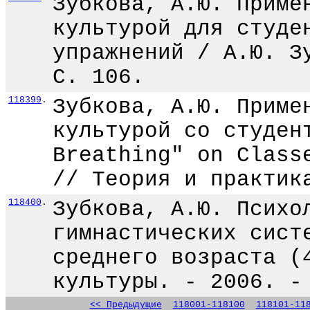
Зубкова, А.Ю. Приме
культурой для студе
упражнений / А.Ю. З
С. 106.
118399
.
Зубкова, А.Ю. Приме
культурой со студен
Breathing" on Class
// Теория и практик
118400
.
Зубкова, А.Ю. Психо
гимнастических сист
среднего возраста (
культуры. - 2006. -
<< Предыдущие
118001-118100
118101-11