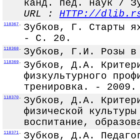
канд. пед. наук / З
URL :
HTTP://dlib.r
118367
.
Зубков, Г. Старты я
- С. 20.
118368
.
Зубков, Г.И. Розы в
118369
.
Зубков, Д.А. Критер
физкультурного проф
тренировка. - 2009.
118370
.
Зубков, Д.А. Критер
физической культуры
воспитание, образов
118371
.
Зубков, Д.А. Педаго