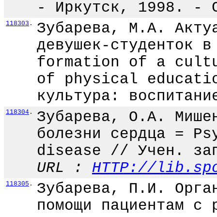
- Иркутск, 1998. - 
118303
.
Зубарева, М.А. Акту
девушек-студенток в
formation of a cult
of physical educati
культура: воспитани
118304
.
Зубарева, О.А. Мише
болезни сердца = Ps
disease // Учен. за
URL :
HTTP://lib.sp
118305
.
Зубарева, П.И. Орга
помощи пациентам с 