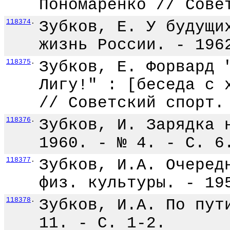
Пономаренко // Сове
118374
.
Зубков, Е. У будущи
жизнь России. - 196
118375
.
Зубков, Е. Форвард 
Лигу!" : [беседа с 
// Советский спорт.
118376
.
Зубков, И. Зарядка 
1960. - № 4. - С. 6
118377
.
Зубков, И.А. Очеред
физ. культуры. - 19
118378
.
Зубков, И.А. По пут
11. - С. 1-2.