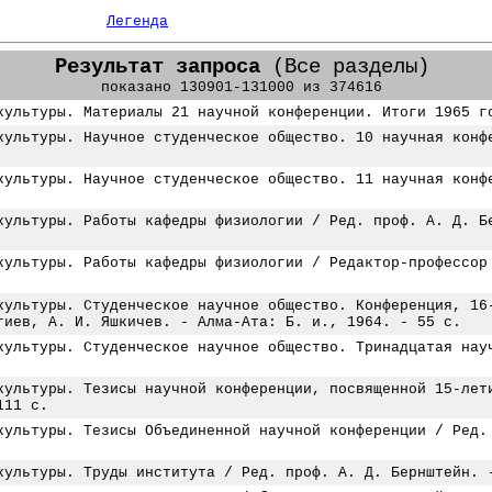
Легенда
Результат запроса
(Все разделы)
показано 130901-131000 из 374616
культуры. Материалы 21 научной конференции. Итоги 1965 г
культуры. Научное студенческое общество. 10 научная конф
культуры. Научное студенческое общество. 11 научная конф
культуры. Работы кафедры физиологии / Ред. проф. А. Д. Б
культуры. Работы кафедры физиологии / Редактор-профессор
культуры. Студенческое научное общество. Конференция, 16
гиев, А. И. Яшкичев. - Алма-Ата: Б. и., 1964. - 55 с.
культуры. Студенческое научное общество. Тринадцатая нау
культуры. Тезисы научной конференции, посвященной 15-лет
111 с.
культуры. Тезисы Объединенной научной конференции / Ред.
культуры. Труды института / Ред. проф. А. Д. Бернштейн. 