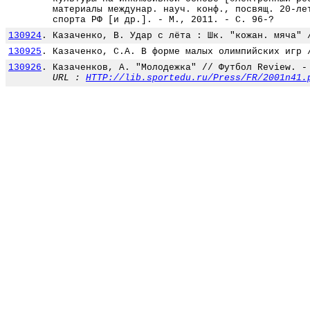
материалы междунар. науч. конф., посвящ. 20-ле
спорта РФ [и др.]. - М., 2011. - С. 96-?
130924
.
Казаченко, В. Удар с лёта : Шк. "кожан. мяча" 
130925
.
Казаченко, С.А. В форме малых олимпийских игр 
130926
.
Казаченков, А. "Молодежка" // Футбол Review. -
URL :
HTTP://lib.sportedu.ru/Press/FR/2001n41.
130927
.
Казаченков, А. ...А пока отпускники // Футбол 
URL :
HTTP://lib.sportedu.ru/Press/FR/2001n47.
130928
.
Казаченков, А. Back in Russia : Премьер-лига /
URL :
HTTP://lib.sportedu.ru/Press/FR/2002n7.p
130929
.
Казаченков, А. Важные моменты // Футбол Review
URL :
HTTP://lib.sportedu.ru/Press/FR/2002n31.
130930
.
Казаченков, А. Вышли клубы из тумана... // Фут
URL :
HTTP://lib.sportedu.ru/Press/FR/2001n49.
130931
.
Казаченков, А. Главный тренер "Локомотива" Ана
А. // Советский спорт. - 2007. - 29 июня.
130932
.
Казаченков, А. Готовность "номер раз" : Премье
URL :
HTTP://lib.sportedu.ru/Press/FR/2002n14.
130933
.
Казаченков, А. Еще один армеец... : Премьер-ли
URL :
HTTP://lib.sportedu.ru/Press/FR/2002n16.
130934
.
Казаченков, А. Злость и победа // Футбол Revie
URL :
HTTP://lib.sportedu.ru/Press/FR/2001n37.
130935
.
Казаченков, А. Лихач из Клужа : больше всего н