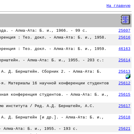
На главную
ода. - Алма-Ата: Б. и., 1966. - 99 с.
25607
еренция : Тез. докл. - Алма-Ата: Б. и., 1958.
25616
еренция : Тез. докл. - Алма-Ата: Б. и., 1959.
46163
ернштейн. - Алма-Ата: Б. и., 1955. - 203 с.:
25614
 А. Д. Бернштейн. Сборник 2. - Алма-Ата: Б.
25613
-я. Материалы 16 научной конференции студентов
25612
чная конференция студентов. - Алма-Ата: Б. и.,
25615
ию института / Ред. А.Д. Бернштейн, А.С.
25617
 А. Д. Бернштейн [и др.]. - Алма-Ата: Б. и.,
25618
- Алма-Ата: Б. и., 1955. - 193 с.
25621