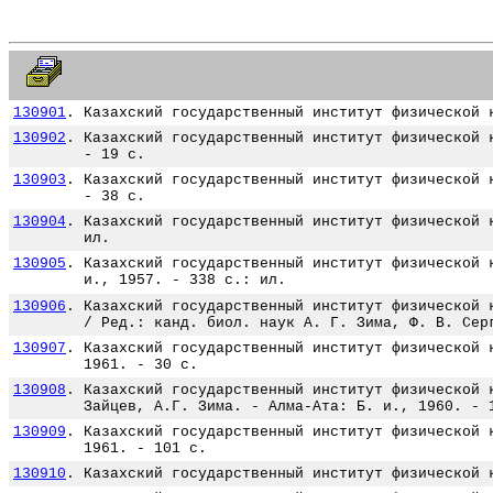
130901
.
Казахский государственный институт физической 
130902
.
Казахский государственный институт физической 
- 19 с.
130903
.
Казахский государственный институт физической 
- 38 с.
130904
.
Казахский государственный институт физической 
ил.
130905
.
Казахский государственный институт физической 
и., 1957. - 338 с.: ил.
130906
.
Казахский государственный институт физической 
/ Ред.: канд. биол. наук А. Г. Зима, Ф. В. Сер
130907
.
Казахский государственный институт физической 
1961. - 30 с.
130908
.
Казахский государственный институт физической 
Зайцев, А.Г. Зима. - Алма-Ата: Б. и., 1960. - 
130909
.
Казахский государственный институт физической 
1961. - 101 с.
130910
.
Казахский государственный институт физической 