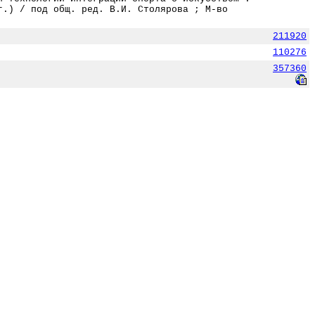
г.) / под общ. ред. В.И. Столярова ; М-во
211920
110276
357360
357420
357524
357834
357449
травля команды" : [интервью] / кор. Казаченков
322184
357596
357627
357294
му и быструю езду // Советский спорт. - 2007.
321962