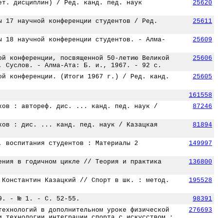
ет. дисциплин) / Ред. канд. пед. наук
25620
ы 17 научной конференции студентов / Ред.
25611
ы 18 научной конференции студентов. - Алма-
25609
ой конференции, посвященной 50-летию Великой
25606
. Суслов. - Алма-Ата: Б. и., 1967. - 92 с.
ой конференции. (Итоги 1967 г.) / Ред. канд.
25605
161558
ков : автореф. дис. ... канд. пед. наук /
87246
ков : дис. ... канд. пед. наук / Казацкая
81894
. воспитания студентов : Материалы 2
149997
ения в годичном цикле // Теория и практика
136800
 Константин Казацкий // Спорт в шк. : метод.
195528
9. - № 1. - С. 52-55.
98391
технологий в дополнительном уроке физической
276693
и технологии интеграции спорта с искусством :