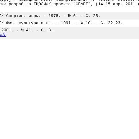
тию разраб. в ГЦОЛИФК проекта "СПАРТ", (14-15 апр. 2011 
// Спортив. игры. - 1978. - № 6. - С. 25.
// Физ. культура в шк. - 1991. - № 10. - С. 22-23.
 2001. - № 41. - С. 3.
pdf
Review. - 2001. - № 47. - С. 2.
pdf
/ Футбол Review. - 2002. - № 7. - С. 4.
df
. - 2002. - № 31. - С. 2.
pdf
бол Review. - 2001. - № 49. - С. 3.
pdf
толий Бышовец: "Идет последовательная и систематическая 
р-лига // Футбол Review. - 2002. - № 14. - С. 2.
pdf
га // Футбол Review. - 2002. - № 16. - С. 2.
pdf
w. - 2001. - № 37. - С. 2-3.
pdf
а свете новичок "Локо" Резван Кочиш любит род. город, ма