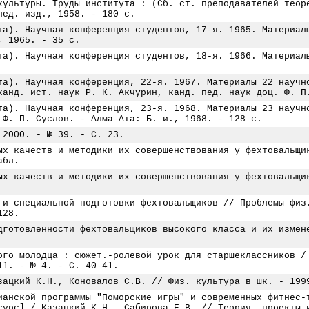
культуры. Труды института : (Сб. ст. преподавателей теор
пед. изд., 1958. - 180 с.
та). Научная конференция студентов, 17-я. 1965. Материал
, 1965. - 35 с.
та). Научная конференция студентов, 18-я. 1966. Материал
та). Научная конференция, 22-я. 1967. Материалы 22 научн
канд. ист. наук Р. К. Акчурин, канд. пед. наук доц. Ф. П
та). Научная конференция, 23-я. 1968. Материалы 23 научн
 Ф. П. Суслов. - Алма-Ата: Б. и., 1968. - 128 с.
 2000. - № 39. - С. 23.
ых качеств и методики их совершенствования у фехтовальщи
абл.
ых качеств и методики их совершенствования у фехтовальщи
 и специальной подготовки фехтовальщиков // Проблемы физ
128.
дготовленности фехтовальщиков высокого класса и их измен
ого молодца : сюжет.-ролевой урок для старшеклассников /
11. - № 4. - С. 40-41.
зацкий К.Н., Коновалов С.В. // Физ. культура в шк. - 199
ианской программы "Поморские игры" и современных фитнес-
сурс] / Казацкий К.Н., Сабирова Е.В. // Теория, проекты 