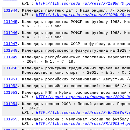
URL :
HTTP://lib.sportedu.ru/Press/X/1998n40.p
131944
.
Календарь памятных дат : Наша энцикл. // Хокке
URL :
HTTP://lib.sportedu.ru/Press/X/1998n48.p
131945
.
Календарь первенства РСФСР по футболу 1963. Кл
№ 6. - С. 2-3 вкл.
131946
.
Календарь первенства РСФСР по футболу 1963. Кл
№ 4. - С. 2-3 вкл.
131947
.
Календарь первенства СССР по футболу для класс
131948
.
Календарь профсоюзного физкультурника на 1929 
131949
.
Календарь республиканских спортивных мероприят
- 2004. - № 1. - С. 18.
131950
.
Календарь розыгрыша традиционных призов на лош
Коневодство и кон. спорт. - 2001. - № 2. - С. 
131951
.
Календарь российских соревнований: Август-96 /
131952
.
Календарь российских соревнований: Июль-96 // 
131953
.
Календарь РПЛ и Кубка: расписание всех матчей 
URL :
HTTP://sport-express.ru/newspaper/2020-0
131954
.
Календарь сезона 2003 : Первый дивизион. Перве
С. 24-25.
URL :
HTTP://lib.sportedu.ru/Press/F-E/2003n7.
131955
.
Календарь сезона : Чемпионат России по футболу
URL :
HTTP://lib.sportedu.ru/Press/FR/2001n4.p