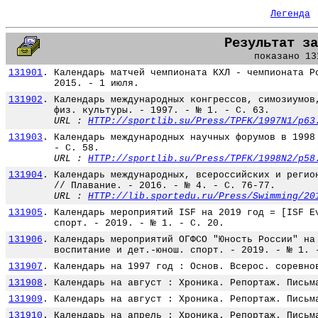
Легенда
Результат за
показано 13
131901
.
Календарь матчей чемпионата КХЛ - чемпионата Р
2015. - 1 июля.
131902
.
Календарь международных конгрессов, симозиумов
физ. культуры. - 1997. - № 1. - С. 63.
URL :
HTTP://sportlib.su/Press/TPFK/1997N1/p63
131903
.
Календарь международных научных форумов в 1998
- С. 58.
URL :
HTTP://sportlib.su/Press/TPFK/1998N2/p58
131904
.
Календарь международных, всероссийских и регио
// Плавание. - 2016. - № 4. - С. 76-77.
URL :
HTTP://lib.sportedu.ru/Press/Swimming/20
131905
.
Календарь мероприятий ISF на 2019 год = [ISF E
спорт. - 2019. - № 1. - С. 20.
131906
.
Календарь мероприятий ОГФСО "Юность России" на
воспитание и дет.-юнош. спорт. - 2019. - № 1. 
131907
.
Календарь на 1997 год : Основ. Всерос. соревно
131908
.
Календарь на август : Хроника. Репортаж. Письм
131909
.
Календарь на август : Хроника. Репортаж. Письм
131910
.
Календарь на апрель : Хроника. Репортаж. Письм