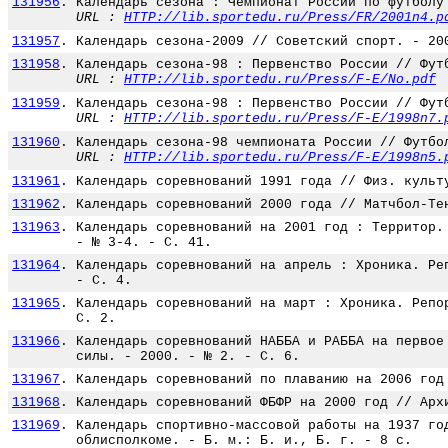
131956
.
Календарь сезона : Чемпионат России по футболу
URL :
HTTP://lib.sportedu.ru/Press/FR/2001n4.p
131957
.
Календарь сезона-2009 // Советский спорт. - 20
131958
.
Календарь сезона-98 : Первенство России // Фут
URL :
HTTP://lib.sportedu.ru/Press/F-E/No.pdf
131959
.
Календарь сезона-98 : Первенство России // Фут
URL :
HTTP://lib.sportedu.ru/Press/F-E/1998n7.
131960
.
Календарь сезона-98 чемпионата России // Футбо
URL :
HTTP://lib.sportedu.ru/Press/F-E/1998n5.
131961
.
Календарь соревнований 1991 года // Физ. культ
131962
.
Календарь соревнований 2000 года // Матчбол-Те
131963
.
Календарь соревнований на 2001 год : Территор.
- № 3-4. - С. 41.
131964
.
Календарь соревнований на апрель : Хроника. Ре
- С. 4.
131965
.
Календарь соревнований на март : Хроника. Репо
С. 2.
131966
.
Календарь соревнований НАББА и РАББА на первое
силы. - 2000. - № 2. - С. 6.
131967
.
Календарь соревнований по плаванию на 2006 год
131968
.
Календарь соревнований ФБФР на 2000 год // Арх
131969
.
Календарь спортивно-массовой работы на 1937 го
облисполкоме. - Б. м.: Б. и., Б. г. - 8 с.