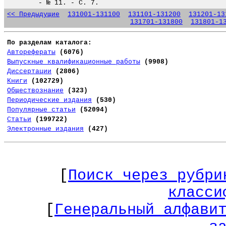
- № 11. - С. 7.
<< Предыдущие
131001-131100
131101-131200
131201-13
131701-131800
131801-1
По разделам каталога:
Авторефераты
(6076)
Выпускные квалификационные работы
(9908)
Диссертации
(2806)
Книги
(102729)
Обществознание
(323)
Периодические издания
(530)
Популярные статьи
(52094)
Статьи
(199722)
Электронные издания
(427)
[
Поиск через рубри
класси
[
Генеральный алфави