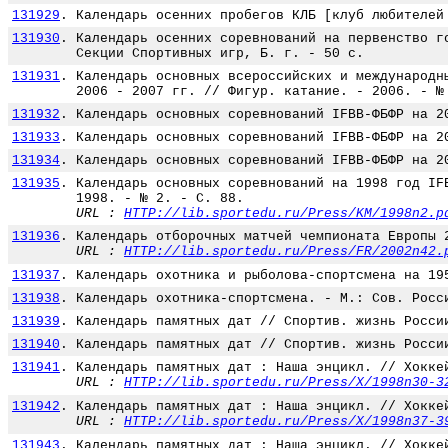
131929
.
Календарь осенних пробегов КЛБ [клуб любителей
131930
.
Календарь осенних соревнований на первенство г
Секции Спортивных игр, Б. г. - 50 с.
131931
.
Календарь основных всероссийских и международн
2006 - 2007 гг. // Фигур. катание. - 2006. - №
131932
.
Календарь основных соревнований IFBB-ФБФР на 2
131933
.
Календарь основных соревнований IFBB-ФБФР на 2
131934
.
Календарь основных соревнований IFBB-ФБФР на 2
131935
.
Календарь основных соревнований на 1998 год IF
1998. - № 2. - С. 88.
URL :
HTTP://lib.sportedu.ru/Press/KM/1998n2.p
131936
.
Календарь отборочных матчей чемпионата Европы 
URL :
HTTP://lib.sportedu.ru/Press/FR/2002n42.
131937
.
Календарь охотника и рыболова-спортсмена на 19
131938
.
Календарь охотника-спортсмена. - М.: Сов. Росс
131939
.
Календарь памятных дат // Спортив. жизнь Росси
131940
.
Календарь памятных дат // Спортив. жизнь Росси
131941
.
Календарь памятных дат : Наша энцикл. // Хокке
URL :
HTTP://lib.sportedu.ru/Press/X/1998n30-3
131942
.
Календарь памятных дат : Наша энцикл. // Хокке
URL :
HTTP://lib.sportedu.ru/Press/X/1998n37-3
131943
.
Календарь памятных дат : Наша энцикл. // Хокке