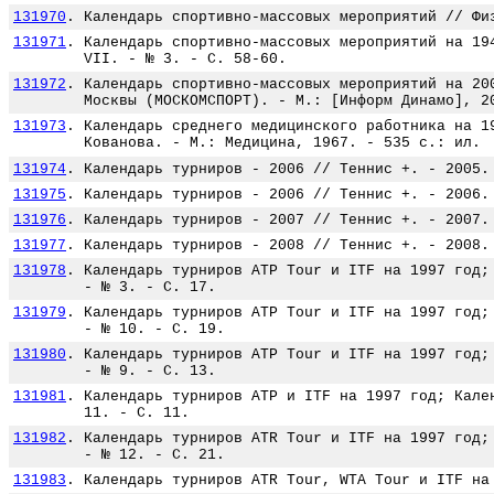
131970
.
Календарь спортивно-массовых мероприятий // Фи
131971
.
Календарь спортивно-массовых мероприятий на 19
VII. - № 3. - С. 58-60.
131972
.
Календарь спортивно-массовых мероприятий на 20
Москвы (МОСКОМСПОРТ). - М.: [Информ Динамо], 2
131973
.
Календарь среднего медицинского работника на 1
Кованова. - М.: Медицина, 1967. - 535 с.: ил.
131974
.
Календарь турниров - 2006 // Теннис +. - 2005.
131975
.
Календарь турниров - 2006 // Теннис +. - 2006.
131976
.
Календарь турниров - 2007 // Теннис +. - 2007.
131977
.
Календарь турниров - 2008 // Теннис +. - 2008.
131978
.
Календарь турниров ATP Tour и ITF на 1997 год;
- № 3. - С. 17.
131979
.
Календарь турниров ATP Tour и ITF на 1997 год;
- № 10. - С. 19.
131980
.
Календарь турниров ATP Tour и ITF на 1997 год;
- № 9. - С. 13.
131981
.
Календарь турниров ATP и ITF на 1997 год; Кале
11. - С. 11.
131982
.
Календарь турниров ATR Tour и ITF на 1997 год;
- № 12. - С. 21.
131983
.
Календарь турниров ATR Tour, WTA Tour и ITF на