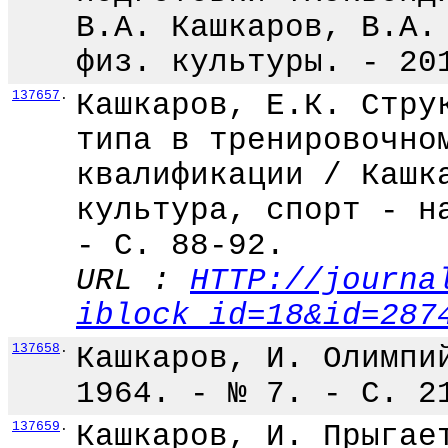
В.А. Кашкаров, В.А.
физ. культуры. - 20
137657
.
Кашкаров, Е.К. Стру
типа в тренировочно
квалификации / Кашк
культура, спорт - н
- С. 88-92.
URL :
HTTP://journa
iblock_id=18&id=287
137658
.
Кашкаров, И. Олимпи
1964. - № 7. - С. 2
137659
.
Кашкаров, И. Прыгае