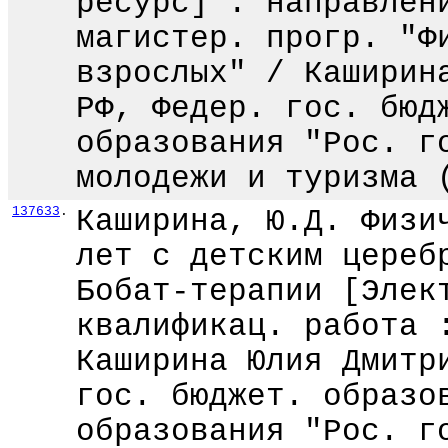
ресурс] : направлен
магистер. прогр. "Ф
взрослых" / Каширин
РФ, Федер. гос. бюд
образования "Рос. г
молодежи и туризма 
137633
.
Каширина, Ю.Д. Физи
лет с детским цереб
Бобат-терапии [Элек
квалификац. работа 
Каширина Юлия Дмитр
гос. бюджет. образо
образования "Рос. г