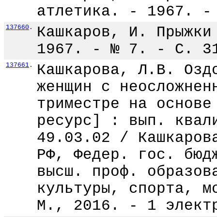
атлетика. - 1967. -
137660
.
Кашкаров, И. Прыжки
1967. - № 7. - С. 3
137661
.
Кашкарова, Л.В. Озд
женщин с неосложнен
триместре на основе
ресурс] : вып. квал
49.03.02 / Кашкаров
РФ, Федер. гос. бюд
высш. проф. образов
культуры, спорта, м
М., 2016. - 1 элект