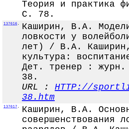
Теория и практика ф
С. 78.
137616
.
Каширин, В.А. Модел
ловкости у волейбол
лет) / В.А. Каширин
культура: воспитани
Дет. тренер : журн.
38.
URL :
HTTP://sportl
38.htm
137617
.
Каширин, В.А. Основ
совершенствования л