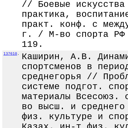
// Боевые искусства
практика, воспитани
практ. конф. с межд
г. / М-во спорта РФ
119.
137610
.
Каширин, А.В. Динам
спортсменов в перио
среднегорья // Проб
системе подгот. спо
материалы Всесоюз. 
во высш. и среднего
физ. культуре и спо
Казах. ин-т физ. ку