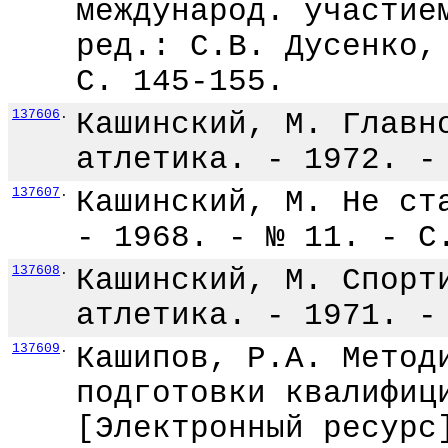
международ. участие
ред.: С.В. Дусенко,
С. 145-155.
137606
.
Кашинский, М. Главн
атлетика. - 1972. -
137607
.
Кашинский, М. Не ст
- 1968. - № 11. - С
137608
.
Кашинский, М. Спорт
атлетика. - 1971. -
137609
.
Кашипов, Р.А. Метод
подготовки квалифиц
[Электронный ресурс