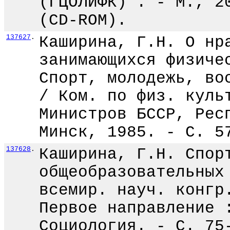
(ГЦОЛИФК)". - М., 2
(CD-ROM).
137627
.
Каширина, Г.Н. О нр
занимающихся физиче
Спорт, молодежь, во
/ Ком. по физ. куль
Министров БССР, Рес
Минск, 1985. - С. 5
137628
.
Каширина, Г.Н. Спор
общеобразовательных
всемир. науч. конгр
Первое направление 
Социология. - С. 75