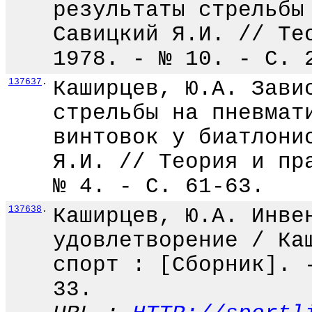
результаты стрельбы
Савицкий Я.И. // Те
1978. - № 10. - С. 
137637
.
Каширцев, Ю.А. Зави
стрельбы на пневмат
винтовок у биатлони
Я.И. // Теория и пр
№ 4. - С. 61-63.
137638
.
Каширцев, Ю.А. Инве
удовлетворение / Ка
спорт : [Сборник]. 
33.