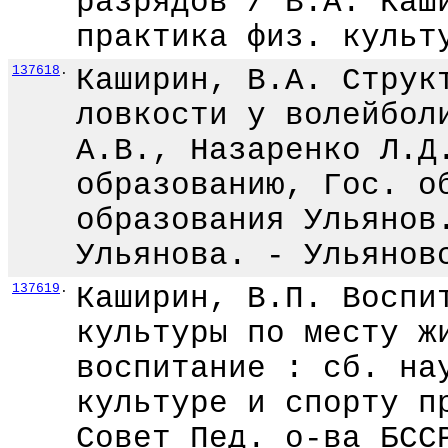
разрядов / В.А. Каш
практика физ. культ
137618
.
Каширин, В.А. Струк
ловкости у волейбол
А.В., Назаренко Л.Д
образованию, Гос. о
образования Ульянов
Ульянова. - Ульянов
137619
.
Каширин, В.П. Воспи
культуры по месту ж
воспитание : сб. на
культуре и спорту п
Совет Пед. о-ва БСС