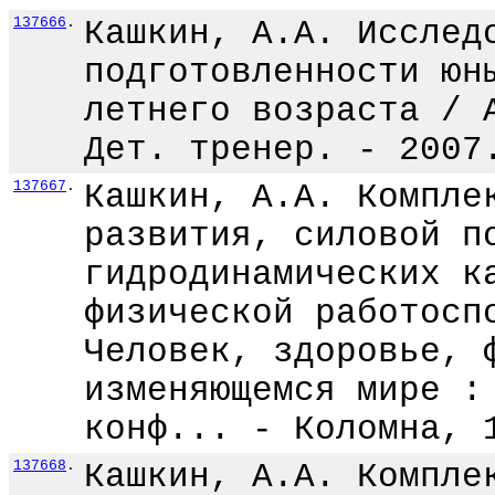
137666
.
Кашкин, А.А. Исслед
подготовленности юн
летнего возраста / 
Дет. тренер. - 2007
137667
.
Кашкин, А.А. Компле
развития, силовой п
гидродинамических к
физической работосп
Человек, здоровье, 
изменяющемся мире :
конф... - Коломна, 
137668
.
Кашкин, А.А. Компле