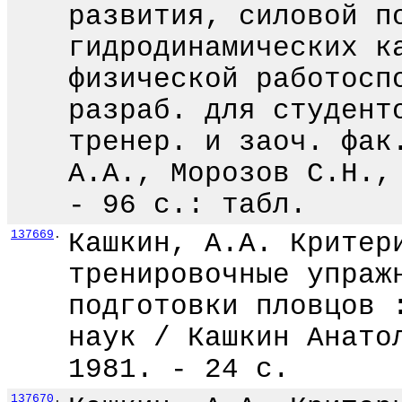
развития, силовой п
гидродинамических к
физической работосп
разраб. для студент
тренер. и заоч. фак
А.А., Морозов С.Н.,
- 96 с.: табл.
137669
.
Кашкин, А.А. Критер
тренировочные упраж
подготовки пловцов 
наук / Кашкин Анато
1981. - 24 с.
137670
.