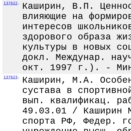
137622
.
Каширин, В.П. Ценно
влияющие на формиро
интересов школьнико
здорового образа жи
культуры в новых со
докл. Междунар. нау
окт. 1997 г.). - Ми
137623
.
Каширин, М.А. Особе
сустава в спортивно
вып. квалификац. ра
49.03.01 / Каширин 
спорта РФ, Федер. г