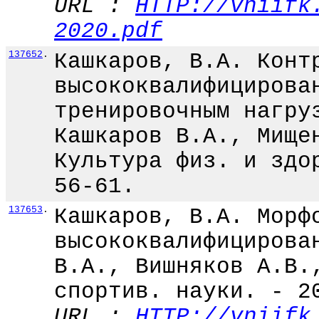
URL :
HTTP://vniifk
2020.pdf
137652
.
Кашкаров, В.А. Конт
высококвалифицирова
тренировочным нагру
Кашкаров В.А., Мище
Культура физ. и здо
56-61.
137653
.
Кашкаров, В.А. Морф
высококвалифицирова
В.А., Вишняков А.В.
спортив. науки. - 2
URL :
HTTP://vniifk