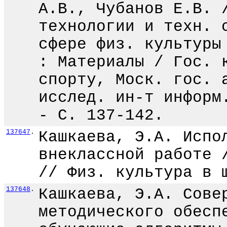
А.В., Чубанов Е.В. 
технологии и техн. 
сфере физ. культуры
: Материалы / Гос. 
спорту, Моск. гос. 
исслед. ин-т информ
- С. 137-142.
137647
.
Кашкаева, Э.А. Испо
внеклассной работе 
// Физ. культура в 
137648
.
Кашкаева, Э.А. Сове
методического обесп