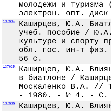
молодежи и туризма 
электрон. опт. диск
137634
.
Каширцев, Ю.А. Биат
учеб. пособие / Ю.А
культуре и спорту п
обл. гос. ин-т физ.
56 с.
137635
.
Каширцев, Ю.А. Влия
в биатлоне / Каширц
Москаленко В.А. // 
- 1980. - № 4. - С.
137636
.
Каширцев, Ю.А. Влия