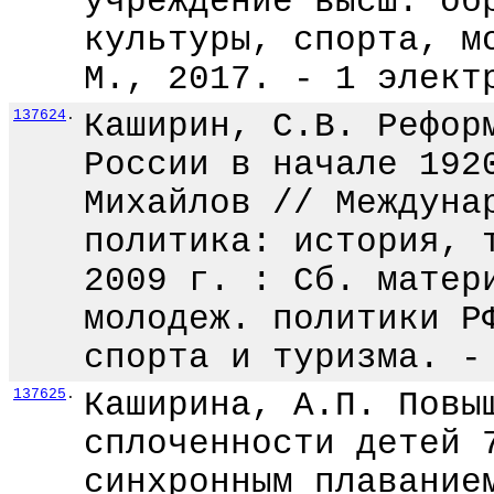
учреждение высш. об
культуры, спорта, м
М., 2017. - 1 элект
137624
.
Каширин, С.В. Рефор
России в начале 192
Михайлов // Междуна
политика: история, 
2009 г. : Сб. матер
молодеж. политики Р
спорта и туризма. -
137625
.
Каширина, А.П. Повы
сплоченности детей 
синхронным плавание