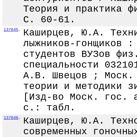
Теория и практика ф
С. 60-61.
137645
.
Каширцев, Ю.А. Техн
лыжников-гонщиков :
студентов ВУЗов физ
специальности 03210
А.В. Швецов ; Моск.
теории и методики з
[Изд-во Моск. гос. 
с.: табл.
137646
.
Каширцев, Ю.А. Техн
современных гоночны