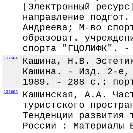
[Электронный ресурс
направление подгот.
Андреева; М-во спор
образоват. учрежден
спорта "ГЦОЛИФК". -
137604
.
Кашина, Н.В. Эстети
Кашина. - Изд. 2-е,
1989. - 288 с.: пор
137605
.
Кашинская, А.А. Час
туристского простра
Тенденции развития 
России : Материалы 