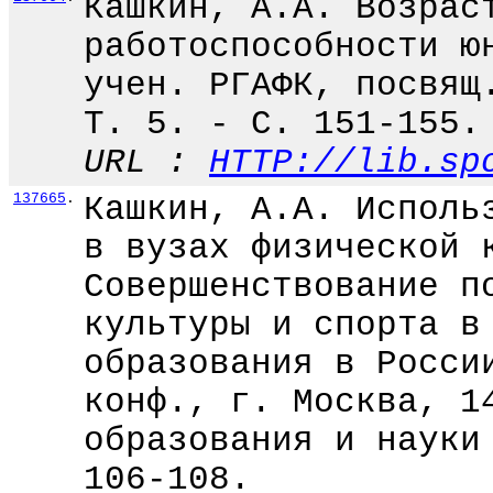
Кашкин, А.А. Возрас
работоспособности ю
учен. РГАФК, посвящ
Т. 5. - С. 151-155.
URL :
HTTP://lib.sp
137665
.
Кашкин, А.А. Исполь
в вузах физической 
Совершенствование п
культуры и спорта в
образования в Росси
конф., г. Москва, 1
образования и науки
106-108.