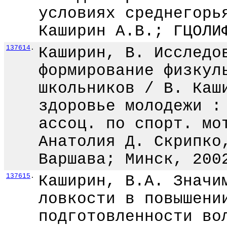
условиях среднегорь
Каширин А.В.; ГЦОЛИ
137614
.
Каширин, В. Исследо
формирование физкул
школьников / В. Каш
здоровье молодежи :
ассоц. по спорт. мо
Анатолия Д. Скрипко
Варшава; Минск, 200
137615
.
Каширин, В.А. Значи
ловкости в повышени
подготовленности во