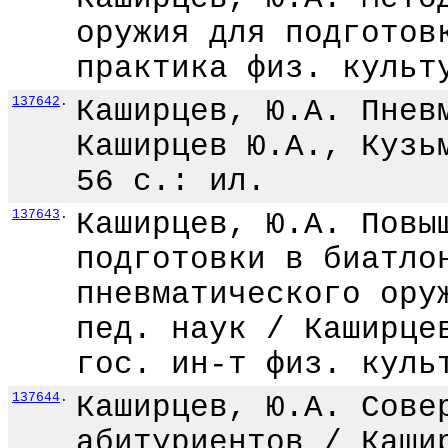
оружия для подготов
практика физ. культ
137642
.
Каширцев, Ю.А. Пнев
Каширцев Ю.А., Кузь
56 с.: ил.
137643
.
Каширцев, Ю.А. Повы
подготовки в биатло
пневматического ору
пед. наук / Каширце
гос. ин-т физ. куль
137644
.
Каширцев, Ю.А. Сове
абитуриентов / Каши