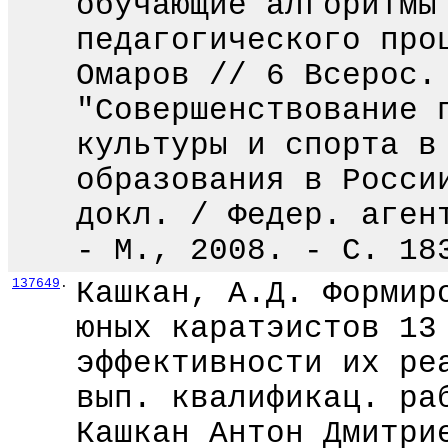
обучающие алгоритмы
педагогического про
Омаров // 6 Всерос.
"Совершенствование 
культуры и спорта в
образования в Росси
докл. / Федер. аген
- М., 2008. - С. 18
137649
.
Кашкан, А.Д. Формир
юных каратэистов 13
эффективности их ре
вып. квалификац. ра
Кашкан Антон Дмитри