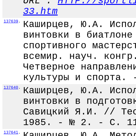
URL :
HTTP://sportl
33.htm
137639
.
Каширцев, Ю.А. Испо
винтовки в биатлоне
спортивного мастерс
всемир. науч. конгр
Четверное направлен
культуры и спорта. 
137640
.
Каширцев, Ю.А. Испо
винтовки в подготов
Савицкий Я.И. // Те
1985. - № 2. - С. 1
137641
.
Каширцев, Ю.А. Мето