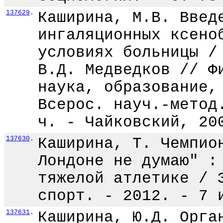
137629
.
Каширина, М.В. Введ
ингаляционных ксено
условиях больницы /
В.Д. Медведков // Ф
наука, образование,
Всерос. науч.-метод
ч. - Чайковский, 20
137630
.
Каширина, Т. Чемпио
Лондоне не думаю" :
тяжелой атлетике / 
спорт. - 2012. - 7 
137631
.
Каширина, Ю.Д. Орга