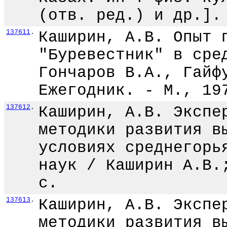
(отв. ред.) и др.].
137611
.
Каширин, А.В. Опыт 
"Буревестник" в сре
Гончаров В.А., Гайф
Ежегодник. - М., 19
137612
.
Каширин, А.В. Экспе
методики развития в
условиях среднегорь
наук / Каширин А.В.
с.
137613
.
Каширин, А.В. Экспе
методики развития в