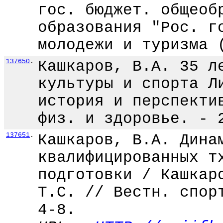
гос. бюджет. общеоб
образования "Рос. г
молодежи и туризма 
137650
.
Кашкаров, В.А. 35 л
культуры и спорта Л
история и перспекти
физ. и здоровье. - 
137651
.
Кашкаров, В.А. Дина
квалифицированных т
подготовки / Кашкар
Т.С. // Вестн. спор
4-8.