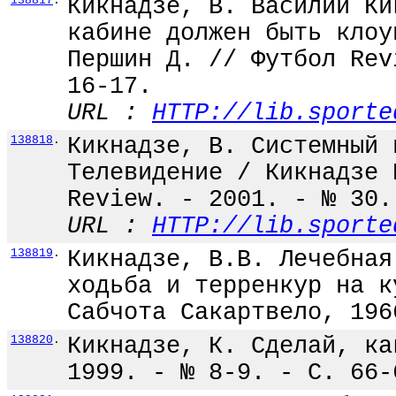
138817
.
Кикнадзе, В. Василий Ки
кабине должен быть клоу
Першин Д. // Футбол Rev
16-17.
URL :
HTTP://lib.sporte
138818
.
Кикнадзе, В. Системный 
Телевидение / Кикнадзе 
Review. - 2001. - № 30.
URL :
HTTP://lib.sporte
138819
.
Кикнадзе, В.В. Лечебная
ходьба и терренкур на к
Сабчота Сакартвело, 196
138820
.
Кикнадзе, К. Сделай, ка
1999. - № 8-9. - С. 66-