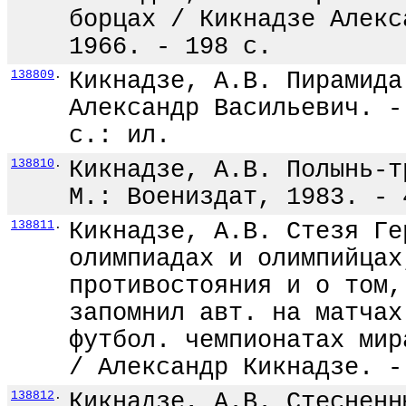
борцах / Кикнадзе Алекс
1966. - 198 с.
138809
.
Кикнадзе, А.В. Пирамида
Александр Васильевич. -
с.: ил.
138810
.
Кикнадзе, А.В. Полынь-т
М.: Воениздат, 1983. - 
138811
.
Кикнадзе, А.В. Стезя Ге
олимпиадах и олимпийцах
противостояния и о том,
запомнил авт. на матчах
футбол. чемпионатах мир
/ Александр Кикнадзе. -
138812
.
Кикнадзе, А.В. Стесненн