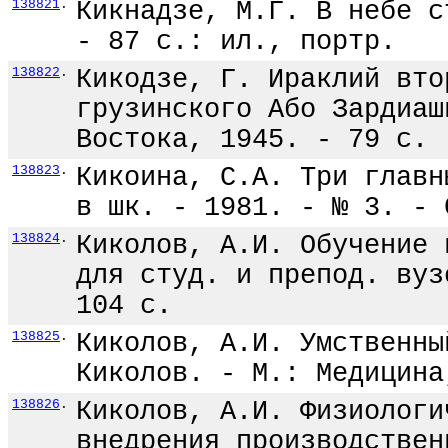
138821
.
Кикнадзе, М.Г. В небе с
- 87 с.: ил., портр.
138822
.
Кикодзе, Г. Ираклий вто
грузинского Або Зардиаш
Востока, 1945. - 79 с.
138823
.
Кикоина, С.А. Три главн
в шк. - 1981. - № 3. - 
138824
.
Киколов, А.И. Обучение 
для студ. и препод. вуз
104 с.
138825
.
Киколов, А.И. Умственны
Киколов. - М.: Медицина
138826
.
Киколов, А.И. Физиологи
внедрения производствен