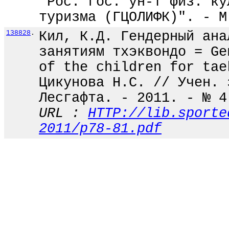
"Рос. гос. ун-т физ. ку
туризма (ГЦОЛИФК)". - М
138828
.
Кил, К.Д. Гендерный ана
занятиям тхэквондо = Ge
of the children for tae
Цикунова Н.С. // Учен. 
Лесгафта. - 2011. - № 4
URL :
HTTP://lib.sporte
2011/p78-81.pdf