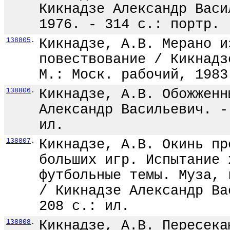
Кикнадзе Александр Васи
1976. - 314 с.: портр.
138805
.
Кикнадзе, А.В. Мерано и
повествование / Кикнадз
М.: Моск. рабочий, 1983
138806
.
Кикнадзе, А.В. Обожженн
Александр Васильевич. -
ил.
138807
.
Кикнадзе, А.В. Окинь пр
больших игр. Испытание 
футбольные темы. Муза, 
/ Кикнадзе Александр Ва
208 с.: ил.
138808
.
Кикнадзе, А.В. Пересека