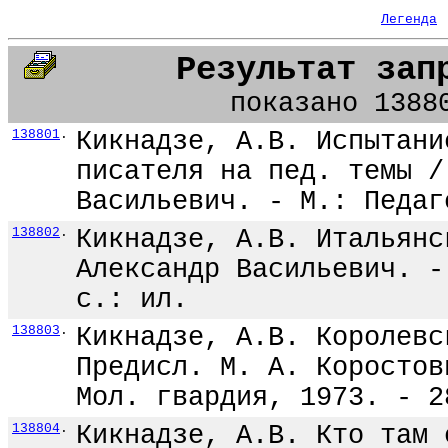
Легенда
Результат зап
показано 1388
138801
.
Кикнадзе, А.В. Испытани
писателя на пед. темы /
Васильевич. - М.: Педаг
138802
.
Кикнадзе, А.В. Итальянс
Александр Васильевич. -
с.: ил.
138803
.
Кикнадзе, А.В. Королевс
Предисл. М. А. Коростов
Мол. гвардия, 1973. - 2
138804
.
Кикнадзе, А.В. Кто там 