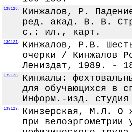
139126
.
Кинжалов, Р. Падени
ред. акад. В. В. Ст
с.: ил., карт.
139127
.
Кинжалов, Р.В. Шест
очерки / Кинжалов Р
Лениздат, 1989. - 1
139128
.
Кинжалы: фехтовальн
для обучающихся в с
Информ.-изд. студия
139129
.
Кинзерская, М.Л. О 
при велоэргометрии 