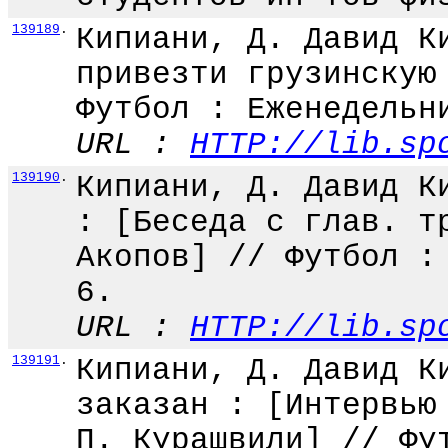
139189
.
Кипиани, Д. Давид К
привезти грузинскую
Футбол : Еженедельн
URL :
HTTP://lib.sp
139190
.
Кипиани, Д. Давид К
: [Беседа с глав. т
Акопов] // Футбол :
6.
URL :
HTTP://lib.sp
139191
.
Кипиани, Д. Давид К
заказан : [Интервью
П. Курашвили] // Фу