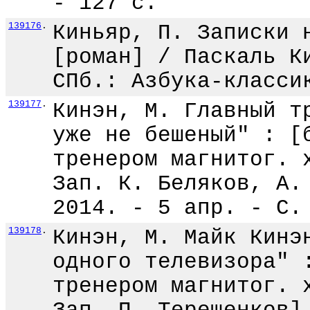
- 127 с.
139176
.
Киньяр, П. Записки 
[роман] / Паскаль К
СПб.: Азбука-класси
139177
.
Кинэн, М. Главный т
уже не бешеный" : [
тренером магнитог. 
Зап. К. Беляков, А.
2014. - 5 апр. - С.
139178
.
Кинэн, М. Майк Кинэ
одного телевизора" 
тренером магнитог. 