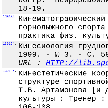
конгр. "Нейрореабил
18-19.
139123
.
Кинематографический
горнолыжного спорта
практика физ. культ
139124
.
Кинесиология грудно
1999. - № 3. - С. 5
URL :
HTTP://lib.sp
139125
.
Кинестетические коо
структуре спортивно
Т.В. Артамонова [и 
культуры : Тренер :
106-108.