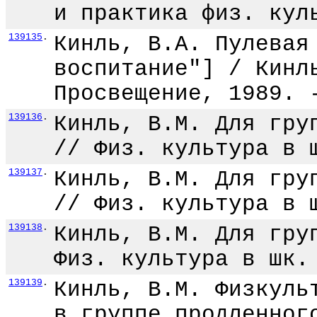
и практика физ. кул
139135
.
Кинль, В.А. Пулевая
воспитание"] / Кинл
Просвещение, 1989. 
139136
.
Кинль, В.М. Для гру
// Физ. культура в 
139137
.
Кинль, В.М. Для гру
// Физ. культура в 
139138
.
Кинль, В.М. Для гру
Физ. культура в шк.
139139
.
Кинль, В.М. Физкуль
в группе продленног