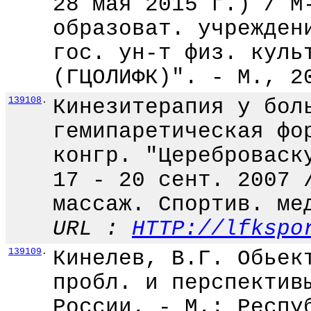
28 мая 2015 г.) / М
образоват. учрежден
гос. ун-т физ. куль
(ГЦОЛИФК)". - М., 2
139108
.
Кинезитерапия у бол
гемипаретическая фо
конгр. "Цереброваск
17 - 20 сент. 2007 
массаж. Спортив. ме
URL :
HTTP://lfkspo
139109
.
Кинелев, В.Г. Обьек
пробл. и перспектив
России. - М.: Респу