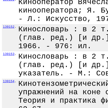
Кинооператор Вячесл
кинооператора; Я. Б
- Л.: Искусство, 19
139152
.
Кинословарь : в 2 т
(глав. ред.) [и др.
1966. - 976: ил.
139153
.
Кинословарь : в 2 т
(глав. ред.) [и др.
указатель. - М.: Со
139154
.
Кинотензометрически
упражнений на коне 
Теория и практика ф