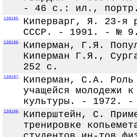
- 46 с.: ил., портр
139185
.
Киперварг, Я. 23-я 
СССР. - 1991. - № 9
139186
.
Киперман, Г.Я. Попу
Киперман Г.Я., Сург
252 с.
139187
.
Киперман, С.А. Роль
учащейся молодежи к
культуры. - 1972. -
139188
.
Киперштейн, С. Прим
тренировке копьемет
студентов ин-тов фи