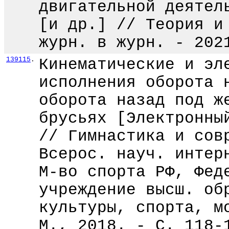
двигательной деятел
[и др.] // Теория и
журн. в журн. - 202
139115
.
Кинематические и эл
исполнения оборота 
оборота назад под ж
брусьях [Электронны
// Гимнастика и сов
Всерос. науч. интер
М-во спорта РФ, Фед
учреждение высш. об
культуры, спорта, м
М., 2018. - С. 118-