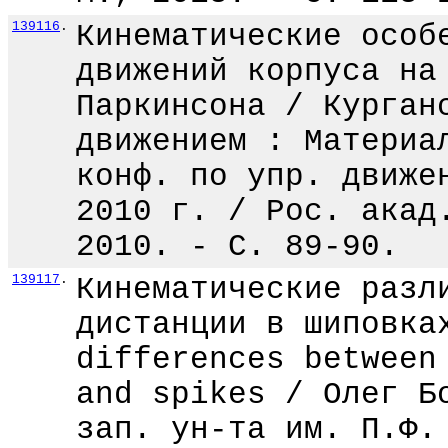
139116
.
Кинематические особ
движений корпуса на
Паркинсона / Курган
движением : Материа
конф. по упр. движе
2010 г. / Рос. акад
2010. - С. 89-90.
139117
.
Кинематические разл
дистанции в шиповка
differences between
and spikes / Олег Б
зап. ун-та им. П.Ф.