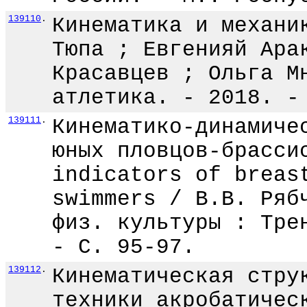
139110
.
Кинематика и механи
Тюпа ; Евгенияй Ара
Красавцев ; Ольга М
атлетика. - 2018. -
139111
.
Кинематико-динамиче
юных пловцов-брасси
indicators of breas
swimmers / В.В. Ряб
физ. культуры : Тре
- С. 95-97.
139112
.
Кинематическая стру
техники акробатичес