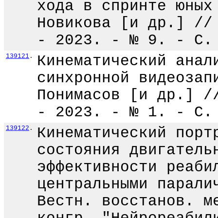
хода в спринте юных
Новикова [и др.] //
- 2023. - № 9. - С.
139121
.
Кинематический анал
синхронной видеозап
Понимасов [и др.] /
- 2023. - № 1. - С.
139122
.
Кинематический порт
состояния двигатель
эффективности реаби
центральными парали
Вестн. восстанов. м