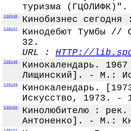
туризма (ГЦОЛИФК)".
139146
.
Кинобизнес сегодня 
139147
.
Кинодебют Тумбы // 
32.
URL :
HTTP://lib.sp
139148
.
Кинокалендарь. 1967
Лищинский]. - М.: И
139149
.
Кинокалендарь. [197
Искусство, 1973. - 
139150
.
Кинолюбителю : рек.
Антоненко]. - М.: К
139151
.