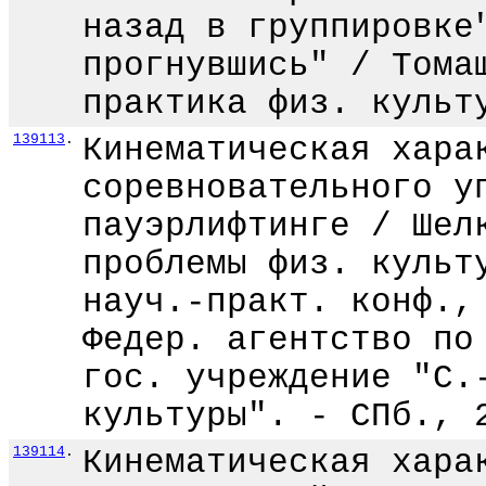
назад в группировке
прогнувшись" / Тома
практика физ. культ
139113
.
Кинематическая хара
соревновательного у
пауэрлифтинге / Шел
проблемы физ. культ
науч.-практ. конф.,
Федер. агентство по
гос. учреждение "С.
культуры". - СПб., 
139114
.
Кинематическая хара