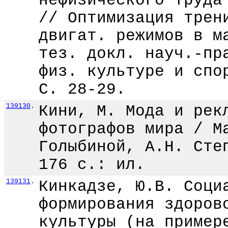
нефизического труда
// Оптимизация трен
двигат. режимов в м
тез. докл. науч.-пр
физ. культуре и спо
С. 28-29.
139130
.
Кини, М. Мода и рек
фотографов мира / М
Голыбиной, А.Н. Сте
176 с.: ил.
139131
.
Кинкадзе, Ю.В. Соци
формирования здоров
культуры (на пример