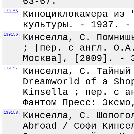
63-67.
139155
.
Киноциклокамера из 
культуры. - 1937. -
139156
.
Кинселла, С. Помниш
; [пер. с англ. О.А
Москва], [2009]. - 
139157
.
Кинселла, С. Тайный
Dreamworld of a Sho
Kinsella ; пер. с а
Фантом Пресс: Эксмо
139158
.
Кинселла, С. Шопого
Abroad / Софи Кинсе