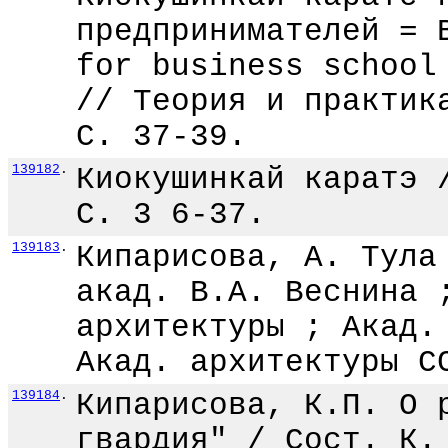
предпринимателей = 
for business school
// Теория и практик
С. 37-39.
139182
.
Киокушинкай каратэ 
С. 3 6-37.
139183
.
Кипарисова, А. Тула
акад. В.А. Веснина 
архитектуры ; Акад.
Акад. архитектуры С
139184
.
Кипарисова, К.П. О 
гвардия" / Сост. К.