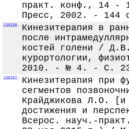
практ. конф., 14 - 
Пресс, 2002. - 144 
139106
.
Кинезитерапия в ран
после интрамедулляр
костей голени / Д.В
курортологии, физио
2010. - № 4. - С. 2
139107
.
Кинезитерапия при ф
сегментов позвоночн
Крайджикова Л.О. [и
достижения и перспе
Всерос. науч.-практ