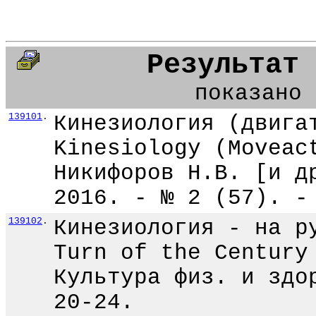
Результат 
показано 
139101
.
Кинезиология (двига
Kinesiology (Moveac
Никифоров Н.В. [и д
2016. - № 2 (57). -
139102
.
Кинезиология - на р
Turn of the Century
Культура физ. и здо
20-24.