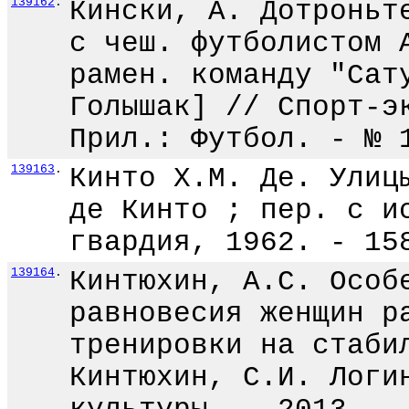
139162
.
Кински, А. Дотроньт
с чеш. футболистом 
рамен. команду "Сат
Голышак] // Спорт-э
Прил.: Футбол. - № 
139163
.
Кинто Х.М. Де. Улиц
де Кинто ; пер. с и
гвардия, 1962. - 15
139164
.
Кинтюхин, А.С. Особ
равновесия женщин р
тренировки на стаби
Кинтюхин, С.И. Логи