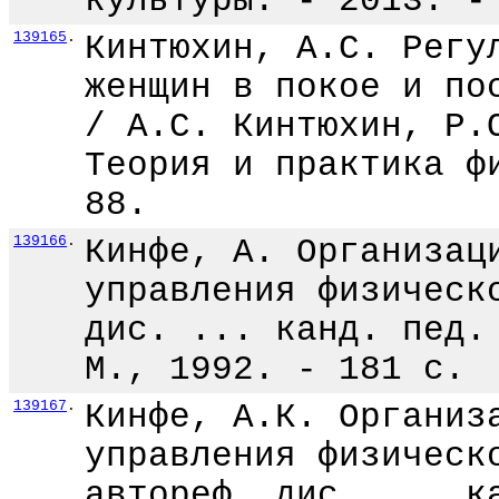
культуры. - 2013. -
139165
.
Кинтюхин, А.С. Регу
женщин в покое и по
/ А.С. Кинтюхин, Р.
Теория и практика ф
88.
139166
.
Кинфе, А. Организац
управления физическ
дис. ... канд. пед.
М., 1992. - 181 с.
139167
.
Кинфе, А.К. Организ
управления физическ
автореф. дис. ... к