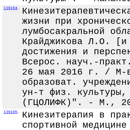
139104
.
Кинезитерапевтическ
жизни при хроническ
лумбосакральной обл
Крайджикова Л.О. [и
достижения и перспе
Всерос. науч.-практ
26 мая 2016 г. / М-
образоват. учрежден
ун-т физ. культуры,
(ГЦОЛИФК)". - М., 2
139105
.
Кинезитерапия в пра
спортивной медицине