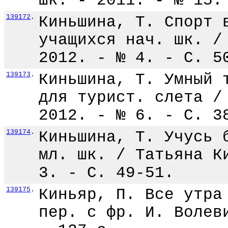
шк. - 2011. - № 15.
139172
.
Киньшина, Т. Спорт 
учащихся нач. шк. /
2012. - № 4. - С. 5
139173
.
Киньшина, Т. Умный 
для турист. слета /
2012. - № 6. - С. 3
139174
.
Киньшина, Т. Учусь 
мл. шк. / Татьяна К
3. - С. 49-51.
139175
.
Киньяр, П. Все утра
пер. с фр. И. Волев