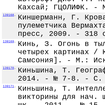
Кахсай; ГЦОЛИФК. - 
139168
.
Киншерманн, Г. Кров
пулеметчика Вермахт
пресс, 2009. - 318 
139169
.
Кинь, З. Огонь в ты
четырех картинах / 
Самсония]. - М.: Ис
139170
.
Киньшина, Т. Геогра
2014. - № 7-8. - С.
139171
.
Киньшина, Т. Интелл
викторины для нач. 