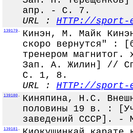
Зап. П. Терещенков]
апр. - С. 7.
URL :
HTTP://sport-
139179
.
Кинэн, М. Майк Кинэ
скоро вернутся" : [
тренером магнитог. 
Зап. А. Жилин] // С
С. 1, 8.
URL :
HTTP://sport-
139180
.
Киняпина, Н.С. Внеш
половины 19 в. : [У
заведений СССР]. - 
139181
.
Киокушинкай карате 