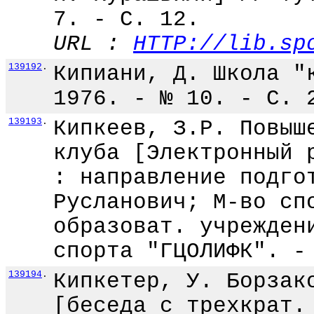
7. - С. 12.
URL :
HTTP://lib.sp
139192
.
Кипиани, Д. Школа "
1976. - № 10. - С. 
139193
.
Кипкеев, З.Р. Повыш
клуба [Электронный 
: направление подго
Русланович; М-во сп
образоват. учрежден
спорта "ГЦОЛИФК". -
139194
.
Кипкетер, У. Борзак
[беседа с трехкрат.