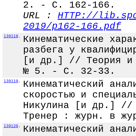
2. - С. 162-166.
URL :
HTTP://lib.sp
2019/p162-166.pdf
139118
.
Кинематические хара
разбега у квалифици
[и др.] // Теория и
№ 5. - С. 32-33.
139119
.
Кинематический анал
скоростью и специал
Никулина [и др.] //
Тренер : журн. в жу
139120
.
Кинематический анал