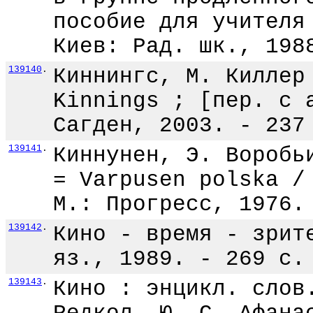
пособие для учителя
Киев: Рад. шк., 198
139140
.
Киннингс, М. Киллер
Kinnings ; [пер. с 
Сагден, 2003. - 237
139141
.
Киннунен, Э. Воробь
= Varpusen polska /
М.: Прогресс, 1976.
139142
.
Кино - время - зрит
яз., 1989. - 269 с.
139143
.
Кино : энцикл. слов