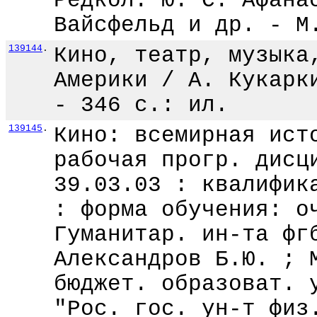
Редкол. Ю. С. Афана
Вайсфельд и др. - М
139144
.
Кино, театр, музыка
Америки / А. Кукарк
- 346 с.: ил.
139145
.
Кино: всемирная ист
рабочая прогр. дисц
39.03.03 : квалифик
: форма обучения: о
Гуманитар. ин-та фг
Александров Б.Ю. ; 
бюджет. образоват. 
"Рос. гос. ун-т физ