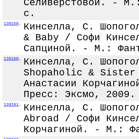
Селиверстовой. - М.
с.
139159
.
Кинселла, С. Шопого
& Baby / Софи Кинсе
Сапциной. - М.: Фан
139160
.
Кинселла, С. Шопого
Shopaholic & Sister
Анастасии Корчагино
Пресс: Эксмо, 2009.
139161
.
Кинселла, С. Шопого
Abroad / Софи Кинсе
Корчагиной. - М.: Ф