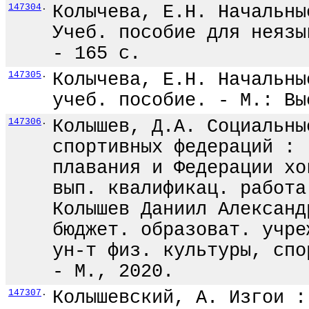
147304
.
Колычева, Е.Н. Начальны
Учеб. пособие для неязы
- 165 с.
147305
.
Колычева, Е.Н. Начальны
учеб. пособие. - М.: Вы
147306
.
Колышев, Д.А. Социальны
спортивных федераций : 
плавания и Федерации хо
вып. квалификац. работа
Колышев Даниил Александ
бюджет. образоват. учре
ун-т физ. культуры, спо
- М., 2020.
147307
.
Колышевский, А. Изгои :