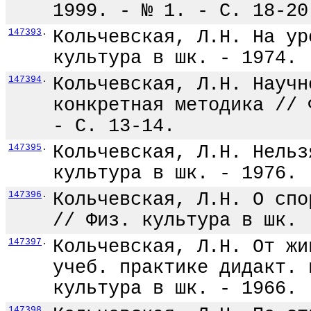
1999. - № 1. - С. 18-20
147393
.
Кольчевская, Л.Н. На ур
культура в шк. - 1974. 
147394
.
Кольчевская, Л.Н. Научн
конкретная методика // 
- С. 13-14.
147395
.
Кольчевская, Л.Н. Нельз
культура в шк. - 1976. 
147396
.
Кольчевская, Л.Н. О спо
// Физ. культура в шк. 
147397
.
Кольчевская, Л.Н. От жи
учеб. практике дидакт. 
культура в шк. - 1966. 
147398
.