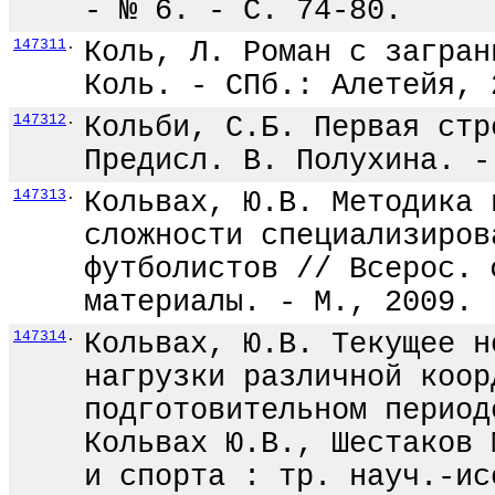
- № 6. - С. 74-80.
147311
.
Коль, Л. Роман с загран
Коль. - СПб.: Алетейя, 
147312
.
Кольби, С.Б. Первая стр
Предисл. В. Полухина. -
147313
.
Кольвах, Ю.В. Методика 
сложности специализиров
футболистов // Всерос. 
материалы. - М., 2009. 
147314
.
Кольвах, Ю.В. Текущее н
нагрузки различной коор
подготовительном период
Кольвах Ю.В., Шестаков 
и спорта : тр. науч.-ис