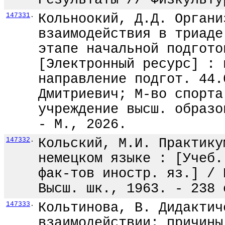
Результаты // Физкульту
147331
.
Кольноокий, Д.Д. Органи
взаимодействия в триаде
этапе начальной подгото
[Электронный ресурс] : 
направление подгот. 44.
Дмитриевич; М-во спорта
учреждение высш. образо
- М., 2026.
147332
.
Кольский, М.И. Практику
немецком языке : [Учеб.
фак-тов иностр. яз.] / 
Высш. шк., 1963. - 238 
147333
.
Кольтинова, В. Дидактич
взаимодействии: причины