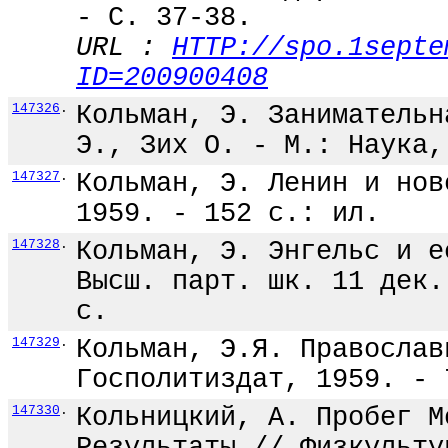
- С. 37-38.
URL :
HTTP://spo.1septe
ID=200900408
147326
.
Кольман, Э. Занимательн
Э., Зих О. - М.: Наука,
147327
.
Кольман, Э. Ленин и нов
1959. - 152 с.: ил.
147328
.
Кольман, Э. Энгельс и е
Высш. парт. шк. 11 дек.
с.
147329
.
Кольман, Э.Я. Православ
Госполитиздат, 1959. - 
147330
.
Кольницкий, А. Пробег М