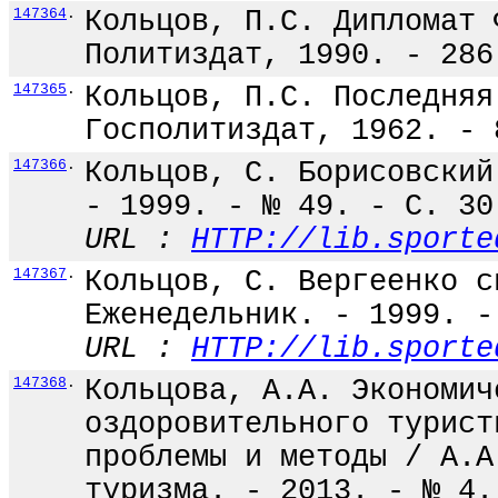
147364
.
Кольцов, П.С. Дипломат 
Политиздат, 1990. - 286
147365
.
Кольцов, П.С. Последняя
Госполитиздат, 1962. - 
147366
.
Кольцов, С. Борисовский
- 1999. - № 49. - С. 30
URL :
HTTP://lib.sporte
147367
.
Кольцов, С. Вергеенко с
Еженедельник. - 1999. -
URL :
HTTP://lib.sporte
147368
.
Кольцова, А.А. Экономич
оздоровительного турист
проблемы и методы / А.А
туризма. - 2013. - № 4.