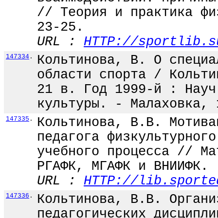
// Теория и практика фи
23-25.
URL :
HTTP://sportlib.s
147334
.
Кольтинова, В. О специа
области спорта / Кольти
21 в. Год 1999-й : Науч
культуры. - Малаховка, 
147335
.
Кольтинова, В.В. Мотива
педагога физкультурного
учебного процесса // Ма
РГАФК, МГАФК и ВНИИФК. 
URL :
HTTP://lib.sporte
147336
.
Кольтинова, В.В. Органи
педагогических дисципли