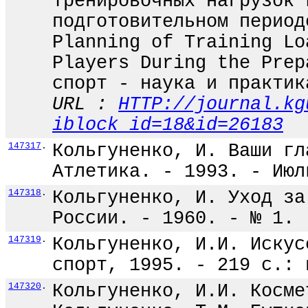
тренировочных нагрузок 
подготовительном период
Planning of Training Lo
Players During the Prep
спорт - наука и практик
URL :
HTTP://journal.kg
iblock_id=18&id=26183
147317
.
Кольгуненко, И. Ваши гл
Атлетика. - 1993. - Июл
147318
.
Кольгуненко, И. Уход за
России. - 1960. - № 1. 
147319
.
Кольгуненко, И.И. Искус
спорт, 1995. - 219 с.: 
147320
.
Кольгуненко, И.И. Косме