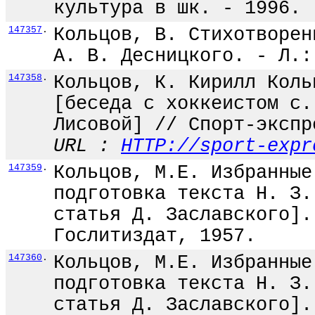
культура в шк. - 1996. 
147357
.
Кольцов, В. Стихотворен
А. В. Десницкого. - Л.:
147358
.
Кольцов, К. Кирилл Коль
[беседа с хоккеистом с.
Лисовой] // Спорт-экспр
URL :
HTTP://sport-expr
147359
.
Кольцов, М.Е. Избранные
подготовка текста Н. З.
статья Д. Заславского].
Гослитиздат, 1957.
147360
.
Кольцов, М.Е. Избранные
подготовка текста Н. З.
статья Д. Заславского].