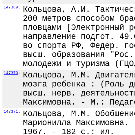
147369
.
Кольцова, А.И. Тактичес
200 метров способом бра
пловцами [Электронный р
направление подгот. 49.
во спорта РФ, Федер. го
высш. образования "Рос.
молодежи и туризма (ГЦО
147370
.
Кольцова, М.М. Двигател
мозга ребенка : (Роль д
высш. нерв. деятельност
Максимовна. - М.: Педаг
147371
.
Кольцова, М.М. Обобщени
Марионилла Максимовна. 
1967. - 182 с.: ил.