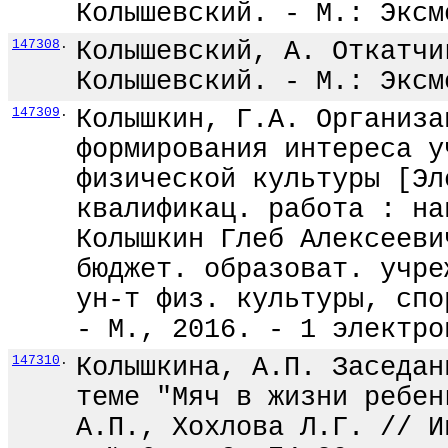
Колышевский. - М.: Эксм
147308
.
Колышевский, А. Откатчи
Колышевский. - М.: Эксм
147309
.
Колышкин, Г.А. Организа
формирования интереса у
физической культуры [Эл
квалификац. работа : на
Колышкин Глеб Алексееви
бюджет. образоват. учре
ун-т физ. культуры, спо
- М., 2016. - 1 электро
147310
.
Колышкина, А.П. Заседан
теме "Мяч в жизни ребен
А.П., Хохлова Л.Г. // И