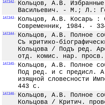
147342
.
Кольцов, А.В. Избранные
Васильевич. - М.; Л.: Г
147343
.
Кольцов, А.В. Косарь : 
Современник, 1984. - 33
147344
.
Кольцов, А.В. Полное со
Съ критико-бiографическ
Кольцова / Подъ ред. Ар
отд. комис. нар. просв.
147345
.
Кольцов, А.В. Полное со
Под ред. и с предисл. А
изящной словесности Имп
443 с.
147346
.
Кольцов, А.В. Полное со
Кольцова / Критич. пров