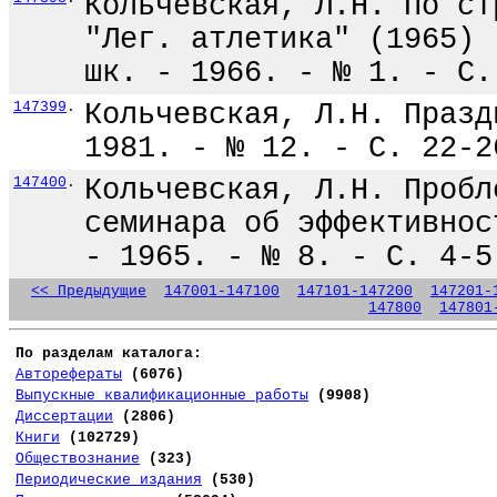
Кольчевская, Л.Н. По ст
"Лег. атлетика" (1965) 
шк. - 1966. - № 1. - С.
147399
.
Кольчевская, Л.Н. Празд
1981. - № 12. - С. 22-2
147400
.
Кольчевская, Л.Н. Пробл
семинара об эффективнос
- 1965. - № 8. - С. 4-5
<< Предыдущие
147001-147100
147101-147200
147201-
147800
147801
По разделам каталога:
Авторефераты
(6076)
Выпускные квалификационные работы
(9908)
Диссертации
(2806)
Книги
(102729)
Обществознание
(323)
Периодические издания
(530)