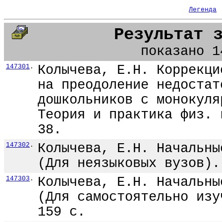
Легенда
Результат 
показано 1
147301
.
Колычева, Е.Н. Коррекци
на преодоление недостат
дошкольников с монокуля
Теория и практика физ. 
38.
147302
.
Колычева, Е.Н. Начальны
(Для неязыковых вузов).
147303
.
Колычева, Е.Н. Начальны
(Для самостоятельно изу
159 с.