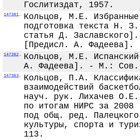
Гослитиздат, 1957.
147361
.
Кольцов, М.Е. Избранные
подготовка текста Н. З.
статья Д. Заславского].
[Предисл. А. Фадеева]. 
147362
.
Кольцов, М.Е. Испанский
А. Фадеева]. - М.: Сов.
147363
.
Кольцов, П.А. Классифик
взаимодействий баскетбо
науч. рук. Лихачев О.Е.
по итогам НИРС за 2008 
под общ. ред. Палецкого
культуры, спорта и тури
113.