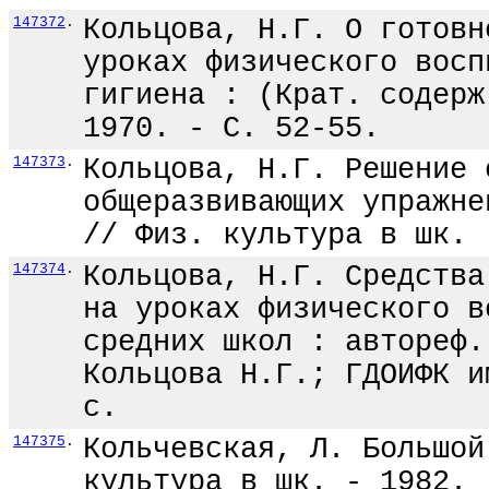
147372
.
Кольцова, Н.Г. О готовн
уроках физического восп
гигиена : (Крат. содерж
1970. - С. 52-55.
147373
.
Кольцова, Н.Г. Решение 
общеразвивающих упражне
// Физ. культура в шк. 
147374
.
Кольцова, Н.Г. Средства
на уроках физического в
средних школ : автореф.
Кольцова Н.Г.; ГДОИФК и
с.
147375
.
Кольчевская, Л. Большой
культура в шк. - 1982. 