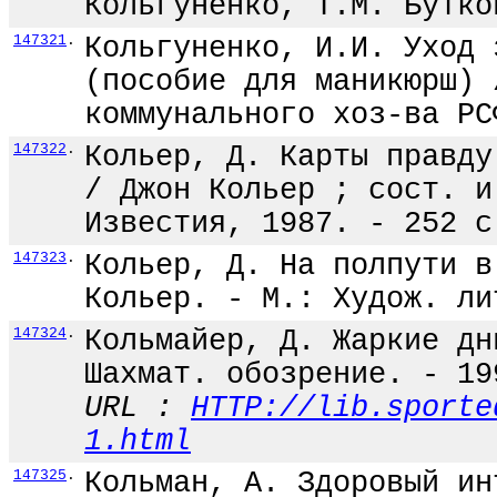
Кольгуненко, Т.М. Бутко
147321
.
Кольгуненко, И.И. Уход 
(пособие для маникюрш) 
коммунального хоз-ва РС
147322
.
Кольер, Д. Карты правду
/ Джон Кольер ; сост. и
Известия, 1987. - 252 с
147323
.
Кольер, Д. На полпути в
Кольер. - М.: Худож. ли
147324
.
Кольмайер, Д. Жаркие дн
Шахмат. обозрение. - 19
URL :
HTTP://lib.sporte
1.html
147325
.
Кольман, А. Здоровый ин