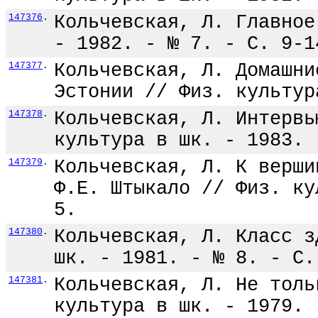
147376
.
Кольчевская, Л. Главное
- 1982. - № 7. - С. 9-1
147377
.
Кольчевская, Л. Домашни
Эстонии // Физ. культур
147378
.
Кольчевская, Л. Интервь
культура в шк. - 1983. 
147379
.
Кольчевская, Л. К верши
Ф.Е. Штыкало // Физ. ку
5.
147380
.
Кольчевская, Л. Класс з
шк. - 1981. - № 8. - С.
147381
.
Кольчевская, Л. Не толь
культура в шк. - 1979. 