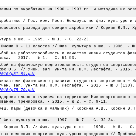
раммы по акробатике на 1990 - 1993 гг. и методика их осв
кробатике / Гос. ком. Респ. Беларусь по физ. культуре и 
ношеского разряда для секции акробатики / Коркин В.П., Х
ьтура в шк. - 1965. - № 1. - С. 22-23.
 Юноши 9 - 11 классов // Физ. культура в шк. - 1996. - №
ьбой на работоспособность и качество жизни студентов физ
овка. - 2017. - № 1. - С. 51-53.
ьбой на физическую подготовленность студентов-спортсмено
сюк О.Б. // Учен. зап. ун-та им. П.Ф. Лесгафта. - 2016. 
2016/p81-84.pdf
оказатели физического развития студентов-спортсменов = N
Учен. зап. ун-та им. П.Ф. Лесгафта. - 2016. - № 8 (138).
2016/p75-79.pdf
здоровительного туризма на территории Нижневартовского р
ование, тренировка. - 2015. - № 2. - С. 9-11.
меш. пары (девочка и мальчик) / Коркина А.В., Коркин В.П
/ Физ. культура в шк. - 1997. - № 7. - С. 32-34.
, Коркин В.П. // Физ. культура в шк. - 1996. - № 6. - С.
тных сельских спортивно-культурных праздников // Проблем