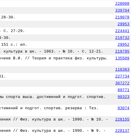
228008
339704
 28-30.
219078
29953
- С. 27-29.
224441
3-30.
219732
 151 с.: ил.
29952
. культура в шк. - 1963. - № 10. - С. 12-21.
219795
кчеев В.И. // Теория и практика физ. культуры.
135509
110383
61.
227734
307272
89771
мы спорта высш. достижений и подгот. спортив.
90323
стижений и подгот. спортив. резерва : Тез.
93074
оения // Физ. культура в шк. - 1990. - № 10. -
228155
оения // Физ. культура в шк. - 1990. - № 9. -
228137