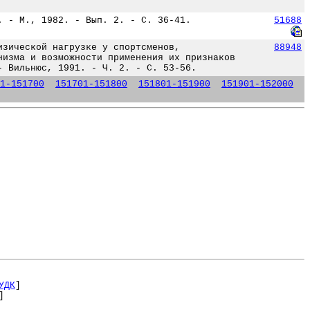
. - М., 1982. - Вып. 2. - С. 36-41.
51688
изической нагрузке у спортсменов,
88948
низма и возможности применения их признаков
- Вильнюс, 1991. - Ч. 2. - С. 53-56.
1-151700
151701-151800
151801-151900
151901-152000
УДК
]
]