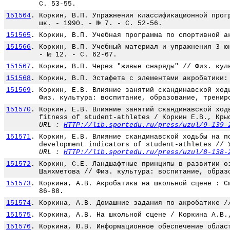
С. 53-55.
151564
.
Коркин, В.П. Упражнения классификационной прог
шк. - 1990. - № 7. - С. 52-56.
151565
.
Коркин, В.П. Учебная программа по спортивной а
151566
.
Коркин, В.П. Учебный материал и упражнения 3 ю
- № 12. - С. 62-67.
151567
.
Коркин, В.П. Через "живые снаряды" // Физ. кул
151568
.
Коркин, В.П. Эстафета с элементами акробатики:
151569
.
Коркин, Е.В. Влияние занятий скандинавской ход
Физ. культура: воспитание, образование, тренир
151570
.
Коркин, Е.В. Влияние занятий скандинавской ход
fitness of student-athletes / Коркин Е.В., Кры
URL :
HTTP://lib.sportedu.ru/press/uzul/9-139-
151571
.
Коркин, Е.В. Влияние скандинавской ходьбы на п
development indicators of student-athletes // 
URL :
HTTP://lib.sportedu.ru/press/uzul/8-138-
151572
.
Коркин, С.Е. Ландшафтные принципы в развитии о
Шаяхметова // Физ. культура: воспитание, образ
151573
.
Коркина, А.В. Акробатика на школьной сцене : С
86-88.
151574
.
Коркина, А.В. Домашние задания по акробатике /
151575
.
Коркина, А.В. На школьной сцене / Коркина А.В.
151576
.
Коркина, Ю.В. Информационное обеспечение облас