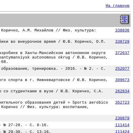
На главную
 Коричко, А.М. Михайлов // Физ. культура:
338836
бики во внеурочное время / Ю.В. Коричко, О.П.
338729
аэробике в Ханты-Мансийском автономном округе
372637
hantymansiysk autonomous okrug / Ю.В. Коричко,
-68.
 образование, тренировка. - 2016. - № 2. - С.
252077
ого спорта в г. Нижневартовске / Ю.В. Коричко,
309673
ю со студентками в вузе / Ю.В. Коричко, С.А.
262834
нительного образования детей = Sports aerobics
352723
 Коричко // Физ. культура: воспитание,
230879
- № 27-28. - С. 8-16.
111414
- № 29-30. - С. 13-16.
111424