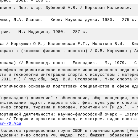
Пресс, 2002. - 286 с.
аниям : Пер. с фр. Зубковой А.В. / Коркоран Малькольм. -
ушко, Л.А. Иванов. - Киев: Наукова думка, 1980. - 275 с.
трии. - М.: Медицина, 1980. - 287 с.
ка / Коркушко О.В., Калиновская Е.Г., Молотков В.И. - Ки
озраст : (клинико-физиолог. аспекты) / О.В. Коркушко ; А
ионала) // Велосипед. спорт : Ежегодник. - М., 1979. - С
ософско-социологическое основание инновационного педагог
кты и технологии интеграции спорта с искусством : матери
 2011 г.) / под общ. ред. В.И. Столярова ; М-во спорта Р
агогические основания подготовки специалистов в сфере ед
(прикладное) движение" : обоснование, общ. концепция, ос
енствование подгот. кадров в обл. физ. культуры и спорта
 М-во спорта, туризма и молодеж. политики РФ [и др.]. - 
портивной деятельности: научно-философский очерк = Extre
на // Теория и практика приклад. и экстрем. видов спорта
68-70.htm
тболистов тренировочных групп СШОР в годичном цикле [Эле
ндрович; М-во спорта РФ, Федер. гос. бюджет. образоват. 