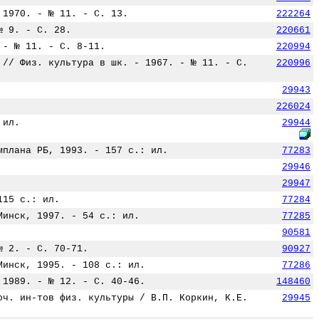
 1970. - № 11. - С. 13.
222264
№ 9. - С. 28.
220661
 - № 11. - С. 8-11.
220994
 // Физ. культура в шк. - 1967. - № 11. - С.
220996
29943
226024
 ил.
29944
мплана РБ, 1993. - 157 с.: ил.
77283
29946
29947
115 с.: ил.
77284
Минск, 1997. - 54 с.: ил.
77285
90581
№ 2. - С. 70-71.
90927
Минск, 1995. - 108 с.: ил.
77286
 1989. - № 12. - С. 40-46.
148460
оч. ин-тов физ. культуры / В.П. Коркин, К.Е.
29945