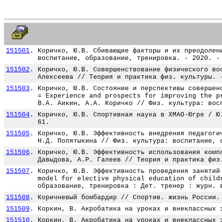
151501
.
Коричко, Ю.В. Сбивающие факторы и их преодолен
воспитание, образование, тренировка. - 2020. -
151502
.
Коричко, Ю.В. Совершенствование физического во
Алексеева // Теория и практика физ. культуры. 
151503
.
Коричко, Ю.В. Состояние и перспективы совершен
= Experience and prospects for improving the p
В.А. Аикин, А.А. Коричко // Физ. культура: вос
151504
.
Коричко, Ю.В. Спортивная наука в ХМАО-Югре / Ю
61.
151505
.
Коричко, Ю.В. Эффективность внедрения педагоги
Н.Д. Полятыкина // Физ. культура: воспитание, 
151506
.
Коричко, Ю.В. Эффективность использования комп
Давыдова, А.Р. Галеев // Теория и практика физ
151507
.
Коричко, Ю.В. Эффективность проведения занятий
model for elective physical education of child
образование, тренировка : Дет. тренер : журн. 
151508
.
Коричневый бомбардир // Спортив. жизнь России.
151509
.
Коркин, В. Акробатика на уроках и внеклассных 
151510
.
Коркин, В. Акробатика на уроках и внеклассных 