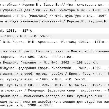
е стойкам / Коркин В., Замов Б. // Физ. культура в шк. -
е упражнения для 7 кл. // Физ. культура в шк. - 1966. - 
нениям в 8 кл. (мальчики) // Физ. культура в шк. - 1967.
анты обще-развивающих упражнений / Коркин В., Якубчик Б.
иС, 1983. - 127 с.
 - 1983. - № 3. - С. 50-55.
/ В.П. Коркин, В.И. Аракчеев. - М.: ФиС, 1989. - 144 с.:
. пособие / Брест. Гос. пед. ин-т. - Минск: ИПП Госэконо
 Коркин. - М.: ФиС, 1974. - 92 с.: ил.
н Владимир Павлович. - М.: ФиС, 1962. - 198 с.: ил.
Междунар. федерация спорт. акробатики. - Минск, 1995. - 
х занятиях : учеб.-метод. пособие / Брест. Гос. ин-т. - 
из. культура в шк. - 1995. - № 6. - С. 54-56.
из. культура в шк. - 1996. - № 1. - С. 56-57. - 1997. - 
 и сложности / Междунар. федерация спорт. акробатики. - 
грамма для 3 юношеского разряда // Физ. культура в шк. -
равм на занятиях по акробатике : лекция для студентов-за
ультуры. - М., 1980. - 36 с.