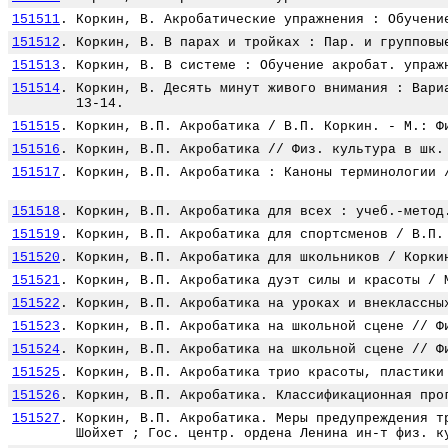
151511
.
Коркин, В. Акробатические упражнения : Обучени
151512
.
Коркин, В. В парах и тройках : Пар. и групповы
151513
.
Коркин, В. В системе : Обучение акробат. упраж
151514
.
Коркин, В. Десять минут живого внимания : Вари
13-14.
151515
.
Коркин, В.П. Акробатика / В.П. Коркин. - М.: Ф
151516
.
Коркин, В.П. Акробатика // Физ. культура в шк.
151517
.
Коркин, В.П. Акробатика : Каноны терминологии 
151518
.
Коркин, В.П. Акробатика для всех : учеб.-метод
151519
.
Коркин, В.П. Акробатика для спортсменов / В.П.
151520
.
Коркин, В.П. Акробатика для школьников / Корки
151521
.
Коркин, В.П. Акробатика дуэт силы и красоты / 
151522
.
Коркин, В.П. Акробатика на уроках и внеклассны
151523
.
Коркин, В.П. Акробатика на школьной сцене // Ф
151524
.
Коркин, В.П. Акробатика на школьной сцене // Ф
151525
.
Коркин, В.П. Акробатика трио красоты, пластики
151526
.
Коркин, В.П. Акробатика. Классификационная про
151527
.
Коркин, В.П. Акробатика. Меры предупреждения т
Шойхет ; Гос. центр. ордена Ленина ин-т физ. к