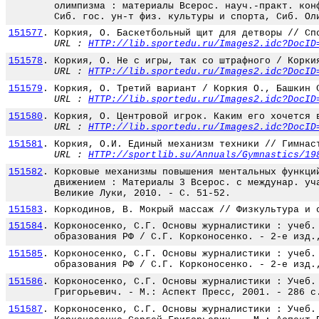
олимпизма : материалы Всерос. науч.-практ. кон
Сиб. гос. ун-т физ. культуры и спорта, Сиб. Ол
151577
.
Коркия, О. Баскетбольный щит для детворы // Сп
URL :
HTTP://lib.sportedu.ru/Images2.idc?DocID
151578
.
Коркия, О. Не с игры, так со штрафного / Корки
URL :
HTTP://lib.sportedu.ru/Images2.idc?DocID
151579
.
Коркия, О. Третий вариант / Коркия О., Башкин 
URL :
HTTP://lib.sportedu.ru/Images2.idc?DocID
151580
.
Коркия, О. Центровой игрок. Каким его хочется 
URL :
HTTP://lib.sportedu.ru/Images2.idc?DocID
151581
.
Коркия, О.И. Единый механизм техники // Гимнас
URL :
HTTP://sportlib.su/Annuals/Gymnastics/19
151582
.
Корковые механизмы повышения ментальных функци
движением : Материалы 3 Всерос. с междунар. уч
Великие Луки, 2010. - С. 51-52.
151583
.
Коркодинов, В. Мокрый массаж // Физкультура и 
151584
.
Корконосенко, С.Г. Основы журналистики : учеб.
образования РФ / С.Г. Корконосенко. - 2-е изд.
151585
.
Корконосенко, С.Г. Основы журналистики : учеб.
образования РФ / С.Г. Корконосенко. - 2-е изд.
151586
.
Корконосенко, С.Г. Основы журналистики : Учеб.
Григорьевич. - М.: Аспект Пресс, 2001. - 286 с
151587
.
Корконосенко, С.Г. Основы журналистики : Учеб.