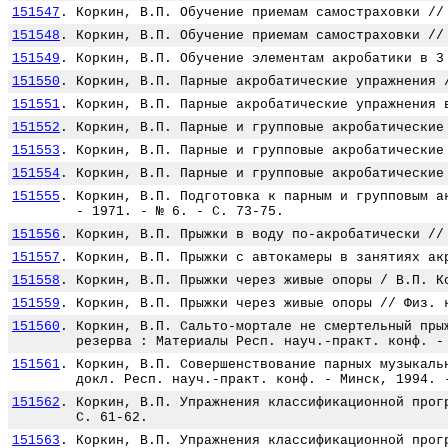
151547
.
Коркин, В.П. Обучение приемам самостраховки //
151548
.
Коркин, В.П. Обучение приемам самостраховки //
151549
.
Коркин, В.П. Обучение элементам акробатики в 3
151550
.
Коркин, В.П. Парные акробатические упражнения 
151551
.
Коркин, В.П. Парные акробатические упражнения 
151552
.
Коркин, В.П. Парные и групповые акробатические
151553
.
Коркин, В.П. Парные и групповые акробатические
151554
.
Коркин, В.П. Парные и групповые акробатические
151555
.
Коркин, В.П. Подготовка к парным и групповым а
- 1971. - № 6. - С. 73-75.
151556
.
Коркин, В.П. Прыжки в воду по-акробатически //
151557
.
Коркин, В.П. Прыжки с автокамеры в занятиях ак
151558
.
Коркин, В.П. Прыжки через живые опоры / В.П. К
151559
.
Коркин, В.П. Прыжки через живые опоры // Физ. 
151560
.
Коркин, В.П. Сальто-мортале не смертельный пры
резерва : Материалы Респ. науч.-практ. конф. -
151561
.
Коркин, В.П. Совершенствование парных музыкаль
докл. Респ. науч.-практ. конф. - Минск, 1994. 
151562
.
Коркин, В.П. Упражнения классификационной прог
С. 61-62.
151563
.
Коркин, В.П. Упражнения классификационной прог