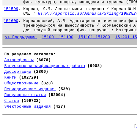
физ. культуры, спорта, молодежи и туризма (ГЦО
151599
.
Корман, Ю.М. Лесные мини-стадионы / Корман Ю.М
URL :
HTTP://sportlib.su/Annuals/Skiing/1982N2
151600
.
Кормановский, А.Я. Адаптационные изменения физ
тренирующихся на выносливость / Кормановский А
для текущей коррекции физ. нагрузок : Материал
<< Предыдущие
151001-151100
151101-151200
151201-15
По разделам каталога:
Авторефераты
(6076)
Выпускные квалификационные работы
(9908)
Диссертации
(2806)
Книги
(102729)
Обществознание
(323)
Периодические издания
(530)
Популярные статьи
(52094)
Статьи
(199722)
Электронные издания
(427)
[