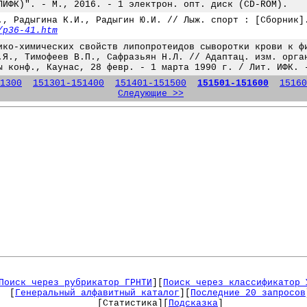
ЛИФК)". - М., 2016. - 1 электрон. опт. диск (CD-ROM).
., Радыгина К.И., Радыгин Ю.И. // Лыж. спорт : [Сборник]
/p36-41.htm
ико-химических свойств липопротеидов сыворотки крови к ф
.Я., Тимофеев В.П., Сафразьян Н.Л. // Адаптац. изм. орга
ы конф., Каунас, 28 февр. - 1 марта 1990 г. / Лит. ИФК. 
1300
151301-151400
151401-151500
151501-151600
15160
Следующие >>
Поиск через рубрикатор ГРНТИ
][
Поиск через классификатор 
[
Генеральный алфавитный каталог
][
Последние 20 запросов
[Статистика][
Подсказка
]