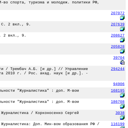
М-во спорта, туризма и молодеж. политики РФ,
207072
 С. 2 вкл., 9.
207639
. 2 вкл., 9.
208627
205828
39704
ти / Трембач А.Б. [и др.] // Управление
294244
та 2010 г. / Рос. акад. наук [и др.]. -
94906
льности "Журналистика" : доп. М-вом
168195
льности "Журналистика" : доп. М-вом
186708
 Журналистика / Корконосенко Сергей
3038
 Журналистика: Доп. Мин-вом образования РФ /
116199