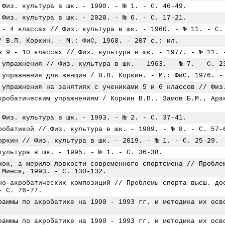
 Физ. культура в шк. - 1990. - № 1. - С. 46-49.
 Физ. культура в шк. - 2020. - № 6. - С. 17-21.
 - 4 классах // Физ. культура в шк. - 1960. - № 11. - С.
/ В.П. Коркин. - М.: ФиС, 1968. - 207 с.: ил.
в 9 - 10 классах // Физ. культура в шк. - 1977. - № 11. 
 упражнения // Физ. культура в шк. - 1963. - № 7. - С. 2
 упражнения для женщин / В.П. Коркин. - М.: ФиС, 1976. -
 упражнения на занятиях с учениками 5 и 6 классов // Физ
кробатическим упражнениям / Коркин В.П., Замов Б.М., Ара
 Физ. культура в шк. - 1993. - № 2. - С. 37-41.
робатикой // Физ. культура в шк. - 1989. - № 8. - С. 57-
оркин // Физ. культура в шк. - 2019. - № 1. - С. 25-29.
культура в шк. - 1995. - № 1. - С. 36-38.
жок, а мерило ловкости современного спортсмена // Пробле
 Минск, 1993. - С. 130-132.
но-акробатических композиций // Проблемы спорта высш. до
- С. 76-77.
раммы по акробатике на 1990 - 1993 гг. и методика их осв
раммы по акробатике на 1990 - 1993 гг. и методика их осв