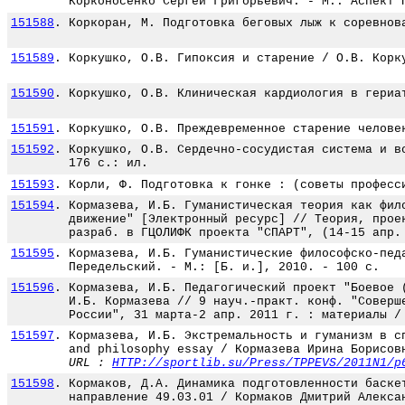
Корконосенко Сергей Григорьевич. - М.: Аспект 
151588
.
Коркоран, М. Подготовка беговых лыж к соревнов
151589
.
Коркушко, О.В. Гипоксия и старение / О.В. Корк
151590
.
Коркушко, О.В. Клиническая кардиология в гериа
151591
.
Коркушко, О.В. Преждевременное старение челове
151592
.
Коркушко, О.В. Сердечно-сосудистая система и в
176 с.: ил.
151593
.
Корли, Ф. Подготовка к гонке : (советы професс
151594
.
Кормазева, И.Б. Гуманистическая теория как фил
движение" [Электронный ресурс] // Теория, прое
разраб. в ГЦОЛИФК проекта "СПАРТ", (14-15 апр.
151595
.
Кормазева, И.Б. Гуманистические философско-пед
Передельский. - М.: [Б. и.], 2010. - 100 с.
151596
.
Кормазева, И.Б. Педагогический проект "Боевое 
И.Б. Кормазева // 9 науч.-практ. конф. "Соверш
России", 31 марта-2 апр. 2011 г. : материалы /
151597
.
Кормазева, И.Б. Экстремальность и гуманизм в с
and philosophy essay / Кормазева Ирина Борисов
URL :
HTTP://sportlib.su/Press/TPPEVS/2011N1/p
151598
.
Кормаков, Д.А. Динамика подготовленности баске
направление 49.03.01 / Кормаков Дмитрий Алекса