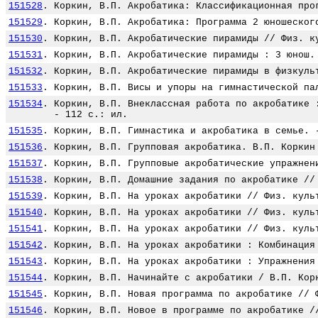
151528
.
Коркин, В.П. Акробатика: Классификационная про
151529
.
Коркин, В.П. Акробатика: Программа 2 юношеског
151530
.
Коркин, В.П. Акробатические пирамиды // Физ. к
151531
.
Коркин, В.П. Акробатические пирамиды : 3 юнош.
151532
.
Коркин, В.П. Акробатические пирамиды в физкуль
151533
.
Коркин, В.П. Висы и упоры на гимнастической па
151534
.
Коркин, В.П. Внеклассная работа по акробатике 
- 112 с.: ил.
151535
.
Коркин, В.П. Гимнастика и акробатика в семье. 
151536
.
Коркин, В.П. Групповая акробатика. В.П. Коркин
151537
.
Коркин, В.П. Групповые акробатические упражнен
151538
.
Коркин, В.П. Домашние задания по акробатике //
151539
.
Коркин, В.П. На уроках акробатики // Физ. куль
151540
.
Коркин, В.П. На уроках акробатики // Физ. куль
151541
.
Коркин, В.П. На уроках акробатики // Физ. куль
151542
.
Коркин, В.П. На уроках акробатики : Комбинация
151543
.
Коркин, В.П. На уроках акробатики : Упражнения
151544
.
Коркин, В.П. Начинайте с акробатики / В.П. Кор
151545
.
Коркин, В.П. Новая программа по акробатике // 
151546
.
Коркин, В.П. Новое в программе по акробатике /