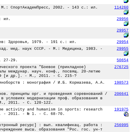
 М.: СпортАкадемПресс, 2002. - 143 с.: ил.
114260
: ил.
29956
29957
ев: Здоровья, 1979. - 191 с.: ил.
29954
кад. мед. наук СССР. - М.: Медицина, 1983. -
29955
. 27-29.
50654
ического проекта "Боевое (прикладное)
276725
алы междунар. науч. конф., посвящ. 20-летию
Ф [и др.]. - М., 2011. - С. 215-?
иноборств : монография / И.Б. Кормазева, А.А.
198573
нов. принципы орг. и проведения соревнований /
206641
 в условиях модернизации проф. образования в
М., 2011. - С. 120-122.
me activity and humanism in sports: research
191975
. - 2011. - № 1. - С. 68-70.
ктронный ресурс] : вып. квалификац. работа :
256995
учреждение высш. образования "Рос. гос. ун-т