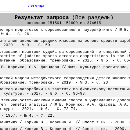
Легенда
Результат запроса
(Все разделы)
показано 151501-151600 из 374615
ие при подготовке к соревнованиям в пауэрлифтинге / Ю.В.
 № 4. - С. 26.
спитания школьниц средних классов на основе средств аэро
- 2020. - № 9. - С. 50.
ствования практики судейства соревнований по спортивной 
ractice of judging sports aerobics competitions in the k
питание, образование, тренировка. - 2025. - № 5. - С. 66
.В. Коричко, С.А. Давыдова // Физ. культура: воспитание,
ческой модели методического сопровождения детско-юношеск
образование, тренировка. - 2019. - № 3. - С. 23.
лексов аквааэробики на занятиях по физическому воспитани
. культуры. - 2017. - № 6. - С. 96-98.
 технико-эстетическими видами спорта в учреждениях допол
ren: benefit analysis / Ю.В. Коричко, А.А. Красова, А.А.
в журн. - 2021. - № 6. - С. 72-74.
 - 1957. - № 4. - С. 22.
занятиях / Коркин В., Коркина И. // Спорт в шк. - 2000. 
занятиях / Коркин В., Коркина И. // Спорт в шк. - 2000. 