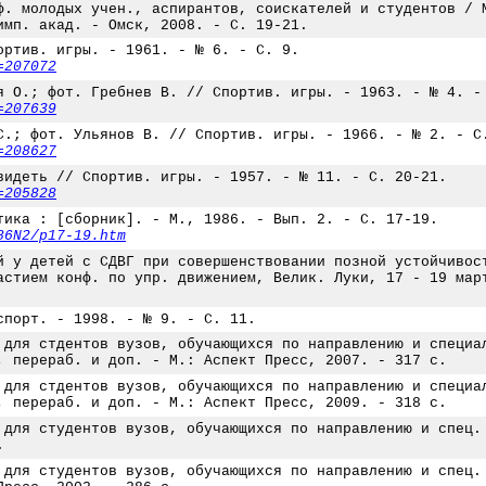
ф. молодых учен., аспирантов, соискателей и студентов / 
имп. акад. - Омск, 2008. - С. 19-21.
ортив. игры. - 1961. - № 6. - С. 9.
=207072
я О.; фот. Гребнев В. // Спортив. игры. - 1963. - № 4. -
=207639
С.; фот. Ульянов В. // Спортив. игры. - 1966. - № 2. - С
=208627
видеть // Спортив. игры. - 1957. - № 11. - С. 20-21.
=205828
тика : [сборник]. - М., 1986. - Вып. 2. - С. 17-19.
86N2/p17-19.htm
й у детей с СДВГ при совершенствовании позной устойчивос
астием конф. по упр. движением, Велик. Луки, 17 - 19 мар
спорт. - 1998. - № 9. - С. 11.
 для стдентов вузов, обучающихся по направлению и специа
, перераб. и доп. - М.: Аспект Пресс, 2007. - 317 с.
 для стдентов вузов, обучающихся по направлению и специа
, перераб. и доп. - М.: Аспект Пресс, 2009. - 318 с.
 для студентов вузов, обучающихся по направлению и спец.
.
 для студентов вузов, обучающихся по направлению и спец.