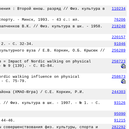
оения : Второй юнош. разряд // Физ. культура в
110234
спорту. - Минск, 1993. - 43 с.: ил.
76206
рапченков В.К. // Физ. культура в шк. - 1958.
218240
220157
 2. - С. 32-34.
91046
культурного вуза / Е.В. Коркин, О.Б. Крысюк //
256289
в = Impact of Nordic walking on physical
258723
- № 9 (139). - С. 81-84.
ordic walking influence on physical
258673
 - С. 75-79.
айона (ХМАО-Югра) / С.Е. Коркин, Р.И.
244303
. // Физ. культура в шк. - 1997. - № 1. - С.
93126
95090
 44-46.
91215
ы совершенствования физ. культуры, спорта и
282292