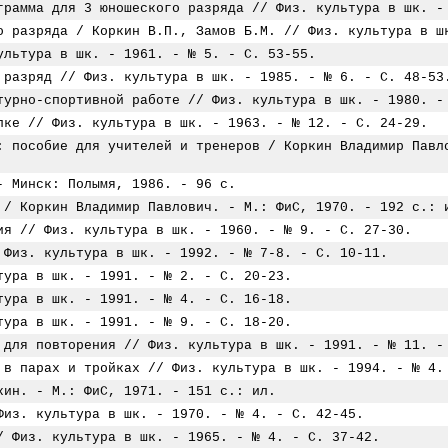
грамма для 3 юношеского разряда // Физ. культура в шк. -
о разряда / Коркин В.П., Замов Б.М. // Физ. культура в ш
ультура в шк. - 1961. - № 5. - С. 53-55.
 разряд // Физ. культура в шк. - 1985. - № 6. - С. 48-53
турно-спортивной работе // Физ. культура в шк. - 1980. -
лке // Физ. культура в шк. - 1963. - № 12. - С. 24-29.
: пособие для учителей и тренеров / Коркин Владимир Павл
- Минск: Полымя, 1986. - 96 с.
 / Коркин Владимир Павлович. - М.: ФиС, 1970. - 192 с.: 
ия // Физ. культура в шк. - 1960. - № 9. - С. 27-30.
 Физ. культура в шк. - 1992. - № 7-8. - С. 10-11.
тура в шк. - 1991. - № 2. - С. 20-23.
тура в шк. - 1991. - № 4. - С. 16-18.
тура в шк. - 1991. - № 9. - С. 18-20.
 для повторения // Физ. культура в шк. - 1991. - № 11. -
 в парах и тройках // Физ. культура в шк. - 1994. - № 4.
кин. - М.: ФиС, 1971. - 151 с.: ил.
Физ. культура в шк. - 1970. - № 4. - С. 42-45.
/ Физ. культура в шк. - 1965. - № 4. - С. 37-42.