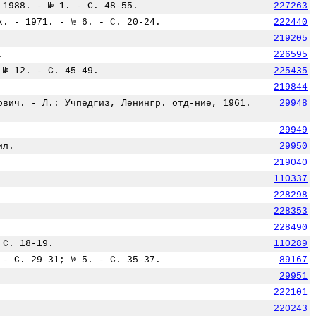
 1988. - № 1. - С. 48-55.
227263
к. - 1971. - № 6. - С. 20-24.
222440
219205
.
226595
 № 12. - С. 45-49.
225435
219844
ович. - Л.: Учпедгиз, Ленингр. отд-ние, 1961.
29948
29949
ил.
29950
219040
110337
228298
228353
228490
 С. 18-19.
110289
 - С. 29-31; № 5. - С. 35-37.
89167
29951
222101
220243