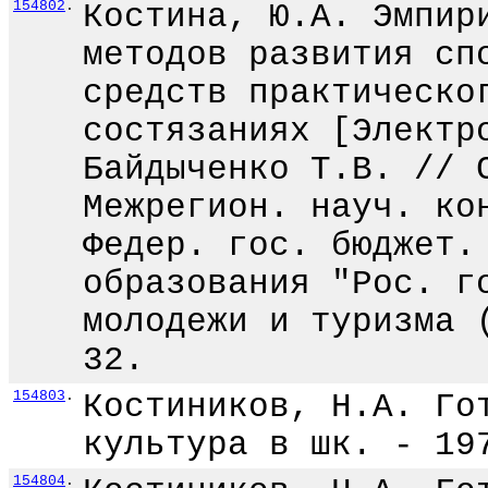
154802
.
Костина, Ю.А. Эмпир
методов развития сп
средств практическо
состязаниях [Электр
Байдыченко Т.В. // 
Межрегион. науч. ко
Федер. гос. бюджет.
образования "Рос. г
молодежи и туризма 
32.
154803
.
Костиников, Н.А. Го
культура в шк. - 19
154804
.