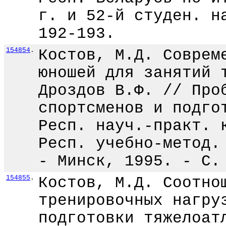
г. и 52-й студен. н
192-193.
154854
.
Костов, М.Д. Соврем
юношей для занятий 
Дроздов В.Ф. // Про
спортсменов и подго
Респ. науч.-практ. 
Респ. учебно-метод.
- Минск, 1995. - С.
154855
.
Костов, М.Д. Соотно
тренировочных нагру
подготовки тяжелоат