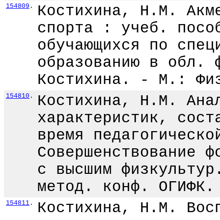
154809
.
Костихина, Н.М. Акм
спорта : учеб. посо
обучающихся по спец
образованию в обл. 
Костихина. - М.: Фи
154810
.
Костихина, Н.М. Ана
характеристик, сост
время педагогическо
Совершенствование ф
с высшим физкультур
метод. конф. ОГИФК.
154811
.
Костихина, Н.М. Вос