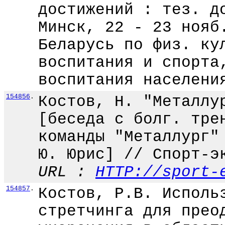
достижений : тез. д
Минск, 22 - 23 нояб
Беларусь по физ. ку
воспитания и спорта
воспитания населени
154856
.
Костов, Н. "Металлу
[беседа с болг. тре
команды "Металлург"
Ю. Юрис] // Спорт-э
URL :
HTTP://sport-
154857
.
Костов, Р.В. Исполь
стретчинга для прео