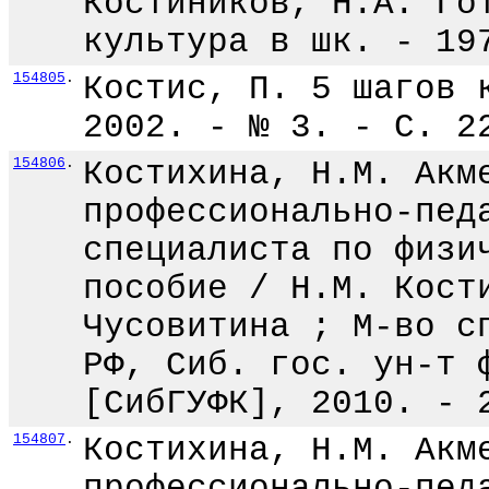
Костиников, Н.А. Го
культура в шк. - 19
154805
.
Костис, П. 5 шагов 
2002. - № 3. - С. 2
154806
.
Костихина, Н.М. Акм
профессионально-пед
специалиста по физи
пособие / Н.М. Кост
Чусовитина ; М-во с
РФ, Сиб. гос. ун-т 
[СибГУФК], 2010. - 
154807
.
Костихина, Н.М. Акм
профессионально-пед