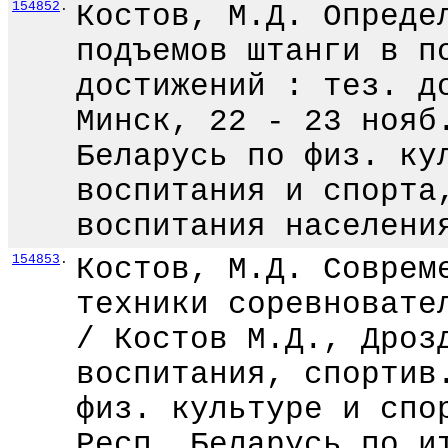
154852
.
Костов, М.Д. Опреде
подъемов штанги в п
достижений : тез. д
Минск, 22 - 23 нояб
Беларусь по физ. ку
воспитания и спорта
воспитания населени
154853
.
Костов, М.Д. Соврем
техники соревновате
/ Костов М.Д., Дроз
воспитания, спортив
физ. культуре и спо
Респ. Беларусь по и