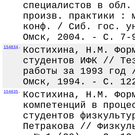
специалистов в обл.
произв. практики : 
конф. / Сиб. гос. у
Омск, 2004. - С. 7-
154834
.
Костихина, Н.М. Фор
студентов ИФК // Те
работы за 1993 год 
Омск, 1994. - С. 12
154835
.
Костихина, Н.М. Фор
компетенций в проце
студентов физкульту
Петракова // Физкул