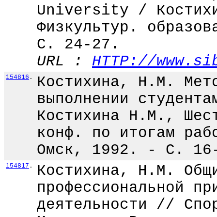
University / Костих
Физкультур. образов
С. 24-27.
URL :
HTTP://www.si
154816
.
Костихина, Н.М. Мет
выполнении студента
Костихина Н.М., Шес
конф. по итогам раб
Омск, 1992. - С. 16
154817
.
Костихина, Н.М. Общ
профессиональной пр
деятельности // Спо