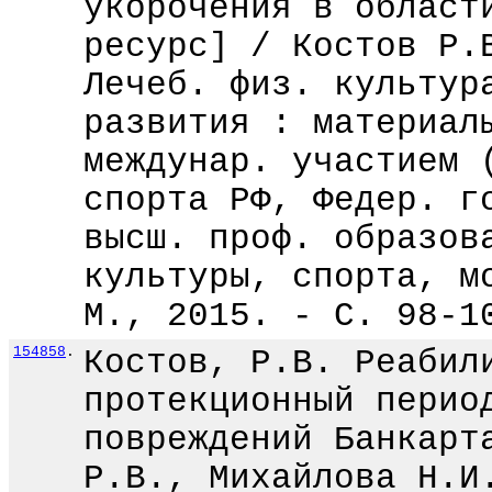
укорочения в област
ресурс] / Костов Р.
Лечеб. физ. культур
развития : материал
междунар. участием 
спорта РФ, Федер. г
высш. проф. образов
культуры, спорта, м
М., 2015. - С. 98-1
154858
.
Костов, Р.В. Реабил
протекционный перио
повреждений Банкарт
Р.В., Михайлова Н.И