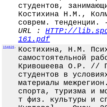
студентов, занимающ
Костихина Н.М., Кол
соврем. тенденции. 
URL :
HTTP://lib.sp
161.pdf
154826
.
Костихина, Н.М. Пси
самостоятельной раб
Кривошеева О.Р. // 
студентов в условия
материалы межрегион
спорта, туризма и м
т физ. культуры и с