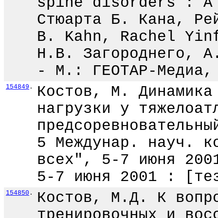
spine disorders : A
Стюарта Б. Кана, Ре
B. Kahn, Rachel Yin
Н.В. Загороднего, А
- М.: ГЕОТАР-Медиа,
154849
.
Костов, М. Динамика
нагрузки у тяжелоат
предсоревновательны
5 Междунар. науч. к
всех", 5-7 июня 200
5-7 июня 2001 : [те
154850
.
Костов, М.Д. К вопр
тренировочных и вос