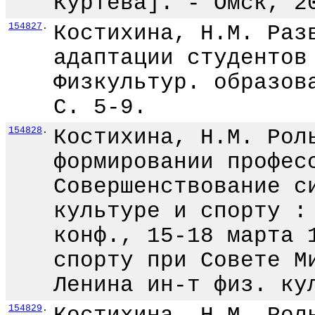
Куртева]. - Омск, 2
154827
.
Костихина, Н.М. Раз
адаптации студентов
Физкультур. образов
С. 5-9.
154828
.
Костихина, Н.М. Рол
формировании профес
Совершенствование с
культуре и спорту :
конф., 15-18 марта 
спорту при Совете М
Ленина ин-т физ. ку
154829
.