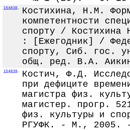
154838
.
Костихина, Н.М. Фор
компетентности спец
спорту / Костихина 
: [Ежегодник] / Фед
спорту, Сиб. гос. у
общ. ред. В.А. Аики
154839
.
Костич, Ф.Д. Исслед
при дефиците времен
магистра физ. культ
магистер. прогр. 52
физ. культуры и спо
РГУФК. - М., 2005. 