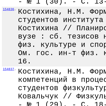
- № 1 (30). - С. 13
154836
.
Костихина, Н.М. Фор
студентов института
Костихина // Планир
вузе : сб. тезисов 
физ. культуре и спо
Ом. гос. ин-т физ. 
16.
154837
.
Костихина, Н.М. Фор
компетенций в проце
студентов физкульту
Ковальчук // Физкул
- № 1 (29). - С. 18