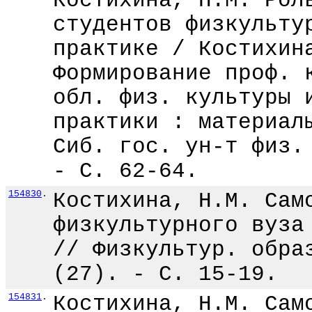
Костихина, Н.М. Рол
студентов физкульту
практике / Костихин
Формирование проф. 
обл. физ. культуры 
практики : материал
Сиб. гос. ун-т физ.
- С. 62-64.
154830
.
Костихина, Н.М. Сам
физкультурного вуза
// Физкультур. обра
(27). - С. 15-19.
154831
.
Костихина, Н.М. Сам