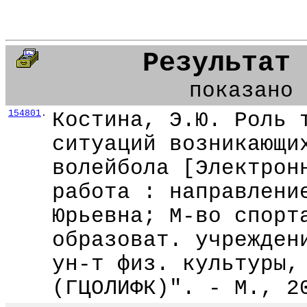
Результат 
показано 
154801
.
Костина, Э.Ю. Роль 
ситуаций возникающи
волейбола [Электрон
работа : направлени
Юрьевна; М-во спорт
образоват. учрежден
ун-т физ. культуры,
(ГЦОЛИФК)". - М., 2