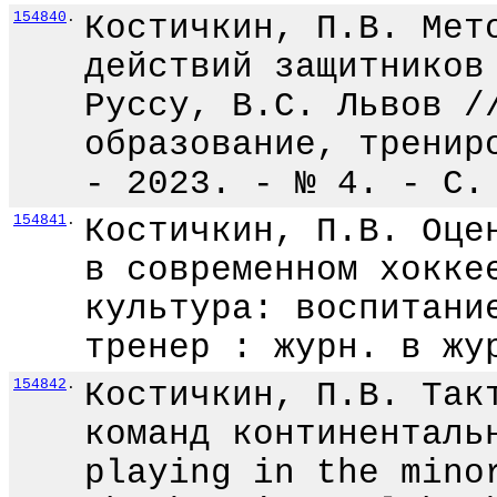
154840
.
Костичкин, П.В. Мет
действий защитников
Руссу, В.С. Львов /
образование, тренир
- 2023. - № 4. - С.
154841
.
Костичкин, П.В. Оце
в современном хокке
культура: воспитани
тренер : журн. в жу
154842
.
Костичкин, П.В. Так
команд континенталь
playing in the mino