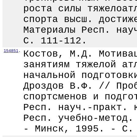
роста силы тяжелоат
спорта высш. достиж
Материалы Респ. нау
С. 111-112.
154851
.
Костов, М.Д. Мотива
занятиям тяжелой ат
начальной подготовк
Дроздов В.Ф. // Про
спортсменов и подго
Респ. науч.-практ. 
Респ. учебно-метод.
- Минск, 1995. - С.