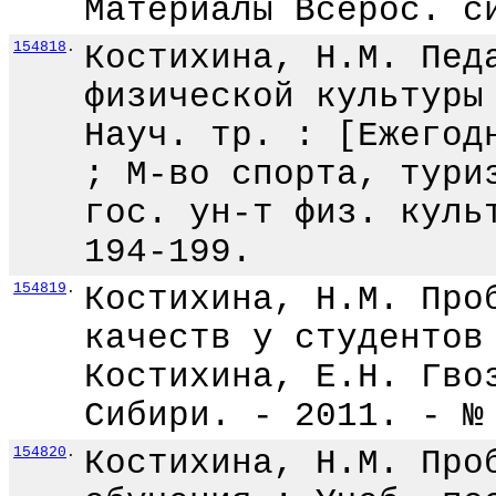
Материалы Всерос. с
154818
.
Костихина, Н.М. Пед
физической культуры
Науч. тр. : [Ежегод
; М-во спорта, тури
гос. ун-т физ. куль
194-199.
154819
.
Костихина, Н.М. Про
качеств у студентов
Костихина, Е.Н. Гво
Сибири. - 2011. - №
154820
.
Костихина, Н.М. Про