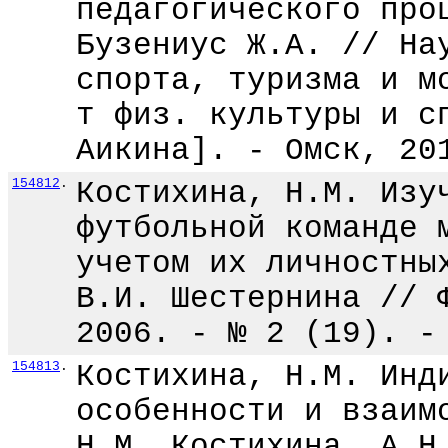
педагогического про
Бузениус Ж.А. // На
спорта, туризма и м
т физ. культуры и с
Аикина]. - Омск, 20
154812
.
Костихина, Н.М. Изу
футбольной команде 
учетом их личностны
В.И. Шестернина // 
2006. - № 2 (19). -
154813
.
Костихина, Н.М. Инд
особенности и взаим
Н.М. Костихина, А.Н