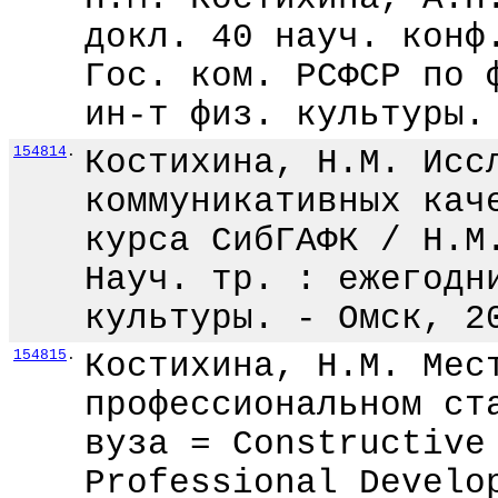
докл. 40 науч. конф
Гос. ком. РСФСР по 
ин-т физ. культуры.
154814
.
Костихина, Н.М. Исс
коммуникативных кач
курса СибГАФК / Н.М
Науч. тр. : ежегодн
культуры. - Омск, 2
154815
.
Костихина, Н.М. Мес
профессиональном ст
вуза = Constructive
Professional Develo