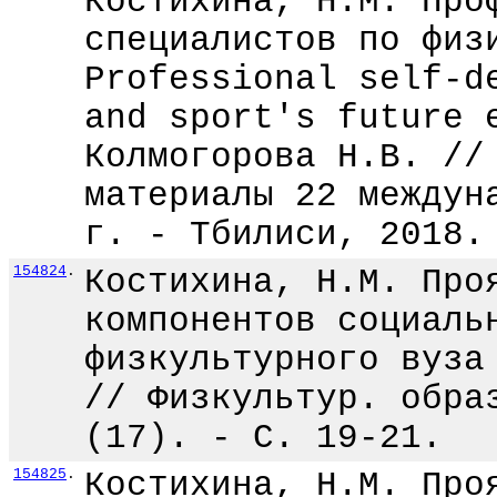
Костихина, Н.М. Про
специалистов по физ
Professional self-d
and sport's future 
Колмогорова Н.В. //
материалы 22 междун
г. - Тбилиси, 2018.
154824
.
Костихина, Н.М. Про
компонентов социаль
физкультурного вуза
// Физкультур. обра
(17). - С. 19-21.
154825
.
Костихина, Н.М. Про