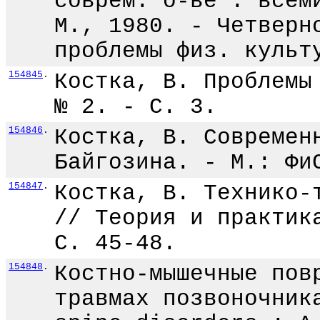
соврем. о-ве : всем
М., 1980. - Четверн
проблемы физ. культ
154845
.
Костка, В. Проблемы
№ 2. - С. 3.
154846
.
Костка, В. Современ
Байгозина. - М.: Фи
154847
.
Костка, В. Технико-
// Теория и практик
С. 45-48.
154848
.
Костно-мышечные пов
травмах позвоночник