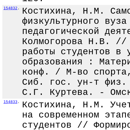
154832
.
Костихина, Н.М. Сам
физкультурного вуза
педагогической деят
Колмогорова Н.В. //
работы студентов в 
образования : Матер
конф. / М-во спорта
Сиб. гос. ун-т физ.
С.Г. Куртева. - Омс
154833
.
Костихина, Н.М. Уче
на современном этап
студентов // Формир