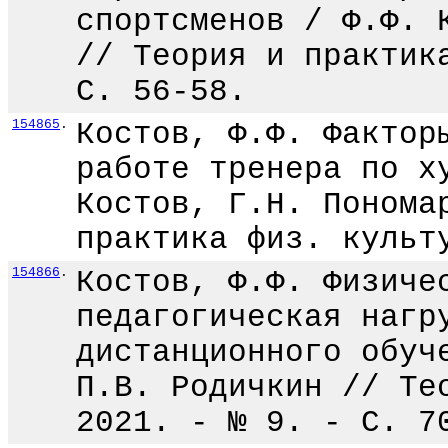
спортсменов / Ф.Ф. 
// Теория и практик
С. 56-58.
154865
.
Костов, Ф.Ф. Фактор
работе тренера по х
Костов, Г.Н. Понома
практика физ. культ
154866
.
Костов, Ф.Ф. Физиче
педагогическая нагр
дистанционного обуч
П.В. Родичкин // Те
2021. - № 9. - С. 7