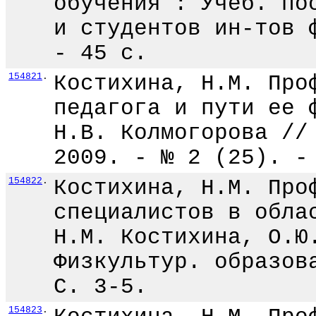
обучения : Учеб. по
и студентов ин-тов 
- 45 с.
154821
.
Костихина, Н.М. Про
педагога и пути ее 
Н.В. Колмогорова //
2009. - № 2 (25). -
154822
.
Костихина, Н.М. Про
специалистов в обла
Н.М. Костихина, О.Ю
Физкультур. образов
С. 3-5.
154823
.