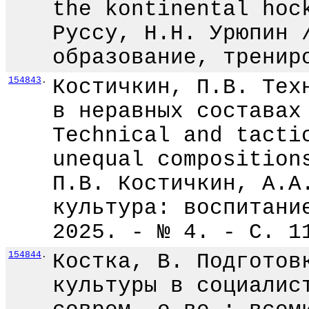
the kontinental hoc
Руссу, Н.Н. Урюпин 
образование, тренир
154843
.
Костичкин, П.В. Тех
в неравных составах
Technical and tacti
unequal composition
П.В. Костичкин, А.А
культура: воспитани
2025. - № 4. - С. 1
154844
.
Костка, В. Подготов
культуры в социалис