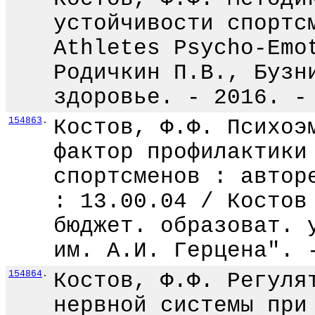
устойчивости спортс
Athletes Psycho-Emo
Родичкин П.В., Бузн
здоровье. - 2016. -
154863
.
Костов, Ф.Ф. Психоэ
фактор профилактики
спортсменов : автор
: 13.00.04 / Костов
бюджет. образоват. 
им. А.И. Герцена". 
154864
.
Костов, Ф.Ф. Регуля
нервной системы при