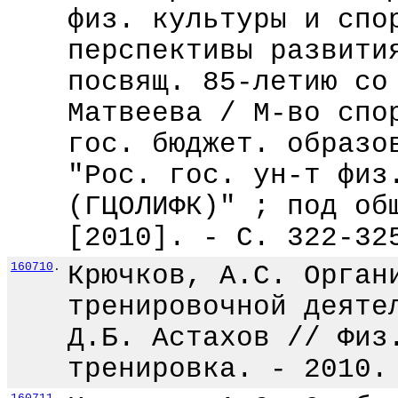
физ. культуры и спо
перспективы развити
посвящ. 85-летию со
Матвеева / М-во спо
гос. бюджет. образо
"Рос. гос. ун-т физ
(ГЦОЛИФК)" ; под об
[2010]. - С. 322-32
160710
.
Крючков, А.С. Орган
тренировочной деяте
Д.Б. Астахов // Физ
тренировка. - 2010.