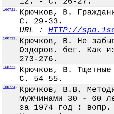
12. - С. 26-27.
160721
.
Крючков, В. Граждан
С. 29-33.
URL :
HTTP://spo.1s
160722
.
Крючков, В. Не забы
Оздоров. бег. Как и
273-276.
160723
.
Крючков, В. Тщетные
С. 54-55.
160724
.
Крючков, В.В. Метод
мужчинами 30 - 60 л
за 1974 год : вопр.