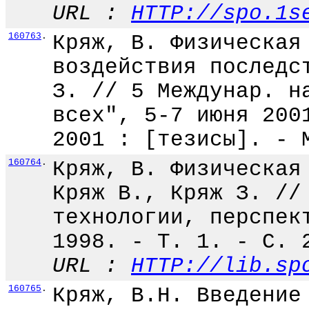
URL :
HTTP://spo.1s
160763
.
Кряж, В. Физическая
воздействия последс
З. // 5 Междунар. н
всех", 5-7 июня 200
2001 : [тезисы]. - 
160764
.
Кряж, В. Физическая
Кряж В., Кряж З. //
технологии, перспек
1998. - Т. 1. - С. 
URL :
HTTP://lib.sp
160765
.
Кряж, В.Н. Введение