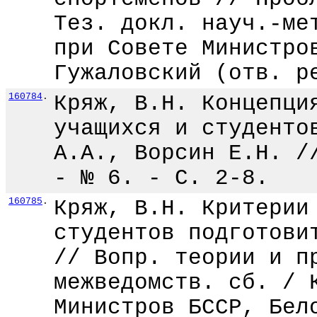
Тез. докл. науч.-ме
при Совете Министро
Гужаловский (отв. р
160784
.
Кряж, В.Н. Концепци
учащихся и студенто
А.А., Ворсин Е.Н. /
- № 6. - С. 2-8.
160785
.
Кряж, В.Н. Критерии
студентов подготови
// Вопр. теории и п
межведомств. сб. / 
Министров БССР, Бел