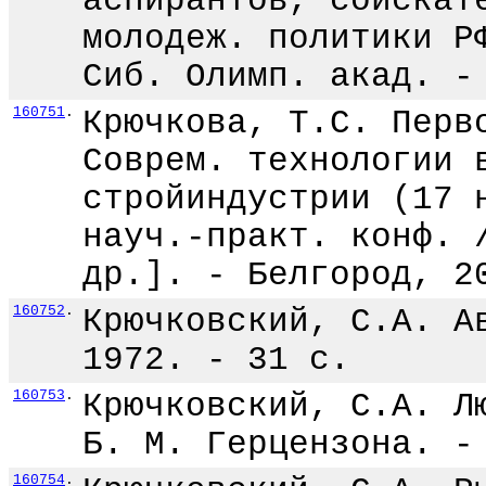
аспирантов, соискат
молодеж. политики Р
Сиб. Олимп. акад. -
160751
.
Крючкова, Т.С. Перв
Соврем. технологии 
стройиндустрии (17 
науч.-практ. конф. 
др.]. - Белгород, 2
160752
.
Крючковский, С.А. А
1972. - 31 с.
160753
.
Крючковский, С.А. Л
Б. М. Герцензона. -
160754
.