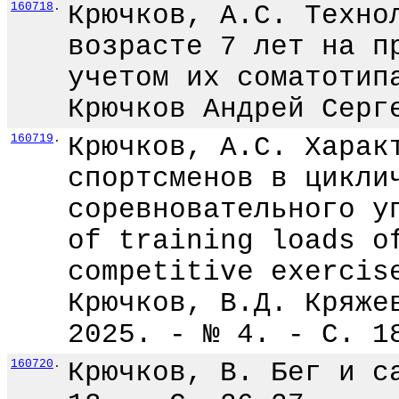
160718
.
Крючков, А.С. Техно
возрасте 7 лет на п
учетом их соматотип
Крючков Андрей Серг
160719
.
Крючков, А.С. Харак
спортсменов в цикли
соревновательного у
of training loads o
competitive exercis
Крючков, В.Д. Кряже
2025. - № 4. - С. 1
160720
.
Крючков, В. Бег и с