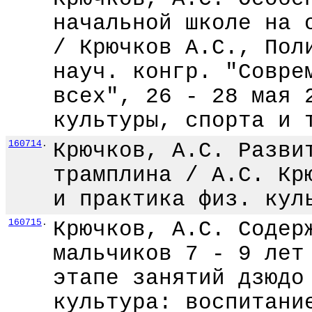
начальной школе на 
/ Крючков А.С., Пол
науч. конгр. "Совре
всех", 26 - 28 мая 
культуры, спорта и 
160714
.
Крючков, А.С. Разви
трамплина / А.С. Кр
и практика физ. кул
160715
.
Крючков, А.С. Содер
мальчиков 7 - 9 лет
этапе занятий дзюдо
культура: воспитани