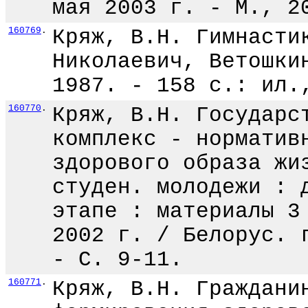
мая 2003 г. - М., 2
160769
.
Кряж, В.Н. Гимнасти
Николаевич, Ветошки
1987. - 158 с.: ил.
160770
.
Кряж, В.Н. Государс
комплекс - норматив
здорового образа жи
студен. молодежи : 
этапе : материалы 3
2002 г. / Белорус. 
- С. 9-11.
160771
.
Кряж, В.Н. Граждани