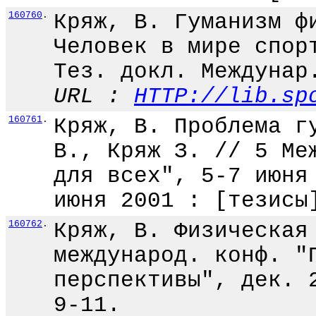
160760
.
Кряж, В. Гуманизм ф
Человек в мире спор
Тез. докл. Междунар
URL :
HTTP://lib.sp
160761
.
Кряж, В. Проблема г
В., Кряж З. // 5 Ме
для всех", 5-7 июня
июня 2001 : [тезисы
160762
.
Кряж, В. Физическая
международ. конф. "
перспективы", дек. 
9-11.