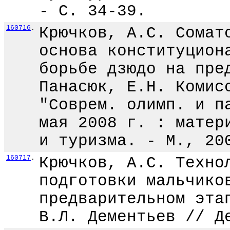
- С. 34-39.
160716
.
Крючков, А.С. Сомат
основа конституцион
борьбе дзюдо на пре
Панасюк, Е.Н. Комис
"Соврем. олимп. и п
мая 2008 г. : матер
и туризма. - М., 20
160717
.
Крючков, А.С. Техно
подготовки мальчико
предварительном эта
В.Л. Дементьев // Д