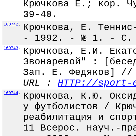
Крючкова Е.; кор. Ч
39-40.
160742
.
Крючкова, Е. Теннис
- 1992. - № 1. - С.
160743
.
Крючкова, Е.И. Екат
Звонаревой" : [бесе
Зап. Е. Федяков] //
URL :
HTTP://sport-
160744
.
Крючкова, К.Ю. Окси
у футболистов / Крю
реабилитация и спор
11 Всерос. науч.-пр