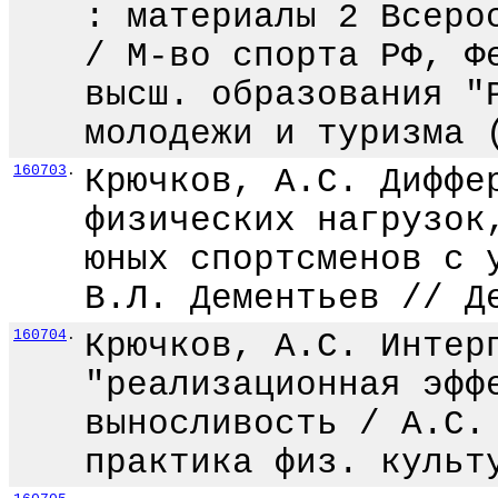
: материалы 2 Всеро
/ М-во спорта РФ, Ф
высш. образования "
молодежи и туризма 
160703
.
Крючков, А.С. Диффе
физических нагрузок
юных спортсменов с 
В.Л. Дементьев // Д
160704
.
Крючков, А.С. Интер
"реализационная эфф
выносливость / А.С.
практика физ. культ