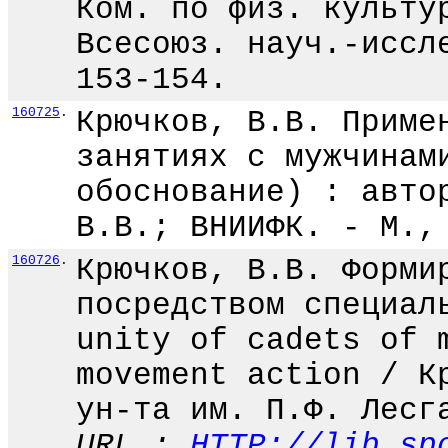
Ком. по физ. культу
Всесоюз. науч.-иссл
153-154.
160725
.
Крючков, В.В. Приме
занятиях с мужчинам
обоснование) : авто
В.В.; ВНИИФК. - М.,
160726
.
Крючков, В.В. Форми
посредством специал
unity of cadets of 
movement action / К
ун-та им. П.Ф. Лесг
URL :
HTTP://lib.sp