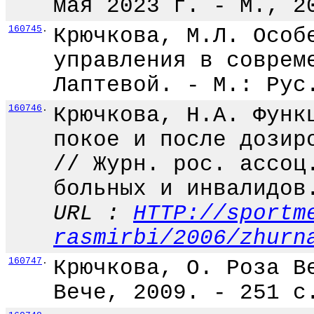
мая 2023 г. - М., 2
160745
.
Крючкова, М.Л. Особ
управления в соврем
Лаптевой. - М.: Рус
160746
.
Крючкова, Н.А. Функ
покое и после дозир
// Журн. рос. ассоц
больных и инвалидов
URL :
HTTP://sportm
rasmirbi/2006/zhurn
160747
.
Крючкова, О. Роза В
Вече, 2009. - 251 с