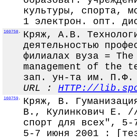
образоват. учрежден
культуры, спорта, м
1 электрон. опт. ди
160758
.
Кряж, А.В. Технолог
деятельностью профе
филиалах вуза = The
management of the t
зап. ун-та им. П.Ф.
URL :
HTTP://lib.sp
160759
.
Кряж, В. Гуманизаци
В., Кулинкович Е. /
спорт для всех", 5-
5-7 июня 2001 : [те