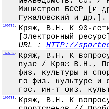
межведомств. сб. / 
Министров БССР [и д
Гужаловский и др.].
160781
.
Кряж, В.Н. К 90-лет
[Электронный ресурс
URL :
HTTP://sporte
160782
.
Кряж, В.Н. К вопрос
вузе / Кряж В.Н., П
физ. культуры и спо
по физ. культуре и 
гос. ин-т физ. куль
160783
.
Кряж, В.Н. К вопрос
спортсменов // Проб