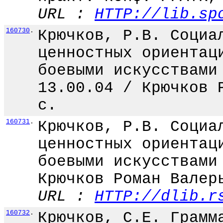
URL :
HTTP://lib.sp
160730
.
Крючков, Р.В. Социа
ценностных ориентац
боевыми искусствами
13.00.04 / Крючков 
с.
160731
.
Крючков, Р.В. Социа
ценностных ориентац
боевыми искусствами
Крючков Роман Валер
URL :
HTTP://dlib.r
160732
.
Крючков, С.Е. Грамм