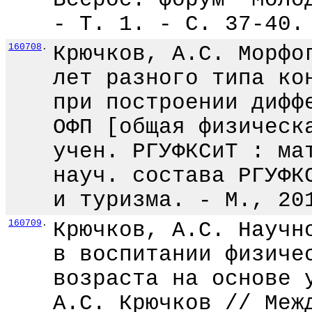
- Т. 1. - С. 37-40.
160708
.
Крючков, А.С. Морфо
лет разного типа ко
при построении дифф
ОФП [общая физическ
учен. РГУФКСиТ : ма
науч. состава РГУФК
и туризма. - М., 20
160709
.
Крючков, А.С. Научн
в воспитании физиче
возраста на основе 
А.С. Крючков // Меж