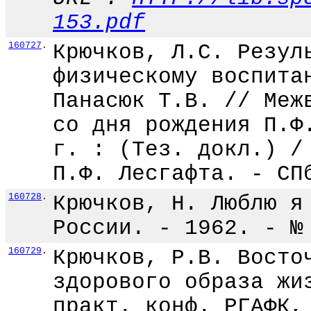
153.pdf
160727
.
Крючков, Л.С. Резул
физическому воспита
Панасюк Т.В. // Меж
со дня рождения П.Ф
г. : (Тез. докл.) /
П.Ф. Лесгафта. - СП
160728
.
Крючков, Н. Люблю я
России. - 1962. - №
160729
.
Крючков, Р.В. Восто
здорового образа жи
практ. конф. РГАФК,