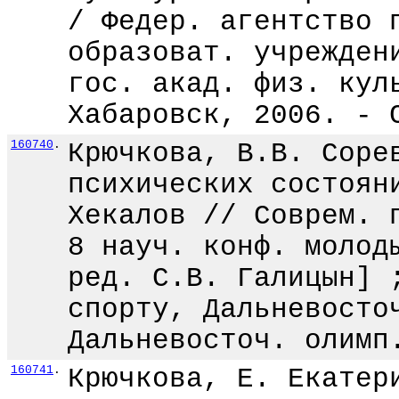
/ Федер. агентство 
образоват. учрежден
гос. акад. физ. кул
Хабаровск, 2006. - 
160740
.
Крючкова, В.В. Соре
психических состоян
Хекалов // Соврем. 
8 науч. конф. молод
ред. С.В. Галицын] 
спорту, Дальневосто
Дальневосточ. олимп
160741
.
Крючкова, Е. Екатер