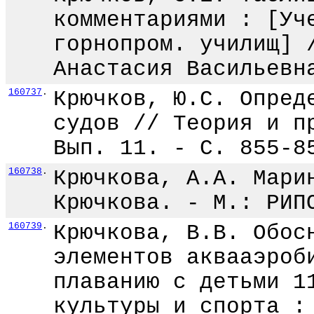
комментариями : [Уч
горнопром. училищ] 
Анастасия Васильевн
160737
.
Крючков, Ю.С. Опред
судов // Теория и п
Вып. 11. - С. 855-8
160738
.
Крючкова, А.А. Мари
Крючкова. - М.: РИП
160739
.
Крючкова, В.В. Обос
элементов аквааэроб
плаванию с детьми 1
культуры и спорта :