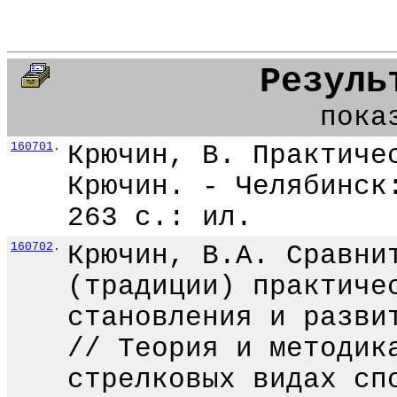
Резуль
пока
160701
.
Крючин, В. Практиче
Крючин. - Челябинск
263 с.: ил.
160702
.
Крючин, В.А. Сравни
(традиции) практиче
становления и разви
// Теория и методик
стрелковых видах сп