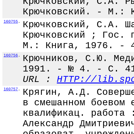
Крючковский, С.А. Р
Крючковский. - М.: 
160755
.
Крючковский, С.А. Ш
Крючковский ; Гос. 
М.: Книга, 1976. - 
160756
.
Крючников, С.Ю. Мед
1991. - № 4. - С. 4
URL :
HTTP://lib.sp
160757
.
Крягин, А.Д. Соверш
в смешанном боевом 
квалификац. работа 
Александр Дмитриеви