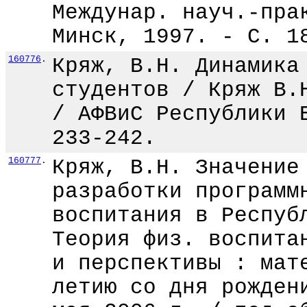
Междунар. науч.-пра
Минск, 1997. - С. 1
160776
.
Кряж, В.Н. Динамика
студентов / Кряж В.
/ АФВиС Республики 
233-242.
160777
.
Кряж, В.Н. Значение
разработки программ
воспитания в Респуб
Теория физ. воспита
и перспективы : мат
летию со дня рожден