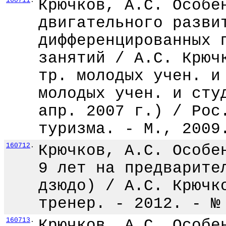
160711
.
Крючков, А.С. Особе
двигательного разви
дифференцированных 
занятий / А.С. Крюч
тр. молодых учен. и
молодых учен. и сту
апр. 2007 г.) / Рос
туризма. - М., 2009
160712
.
Крючков, А.С. Особе
9 лет на предварите
дзюдо) / А.С. Крючк
тренер. - 2012. - №
160713
.
Крючков, А.С. Особе