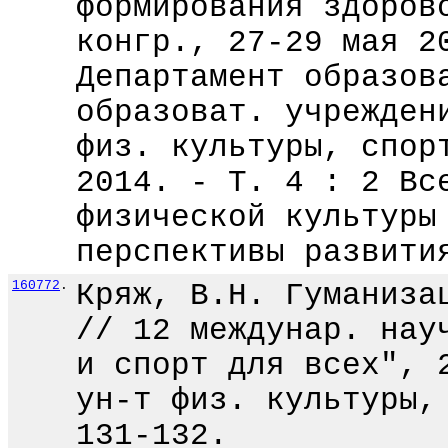
формирования здоров
конгр., 27-29 мая 2
Департамент образов
образоват. учрежден
физ. культуры, спор
2014. - Т. 4 : 2 Вс
физической культуры
перспективы развити
160772
.
Кряж, В.Н. Гуманиза
// 12 междунар. нау
и спорт для всех", 
ун-т физ. культуры,
131-132.