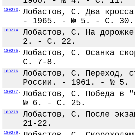
1960. - № 4. - С. 11.
180273
.
Лобастов, С. Два кросса
- 1965. - № 5. - С. 30.
180274
.
Лобастов, С. На дорожке
2. - С. 22.
180275
.
Лобастов, С. Осанка ско
С. 7-8.
180276
.
Лобастов, С. Переход, с
России. - 1961. - № 5. 
180277
.
Лобастов, С. Победа в "
№ 6. - С. 25.
180278
.
Лобастов, С. После экза
21-22.
180279
.