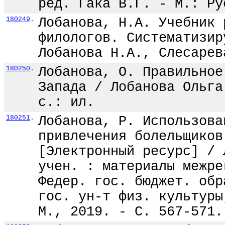
ред. Гака В.Г. - М.: Ру
180249
.
Лобанова, Н.А. Учебник 
филологов. Систематизир
Лобанова Н.А., Слесарев
180250
.
Лобанова, О. Правильное
Запада / Лобанова Ольга
с.: ил.
180251
.
Лобанова, Р. Использова
привлечения болельщиков
[Электронный ресурс] / 
учен. : материалы межре
Федер. гос. бюджет. обр
гос. ун-т физ. культуры
М., 2019. - С. 567-571.