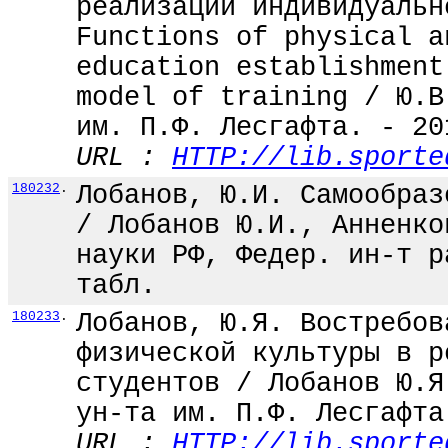
реализации индивидуальн
Functions of physical a
education establishment
model of training / Ю.В
им. П.Ф. Лесгафта. - 20
URL :
HTTP://lib.sporte
180232
.
Лобанов, Ю.И. Самообраз
/ Лобанов Ю.И., Анненко
науки РФ, Федер. ин-т р
табл.
180233
.
Лобанов, Ю.Я. Востребов
физической культуры в р
студентов / Лобанов Ю.Я
ун-та им. П.Ф. Лесгафта
URL :
HTTP://lib.sporte