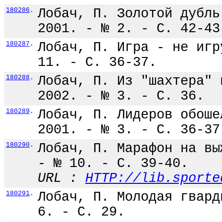
180286
.
Лобач, П. Золотой дубль
2001. - № 2. - С. 42-43
180287
.
Лобач, П. Игра - не игр
11. - С. 36-37.
180288
.
Лобач, П. Из "шахтера" 
2002. - № 3. - С. 36.
180289
.
Лобач, П. Лидеров обоше
2001. - № 3. - С. 36-37
180290
.
Лобач, П. Марафон на вы
- № 10. - С. 39-40.
URL :
HTTP://lib.sporte
180291
.
Лобач, П. Молодая гвард
6. - С. 29.