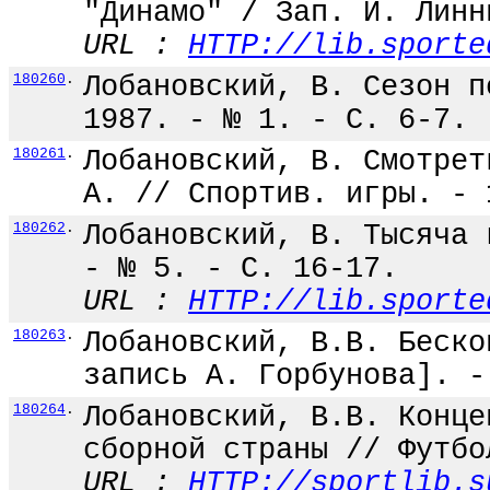
"Динамо" / Зап. И. Линн
URL :
HTTP://lib.sporte
180260
.
Лобановский, В. Сезон п
1987. - № 1. - С. 6-7.
180261
.
Лобановский, В. Смотрет
А. // Спортив. игры. - 
180262
.
Лобановский, В. Тысяча 
- № 5. - С. 16-17.
URL :
HTTP://lib.sporte
180263
.
Лобановский, В.В. Беско
запись А. Горбунова]. -
180264
.
Лобановский, В.В. Конце
сборной страны // Футбо
URL :
HTTP://sportlib.s