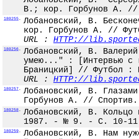
Лобановский, В. "Серебр
В.; кор. Горбунов А. //
180255
.
Лобановский, В. Бесконе
кор. Горбунов А. // Фут
URL :
HTTP://lib.sporte
180256
.
Лобановский, В. Валерий
умею..." : [Интервью с 
Браницкий] // Футбол : 
URL :
HTTP://lib.sporte
180257
.
Лобановский, В. Глазами
Горбунов А. // Спортив.
180258
.
Лобановский, В. Кольцо 
1987. - № 9. - С. 10-11
180259
.
Лобановский, В. Нам нуж