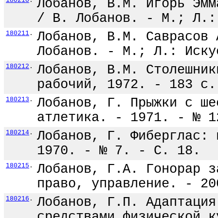
180210
.
Лобанов, В.М. Игорь Эмм
/ В. Лобанов. - М.; Л.:
180211
.
Лобанов, В.М. Саврасов 
Лобанов. - М.; Л.: Иску
180212
.
Лобанов, В.М. Столешник
рабочий, 1972. - 183 с.
180213
.
Лобанов, Г. Прыжки с ше
атлетика. - 1971. - № 1
180214
.
Лобанов, Г. Фиберглас: 
1970. - № 7. - С. 18.
180215
.
Лобанов, Г.А. Гонорар з
право, управление. - 20
180216
.
Лобанов, Г.П. Адаптация
средствами физической к