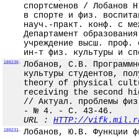
спортсменов / Лобанов Н
в спорте и физ. воспита
науч.-практ. конф. с ме
Департамент образования
учреждение высш. проф. 
ин-т физ. культуры и сп
180230
.
Лобанов, С.В. Программн
культуры студентов, пол
theory of physical cult
receiving the second hi
// Актуал. проблемы физ
- № 4. - С. 43-46.
URL :
HTTP://vifk.mil.r
180231
.
Лобанов, Ю.В. Функции ф