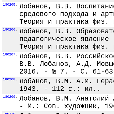
180205
.
Лобанов, В.В. Воспитани
средового подхода и арт
Теория и практика физ. 
180206
.
Лобанов, В.В. Образоват
педагогическое явление 
Теория и практика физ. 
180207
.
Лобанов, В.В. Российско
В.В. Лобанов, А.Д. Мовш
2016. - № 7. - С. 61-63
180208
.
Лобанов, В.М. А.М. Гера
1943. - 112 с.: ил..
180209
.
Лобанов, В.М. Анатолий 
- М.: Сов. художник, 19