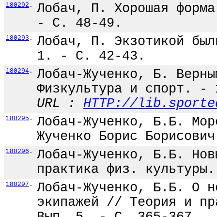
180292
.
Лобач, П. Хорошая форма
- С. 48-49.
180293
.
Лобач, П. Экзотикой был
1. - С. 42-43.
180294
.
Лобач-Жученко, Б. Верны
Физкультура и спорт. - 
URL :
HTTP://lib.sporte
180295
.
Лобач-Жученко, Б.Б. Мор
Жученко Борис Борисович
180296
.
Лобач-Жученко, Б.Б. Нов
практика физ. культуры.
180297
.
Лобач-Жученко, Б.Б. О н
экипажей // Теория и пр