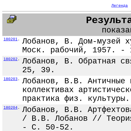
Легенда
Результ
показа
180201
.
Лобанов, В. Дом-музей х
Моск. рабочий, 1957. - 
180202
.
Лобанов, В. Обратная св
25, 39.
180203
.
Лобанов, В.В. Античные 
коллективах артистическ
практика физ. культуры.
180204
.
Лобанов, В.В. Артфехтов
/ В.В. Лобанов // Теори
- С. 50-52.