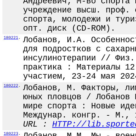
Андреевич; М-во спорта 
учреждение высш. проф. 
спорта, молодежи и тури
опт. диск (CD-ROM).
180221
.
Лобанов, И.А. Особеннос
для подростков с сахарн
инсулинотерапии // Физ.
практика : Материалы 12
участием, 23-24 мая 202
180222
.
Лобанов, М. Факторы, ли
юных пловцов / Лобанов 
мире спорта : Новые иде
Междунар. конгр. - М., 
URL :
HTTP://lib.sporte
180223
.