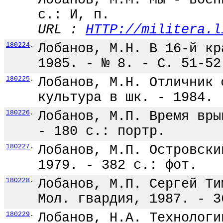
Лобанов, М.М. Мы - воен
с.: И, п.
URL :
HTTP://militera.l
180224
.
Лобанов, М.Н. В 16-й кр
1985. - № 8. - С. 51-52
180225
.
Лобанов, М.Н. Отличник 
культура в шк. - 1984. 
180226
.
Лобанов, М.П. Время вры
- 180 с.: портр.
180227
.
Лобанов, М.П. Островски
1979. - 382 с.: фот.
180228
.
Лобанов, М.П. Сергей Ти
Мол. гвардия, 1987. - 3
180229
.
Лобанов, Н.А. Технологи