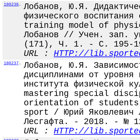
180236
.
Лобанов, Ю.Я. Дидактиче
физического воспитания 
training model of physi
Лобанов // Учен. зап. у
(171), Ч. 1. - С. 195-1
URL :
HTTP://lib.sporte
180237
.
Лобанов, Ю.Я. Зависимос
дисциплинами от уровня 
института физической ку
mastering special disci
orientation of students
sport / Юрий Яковлевич 
Лесгафта. - 2018. - № 1
URL :
HTTP://lib.sporte