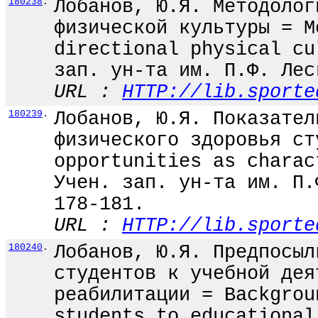
180238
.
Лобанов, Ю.Я. Методолог
физической культуры = M
directional physical cu
зап. ун-та им. П.Ф. Лес
URL :
HTTP://lib.sporte
180239
.
Лобанов, Ю.Я. Показател
физического здоровья ст
opportunities as charac
Учен. зап. ун-та им. П.
178-181.
URL :
HTTP://lib.sporte
180240
.
Лобанов, Ю.Я. Предпосыл
студентов к учебной дея
реабилитации = Backgrou
students to educational