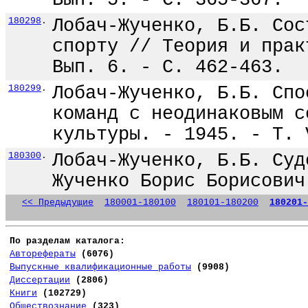
Вып. 5. - С. 365-367.
180298
.
Лобач-Жученко, Б.Б. Сос
спорту // Теория и прак
Вып. 6. - С. 462-463.
180299
.
Лобач-Жученко, Б.Б. Спо
команд с неодинаковым с
культуры. - 1945. - Т. 
180300
.
Лобач-Жученко, Б.Б. Суд
Жученко Борис Борисович
<< Предыдущие
180001-180100
180101-180200
180201-
По разделам каталога:
Авторефераты
(6076)
Выпускные квалификационные работы
(9908)
Диссертации
(2806)
Книги
(102729)
Обществознание
(323)