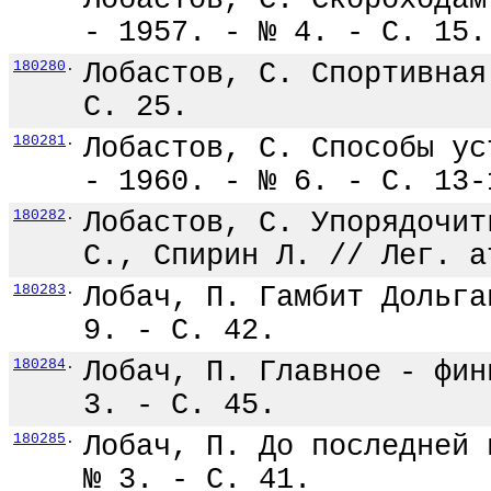
Лобастов, С. Скороходам
- 1957. - № 4. - С. 15.
180280
.
Лобастов, С. Спортивная
С. 25.
180281
.
Лобастов, С. Способы ус
- 1960. - № 6. - С. 13-
180282
.
Лобастов, С. Упорядочит
С., Спирин Л. // Лег. а
180283
.
Лобач, П. Гамбит Дольга
9. - С. 42.
180284
.
Лобач, П. Главное - фин
3. - С. 45.
180285
.
Лобач, П. До последней 
№ 3. - С. 41.