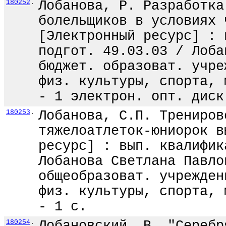
180252
.
Лобанова, Р. Разработка
болельщиков в условиях 
[Электронный ресурс] : 
подгот. 49.03.03 / Лоба
бюджет. образоват. учре
физ. культуры, спорта, 
- 1 электрон. опт. диск
180253
.
Лобанова, С.П. Трениров
тяжелоатлеток-юниорок в
ресурс] : вып. квалифик
Лобанова Светлана Павло
общеобразоват. учрежден
физ. культуры, спорта, 
- 1 с.
180254
.