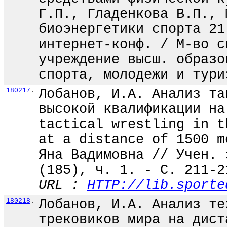
Г.П., Гладенкова В.П., 
биоэнергетики спорта 21
интернет-конф. / М-во с
учреждение высш. образо
спорта, молодежи и тури
180217
.
Лобанов, И.А. Анализ та
высокой квалификации на
tactical wrestling in t
at a distance of 1500 m
Яна Вадимовна // Учен. 
(185), ч. 1. - С. 211-2
URL :
HTTP://lib.sporte
180218
.
Лобанов, И.А. Анализ те
трековиков мира на дист