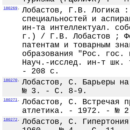
180269
.
Лобастов, Г.В. Логика :
специальностей и аспира
ин-та интеллектуал. соб
г.) / Г.В. Лобастов ; Ф
патентам и товарным зна
образования "Рос. гос. 
Науч.-исслед. ин-т шк. 
- 208 с.
180270
.
Лобастов, С. Барьеры на
№ 3. - С. 8-9.
180271
.
Лобастов, С. Встречая п
атлетика. - 1972. - № 2
180272
.
Лобастов, С. Гипертония