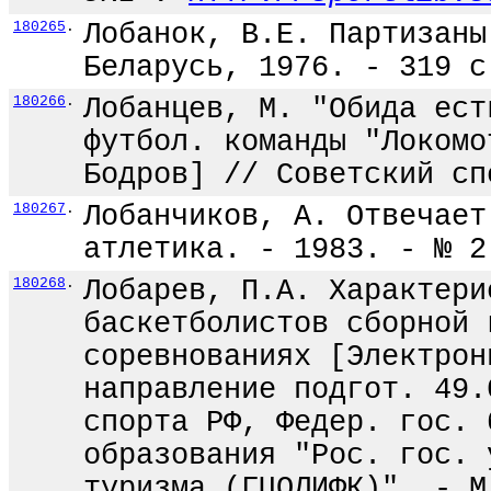
180265
.
Лобанок, В.Е. Партизаны
Беларусь, 1976. - 319 с
180266
.
Лобанцев, М. "Обида ест
футбол. команды "Локомо
Бодров] // Советский сп
180267
.
Лобанчиков, А. Отвечает
атлетика. - 1983. - № 2
180268
.
Лобарев, П.А. Характери
баскетболистов сборной 
соревнованиях [Электрон
направление подгот. 49.
спорта РФ, Федер. гос. 
образования "Рос. гос. 
туризма (ГЦОЛИФК)". - М