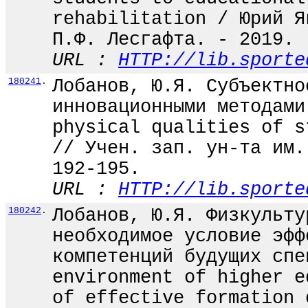
rehabilitation / Юрий Я
П.Ф. Лесгафта. - 2019. 
URL :
HTTP://lib.sporte
180241
.
Лобанов, Ю.Я. Субъектно
инновационными методами
physical qualities of s
// Учен. зап. ун-та им.
192-195.
URL :
HTTP://lib.sporte
180242
.
Лобанов, Ю.Я. Физкульту
необходимое условие эфф
компетенций будущих спе
environment of higher e
of effective formation 