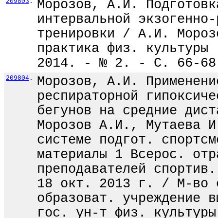
209803
.
Морозов, А.И. Подготовк
интервальной экзогенно-
тренировки / А.И. Мороз
практика физ. культуры 
2014. - № 2. - С. 66-68
209804
.
Морозов, А.И. Применени
респираторной гипоксиче
бегунов на средние дист
Морозов А.И., Мутаева И
системе подгот. спортсм
материалы 1 Всерос. отр
преподавателей спортив.
18 окт. 2013 г. / М-во 
образоват. учреждение в
гос. ун-т физ. культуры