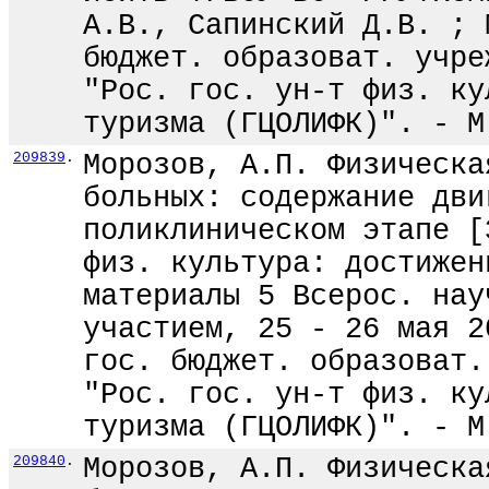
А.В., Сапинский Д.В. ; 
бюджет. образоват. учре
"Рос. гос. ун-т физ. ку
туризма (ГЦОЛИФК)". - М
209839
.
Морозов, А.П. Физическа
больных: содержание дви
поликлиническом этапе [
физ. культура: достижен
материалы 5 Всерос. нау
участием, 25 - 26 мая 2
гос. бюджет. образоват.
"Рос. гос. ун-т физ. ку
туризма (ГЦОЛИФК)". - М
209840
.
Морозов, А.П. Физическа