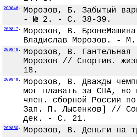
209846
.
Морозов, Б. Забытый вар
- № 2. - С. 38-39.
209847
.
Морозов, В. БронеМашина
Владислав Морозов. - М.
209848
.
Морозов, В. Гантельная 
Морозов // Спортив. жиз
18.
209849
.
Морозов, В. Дважды чемп
мог плавать за США, но 
член. сборной России по
Зап. П. Лысенков] // Со
дек. - С. 21.
209850
.
Морозов, В. Деньги на т