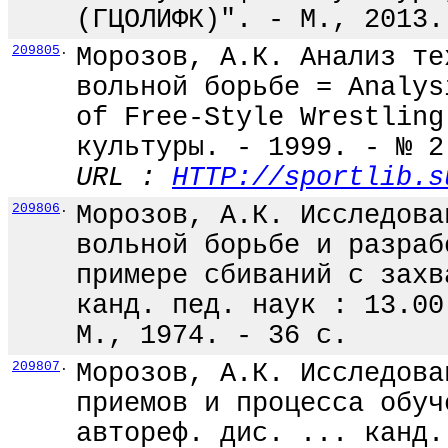
(ГЦОЛИФК)". - М., 2013.
209805
.
Морозов, А.К. Анализ те
вольной борьбе = Analys
of Free-Style Wrestling
культуры. - 1999. - № 2
URL :
HTTP://sportlib.s
209806
.
Морозов, А.К. Исследова
вольной борьбе и разраб
примере сбиваний с захв
канд. пед. наук : 13.00
М., 1974. - 36 с.
209807
.
Морозов, А.К. Исследова
приемов и процесса обуч
автореф. дис. ... канд.