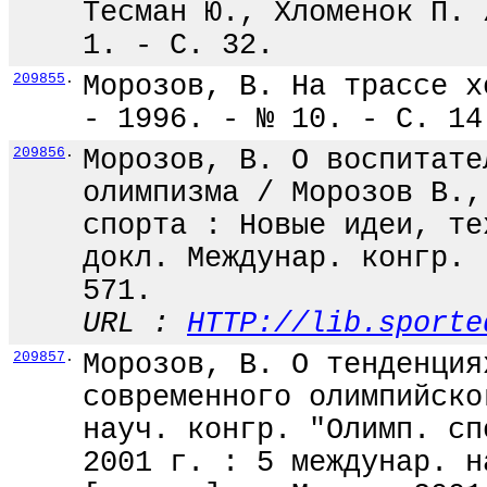
Тесман Ю., Хломенок П. 
1. - С. 32.
209855
.
Морозов, В. На трассе х
- 1996. - № 10. - С. 14
209856
.
Морозов, В. О воспитате
олимпизма / Морозов В.,
спорта : Новые идеи, те
докл. Междунар. конгр. 
571.
URL :
HTTP://lib.sporte
209857
.
Морозов, В. О тенденция
современного олимпийско
науч. конгр. "Олимп. сп
2001 г. : 5 междунар. н