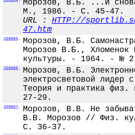
209864
.
Морозов, В.Б. ...И снов
М., 1986. - С. 45-47.
URL :
HTTP://sportlib.s
47.htm
209865
.
Морозов, В.Б. Самонастр
Морозов В.Б., Хломенок 
культуры. - 1964. - № 2
209866
.
Морозов, В.Б. Электронн
электросветовой лидер с
Теория и практика физ. 
27-29.
209867
.
Морозов, В.В. Не забыва
В.В. Морозов // Физ. ку
С. 36-37.