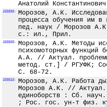
Анатолий Константинович
209808
.
Морозов, А.К. Исследова
процесса обучения им в 
пед. наук / Морозов А.К
с.: ил., Прил.
209809
.
Морозов, А.К. Методы ис
психомоторных функций б
А.А. // Актуал. проблем
метод. ст.] / РГУФК; Со
С. 68-72.
209810
.
Морозов, А.К. Работа ды
Морозов А.К. // Актуал.
единоборств : Сб. науч.
; Рос. гос. ун-т физ. к