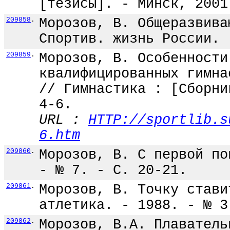
[тезисы]. - Минск, 2001
209858
.
Морозов, В. Общеразвива
Спортив. жизнь России. 
209859
.
Морозов, В. Особенности
квалифицированных гимна
// Гимнастика : [Сборни
4-6.
URL :
HTTP://sportlib.s
6.htm
209860
.
Морозов, В. С первой по
- № 7. - С. 20-21.
209861
.
Морозов, В. Точку стави
атлетика. - 1988. - № 3
209862
.
Морозов, В.А. Плаватель