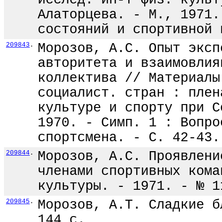
исслед. ин-т физ. культ
Алаторцева. - М., 1971.
состояний и спортивной 
209843
.
Морозов, А.С. Опыт эксп
авторитета и взаимовлия
коллектива // Материалы
социалист. стран : плен
культуре и спорту при С
1970. - Симп. 1 : Вопро
спортсмена. - С. 42-43.
209844
.
Морозов, А.С. Проявлени
членами спортивных кома
культуры. - 1971. - № 1
209845
.
Морозов, А.Т. Сладкие б
144 с.