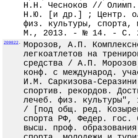
Н.Н. Чесноков // Олимп.
Н.Ю. [и др.] ; Центр. о
физ. культуры, спорта, 
М., 2013. - № 14. - С. 
209822
.
Морозов, А.П. Комплексн
легкоатлетов на трениро
средства / А.П. Морозов
конф. с международ. уча
И.М. Саркизова-Серазини
спортив. рекордов. Дост
лечеб. физ. культуры", 
/ [под общ. ред. Козыре
спорта РФ, Федер. гос. 
высш. проф. образования
спорта, молодежи и тури