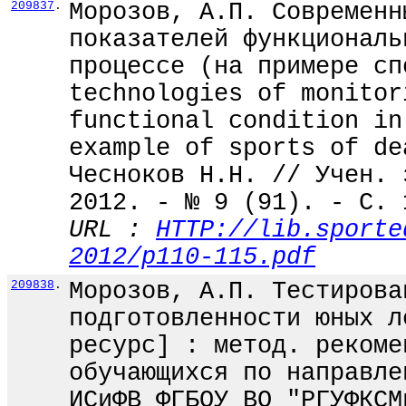
209837
.
Морозов, А.П. Современн
показателей функциональ
процессе (на примере сп
technologies of monitor
functional condition in
example of sports of de
Чесноков Н.Н. // Учен. 
2012. - № 9 (91). - С. 
URL :
HTTP://lib.sporte
2012/p110-115.pdf
209838
.
Морозов, А.П. Тестирова
подготовленности юных л
ресурс] : метод. рекоме
обучающихся по направле
ИСиФВ ФГБОУ ВО "РГУФКСМ