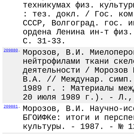
техникумах физ. культур
: тез. докл. / Гос. ком
СССР, Волгоград. гос. и
ордена Ленина ин-т физ.
С. 31-33.
209880
.
Морозов, В.И. Миелоперо
нейтрофилами ткани скел
деятельности / Морозов 
В.А. // Междунар. симп.
1989 г. : Материалы меж
20 июля 1989 г.). - Л.,
209881
.
Морозов, В.И. Научно-ис
БГОИФКе: итоги и перспе
культуры. - 1987. - № 1