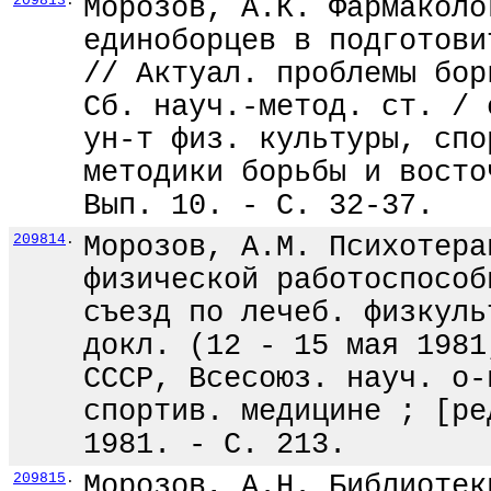
209813
.
Морозов, А.К. Фармаколо
единоборцев в подготови
// Актуал. проблемы бор
Сб. науч.-метод. ст. / 
ун-т физ. культуры, спо
методики борьбы и восто
Вып. 10. - С. 32-37.
209814
.
Морозов, А.М. Психотера
физической работоспособ
съезд по лечеб. физкуль
докл. (12 - 15 мая 1981
СССР, Всесоюз. науч. о-
спортив. медицине ; [ре
1981. - С. 213.
209815
.
Морозов, А.Н. Библиотек