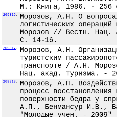
М.: Книга, 1986. - 256 
209816
.
Морозов, А.Н. О вопроса
логистических операций 
Морозов // Вестн. Нац. 
С. 14-16.
209817
.
Морозов, А.Н. Организац
туристским пассажиропот
транспорте / А.Н. Мороз
Нац. акад. туризма. - 2
209818
.
Морозов, А.П. Воздейств
процесс восстановления 
поверхности бедра у спр
А.П., Бенмансур И.В., В
"Молодые учен. - 2009" 